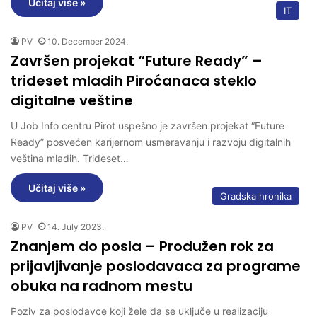
Učitaj više »
IT
PV
10. December 2024.
Završen projekat “Future Ready” –
trideset mladih Piroćanaca steklo
digitalne veštine
U Job Info centru Pirot uspešno je završen projekat “Future
Ready” posvećen karijernom usmeravanju i razvoju digitalnih
veština mladih. Trideset…
Učitaj više »
Gradska hronika
PV
14. July 2023.
Znanjem do posla – Produžen rok za
prijavljivanje poslodavaca za programe
obuka na radnom mestu
Poziv za poslodavce koji žele da se uključe u realizaciju