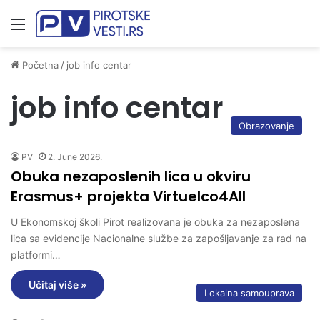
Meni
Početna
/
job info centar
job info centar
Obrazovanje
PV
2. June 2026.
Obuka nezaposlenih lica u okviru
Erasmus+ projekta Virtuelco4All
U Ekonomskoj školi Pirot realizovana je obuka za nezaposlena
lica sa evidencije Nacionalne službe za zapošljavanje za rad na
platformi…
Učitaj više »
Lokalna samouprava