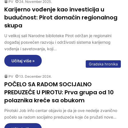
PV
24. November 2025.
Karijerno vođenje kao investicija u
budućnost: Pirot domaćin regionalnog
skupa
U velikoj sali Narodne biblioteke Pirot održan je regionalni
događaj posvećen razvoju i održivosti sistema karijernog
vođenja i savetovanja, koji…
Učitaj više »
Gradska hronika
PV
13. December 2024.
POČELO SA RADOM SOCIJALNO
PREDUZEĆE U PIROTU: Prva grupa od 10
polaznika kreće sa obukom
Pirotski Job info centar objavio je da je ove nedelje zvanično
počelo sa radom socijalno preduzeće koje će pružati nove…