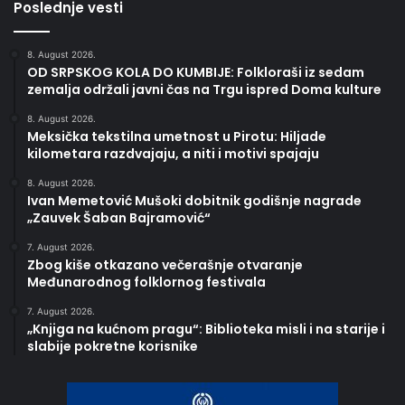
Poslednje vesti
8. August 2026.
OD SRPSKOG KOLA DO KUMBIJE: Folkloraši iz sedam
zemalja održali javni čas na Trgu ispred Doma kulture
8. August 2026.
Meksička tekstilna umetnost u Pirotu: Hiljade
kilometara razdvajaju, a niti i motivi spajaju
8. August 2026.
Ivan Memetović Mušoki dobitnik godišnje nagrade
„Zauvek Šaban Bajramović“
7. August 2026.
Zbog kiše otkazano večerašnje otvaranje
Međunarodnog folklornog festivala
7. August 2026.
„Knjiga na kućnom pragu“: Biblioteka misli i na starije i
slabije pokretne korisnike