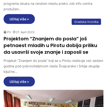
programa obuka na random mestu preko Job info centra
produžen…
Učitaj više »
Gradska hronika
PV
27. April 2023.
Projektom “Znanjem do posla” još
petnaest mladih u Pirotu dobija priliku
da usavrši svoje znanje i zaposli se
Projekat “Znanjem do posla” koji se u Pirotu realizuje već sedam
godina pod pokroviteljstvom vlada Švajcarske i Srbije okuplja
ključne…
Učitaj više »