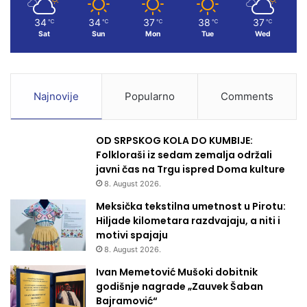
34
34
37
38
37
℃
℃
℃
℃
℃
Sat
Sun
Mon
Tue
Wed
Najnovije
Popularno
Comments
OD SRPSKOG KOLA DO KUMBIJE:
Folkloraši iz sedam zemalja održali
javni čas na Trgu ispred Doma kulture
8. August 2026.
Meksička tekstilna umetnost u Pirotu:
Hiljade kilometara razdvajaju, a niti i
motivi spajaju
8. August 2026.
Ivan Memetović Mušoki dobitnik
godišnje nagrade „Zauvek Šaban
Bajramović“