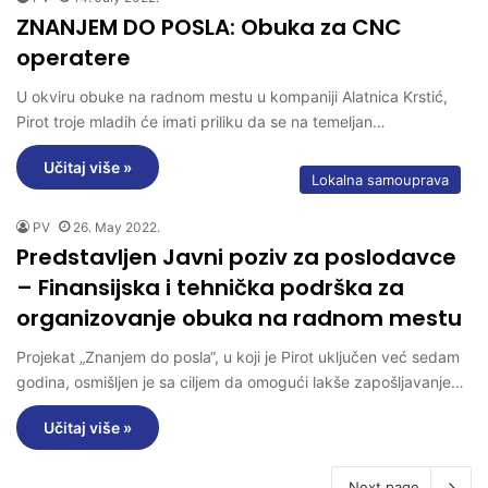
ZNANJEM DO POSLA: Obuka za CNC
operatere
U okviru obuke na radnom mestu u kompaniji Alatnica Krstić,
Pirot troje mladih će imati priliku da se na temeljan…
Učitaj više »
Lokalna samouprava
PV
26. May 2022.
Predstavljen Javni poziv za poslodavce
– Finansijska i tehnička podrška za
organizovanje obuka na radnom mestu
Projekat „Znanjem do posla“, u koji je Pirot uključen već sedam
godina, osmišljen je sa ciljem da omogući lakše zapošljavanje…
Učitaj više »
Next page