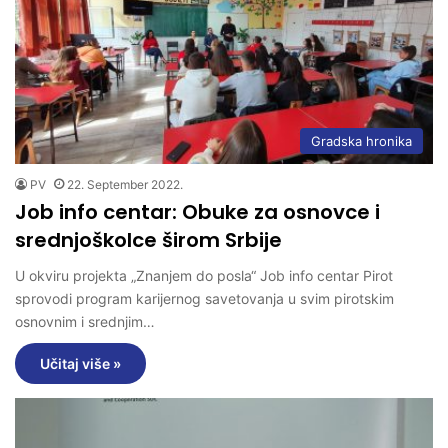
Gradska hronika
PV
22. September 2022.
Job info centar: Obuke za osnovce i
srednjoškolce širom Srbije
U okviru projekta „Znanjem do posla“ Job info centar Pirot
sprovodi program karijernog savetovanja u svim pirotskim
osnovnim i srednjim…
Učitaj više »