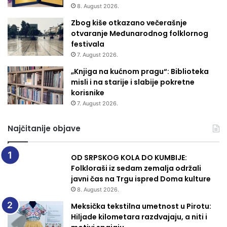
8. August 2026.
Zbog kiše otkazano večerašnje
otvaranje Međunarodnog folklornog
festivala
7. August 2026.
„Knjiga na kućnom pragu“: Biblioteka
misli i na starije i slabije pokretne
korisnike
7. August 2026.
Najčitanije objave
OD SRPSKOG KOLA DO KUMBIJE:
Folkloraši iz sedam zemalja održali
javni čas na Trgu ispred Doma kulture
8. August 2026.
Meksička tekstilna umetnost u Pirotu:
Hiljade kilometara razdvajaju, a niti i