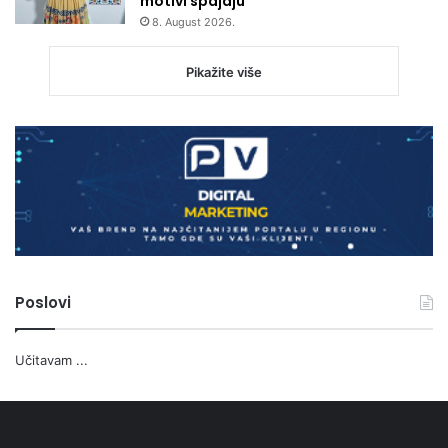
motivi spajaju
8. August 2026.
Pikažite više
Poslovi
Učitavam ...