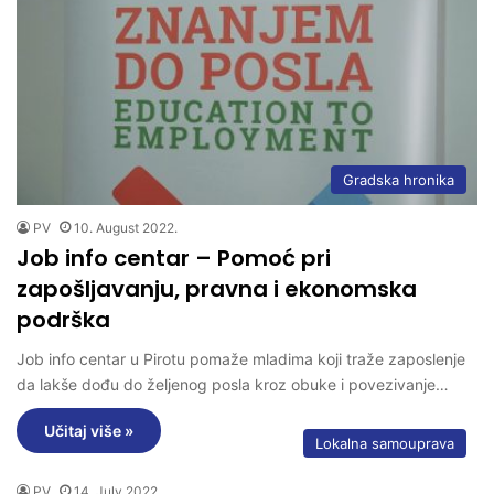
Gradska hronika
PV
10. August 2022.
Job info centar – Pomoć pri
zapošljavanju, pravna i ekonomska
podrška
Job info centar u Pirotu pomaže mladima koji traže zaposlenje
da lakše dođu do željenog posla kroz obuke i povezivanje…
Učitaj više »
Lokalna samouprava
PV
14. July 2022.