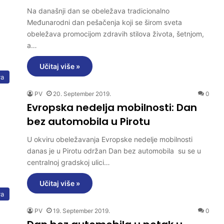
Na današnji dan se obeležava tradicionalno
Međunarodni dan pešačenja koji se širom sveta
obeležava promocijom zdravih stilova života, šetnjom,
a…
Učitaj više »
va
PV
20. September 2019.
0
Evropska nedelja mobilnosti: Dan
bez automobila u Pirotu
U okviru obeležavanja Evropske nedelje mobilnosti
danas je u Pirotu održan Dan bez automobila su se u
centralnoj gradskoj ulici…
Učitaj više »
va
PV
19. September 2019.
0