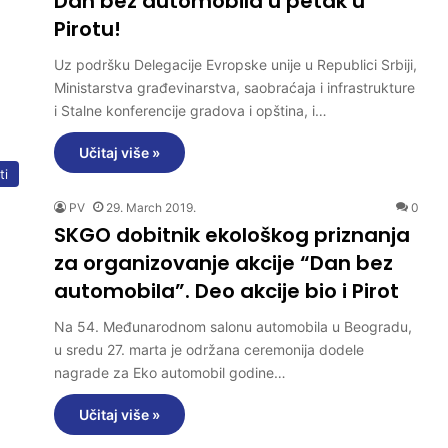
Dan bez automobila u petak u
Pirotu!
Uz podršku Delegacije Evropske unije u Republici Srbiji,
Ministarstva građevinarstva, saobraćaja i infrastrukture
i Stalne konferencije gradova i opština, i…
Učitaj više »
ti
PV
29. March 2019.
0
SKGO dobitnik ekološkog priznanja
za organizovanje akcije “Dan bez
automobila”. Deo akcije bio i Pirot
Na 54. Međunarodnom salonu automobila u Beogradu,
u sredu 27. marta je održana ceremonija dodele
nagrade za Eko automobil godine…
Učitaj više »