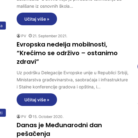
mališane iz osnovnih škola…
Učitaj više »
ka
PV
21. September 2021.
Evropska nedelja mobilnosti,
“Krećimo se održivo – ostanimo
zdravi”
Uz podršku Delegacije Evropske unije u Republici Srbiji,
Ministarstva građevinarstva, saobraćaja i infrastrukture
i Stalne konferencije gradova i opština, i…
Učitaj više »
ti
PV
15. October 2020.
Danas je Međunarodni dan
pešačenja