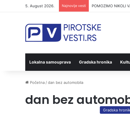
5. August 2026.
Najnovije vesti
POMOZIMO NIKOLI VAS
Lokalna samouprava
Gradska hronika
Kult
Početna
/
dan bez automobila
dan bez automob
Gradska hroni