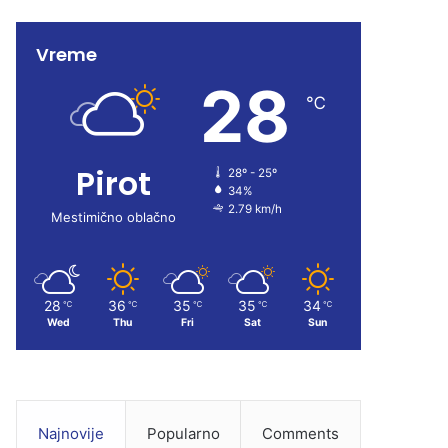
e
T
t
Vreme
b
u
a
28
o
b
g
℃
o
e
r
Pirot
28º - 25º
k
a
34%
2.79 km/h
m
Mestimično oblačno
28
36
35
35
34
℃
℃
℃
℃
℃
Wed
Thu
Fri
Sat
Sun
Najnovije
Popularno
Comments