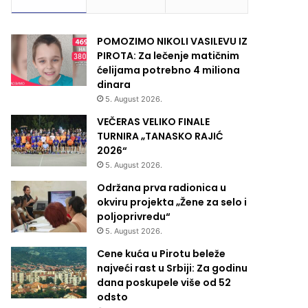
POMOZIMO NIKOLI VASILEVU IZ
PIROTA: Za lečenje matičnim
ćelijama potrebno 4 miliona
dinara
5. August 2026.
VEČERAS VELIKO FINALE
TURNIRA „TANASKO RAJIĆ
2026“
5. August 2026.
Održana prva radionica u
okviru projekta „Žene za selo i
poljoprivredu“
5. August 2026.
Cene kuća u Pirotu beleže
najveći rast u Srbiji: Za godinu
dana poskupele više od 52
odsto