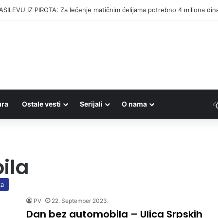
ILEVU IZ PIROTA: Za lečenje matičnim ćelijama potrebno 4 miliona din
ura
Ostale vesti
Serijali
O nama
ila
ka
PV
22. September 2023.
Dan bez automobila – Ulica Srpskih