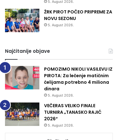
5. August 2026.
ŽRK PIROT POČEO PRIPREME ZA
NOVU SEZONU
5. August 2026.
Najčitanije objave
POMOZIMO NIKOLI VASILEVU IZ
PIROTA: Za lečenje matičnim
ćelijama potrebno 4 miliona
dinara
5. August 2026.
VEČERAS VELIKO FINALE
TURNIRA „TANASKO RAJIĆ
2026“
5. August 2026.