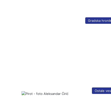
Gradska hroni
Ostale ves