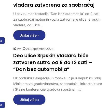
vladara zatvorena za saobraćaj
U okviru manifestacije “Dan bez automobila” od 9 sati
za saobraćaj motornih vozila zatvorna je ulica Srpskih
vladara, od ulice…
Učitaj više »
ka
PV
21. September 2023.
Deo ulice Srpskih vladara biće
zatvoren sutra od 9 do 12 sati –
“Dan bez automobila”
Uz podršku Delegacije Evropske unije u Republici Srbiji,
Ministarstva građevinarstva, saobraćaja i infrastrukture
i Stalne konferencije gradova i opština, i…
Učitaj više »
va