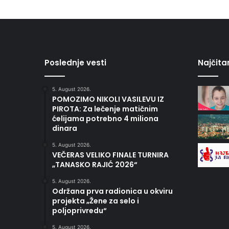
Poslednje vesti
Najčitan
5. August 2026.
POMOZIMO NIKOLI VASILEVU IZ
PIROTA: Za lečenje matičnim
ćelijama potrebno 4 miliona
dinara
5. August 2026.
VEČERAS VELIKO FINALE TURNIRA
„TANASKO RAJIĆ 2026“
5. August 2026.
Održana prva radionica u okviru
projekta „Žene za selo i
poljoprivredu“
5. August 2026.