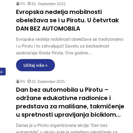
PV
20. September 2022.
Evropska nedelja mobilnosti
obeležava se i u Pirotu. U četvrtak
DAN BEZ AUTOMOBILA
Evropska nedelja mobilnosti obeležava se tradicionalno
i u Pirotu i to zahvaljujući Savetu za bezbednost
saobraćaja Grada Pirota. Ove godine…
Učitaj više »
va
PV
22. September 2021.
Dan bez automobila u Pirotu –
održane edukativne radionice i
predstava za mališane, takmičenje
u spretnosti upravljanja biciklom…
Danas je u Pirotu organizovana akcija “Dan bez
automobila” u okviru koje je priređeno takmičenje za