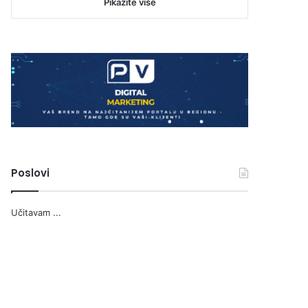
Pikažite više
Poslovi
Učitavam ...