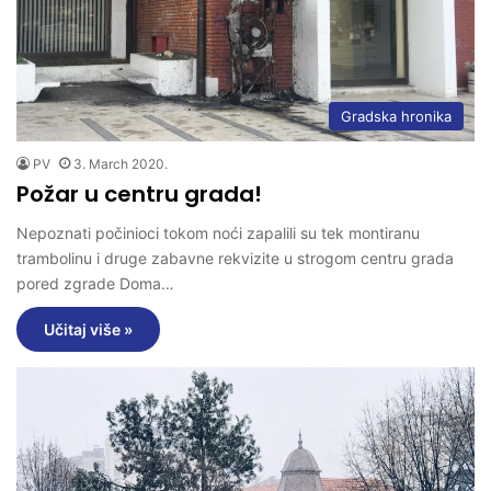
Gradska hronika
PV
3. March 2020.
Požar u centru grada!
Nepoznati počinioci tokom noći zapalili su tek montiranu
trambolinu i druge zabavne rekvizite u strogom centru grada
pored zgrade Doma…
Učitaj više »