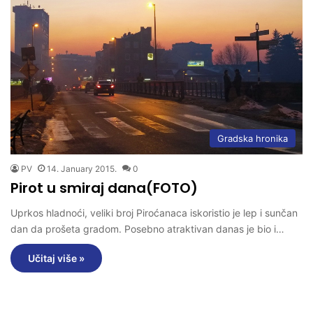
Gradska hronika
PV
14. January 2015.
0
Pirot u smiraj dana(FOTO)
Uprkos hladnoći, veliki broj Piroćanaca iskoristio je lep i sunčan
dan da prošeta gradom. Posebno atraktivan danas je bio i…
Učitaj više »