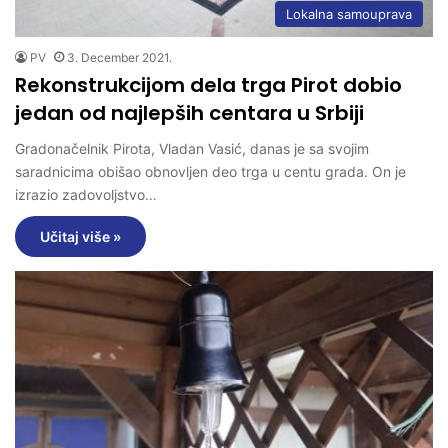
Lokalna samouprava
PV
3. December 2021.
Rekonstrukcijom dela trga Pirot dobio
jedan od najlepših centara u Srbiji
Gradonačelnik Pirota, Vladan Vasić, danas je sa svojim
saradnicima obišao obnovljen deo trga u centu grada. On je
izrazio zadovoljstvo…
Učitaj više »