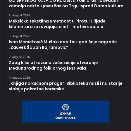
OD SRPSKOG KOLA DO KUMBIJE: Folkloraši iz sedam
zemalja održali javni čas na Trgu ispred Doma kulture
8. August 2026.
Meksička tekstilna umetnost u Pirotu: Hiljade
kilometara razdvajaju, a niti i motivi spajaju
8. August 2026.
Ivan Memetović Mušoki dobitnik godišnje nagrade
„Zauvek Šaban Bajramović“
7. August 2026.
Zbog kiše otkazano večerašnje otvaranje
Međunarodnog folklornog festivala
7. August 2026.
„Knjiga na kućnom pragu“: Biblioteka misli i na starije i
slabije pokretne korisnike