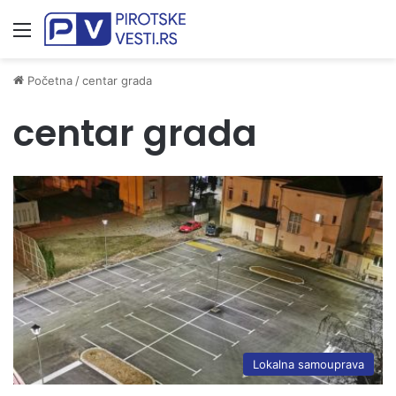
Meni
Početna
/
centar grada
centar grada
Lokalna samouprava