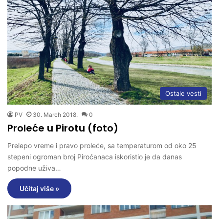
Ostale vesti
PV
30. March 2018.
0
Proleće u Pirotu (foto)
Prelepo vreme i pravo proleće, sa temperaturom od oko 25
stepeni ogroman broj Piroćanaca iskoristio je da danas
popodne uživa…
Učitaj više »