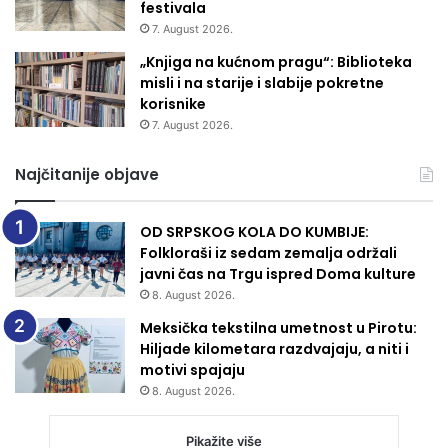
festivala
7. August 2026.
„Knjiga na kućnom pragu“: Biblioteka
misli i na starije i slabije pokretne
korisnike
7. August 2026.
Najčitanije objave
OD SRPSKOG KOLA DO KUMBIJE:
Folkloraši iz sedam zemalja održali
javni čas na Trgu ispred Doma kulture
8. August 2026.
Meksička tekstilna umetnost u Pirotu:
Hiljade kilometara razdvajaju, a niti i
motivi spajaju
8. August 2026.
Pikažite više