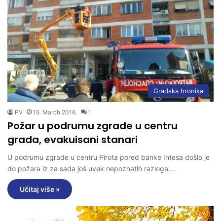
Gradska hronika
PV
15. March 2016.
1
Požar u podrumu zgrade u centru
grada, evakuisani stanari
U podrumu zgrade u centru Pirota pored banke Intesa došlo je
do požara iz za sada još uvek nepoznatih razloga.…
Učitaj više »