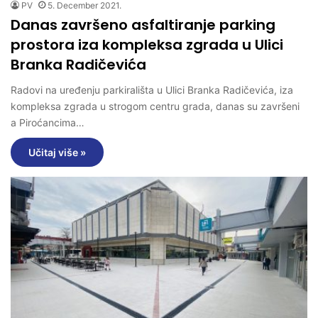
PV
5. December 2021.
Danas završeno asfaltiranje parking
prostora iza kompleksa zgrada u Ulici
Branka Radičevića
Radovi na uređenju parkirališta u Ulici Branka Radičevića, iza
kompleksa zgrada u strogom centru grada, danas su završeni
a Piroćancima…
Učitaj više »