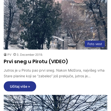
Foto vest
PV
3. December 2019.
Prvi sneg u Pirotu (VIDEO)
Jutros je u Pirotu pao prvi sneg. Nakon Midžora, najvišeg vrha
Stare planine koji se “zabeleo” još prekjuče, jutros je…
Učitaj više »