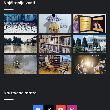
Najčitanije vesti
Društvene mreže
Facebook
X
YouTube
Instagram