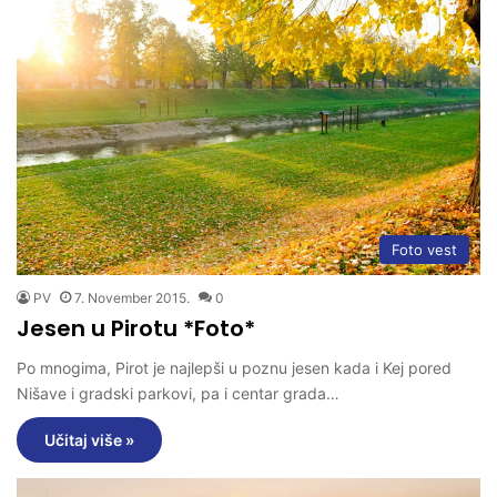
Foto vest
PV
7. November 2015.
0
Jesen u Pirotu *Foto*
Po mnogima, Pirot je najlepši u poznu jesen kada i Kej pored
Nišave i gradski parkovi, pa i centar grada…
Učitaj više »