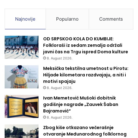
Najnovije
Popularno
Comments
OD SRPSKOG KOLA DO KUMBIJE:
Folkloraši iz sedam zemalja održali
javni čas na Trgu ispred Doma kulture
8. August 2026.
Meksička tekstilna umetnost u Pirotu:
Hiljade kilometara razdvajaju, a niti i
motivi spajaju
8. August 2026.
Ivan Memetović Mušoki dobitnik
godišnje nagrade „Zauvek Šaban
Bajramović“
8. August 2026.
Zbog kiše otkazano večerašnje
otvaranje Međunarodnog folklornog