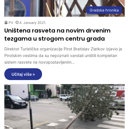
Gradska hronika
PV
4. January 2021.
Uništena rasveta na novim drvenim
tezgama u strogom centru grada
Direktor Turističke organizacije Pirot Bratislav Zlatkov izjavio je
Pirotskim vestima da su nepoznati vandali uništili kompletan
sistem rasvete na novopostavljenim…
Učitaj više »