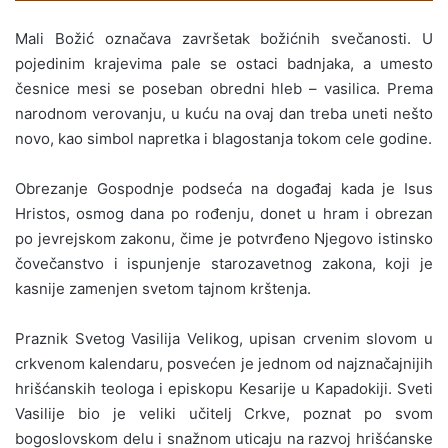
Mali Božić označava završetak božićnih svečanosti. U
pojedinim krajevima pale se ostaci badnjaka, a umesto
česnice mesi se poseban obredni hleb – vasilica. Prema
narodnom verovanju, u kuću na ovaj dan treba uneti nešto
novo, kao simbol napretka i blagostanja tokom cele godine.
Obrezanje Gospodnje podseća na događaj kada je Isus
Hristos, osmog dana po rođenju, donet u hram i obrezan
po jevrejskom zakonu, čime je potvrđeno Njegovo istinsko
čovečanstvo i ispunjenje starozavetnog zakona, koji je
kasnije zamenjen svetom tajnom krštenja.
Praznik Svetog Vasilija Velikog, upisan crvenim slovom u
crkvenom kalendaru, posvećen je jednom od najznačajnijih
hrišćanskih teologa i episkopu Kesarije u Kapadokiji. Sveti
Vasilije bio je veliki učitelj Crkve, poznat po svom
bogoslovskom delu i snažnom uticaju na razvoj hrišćanske