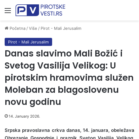
Meni
Početna
/
Više
/
Pirot - Mali Jerusalim
Pirot - Mali Jerusalim
Danas slavimo Mali Božić i
Svetog Vasilija Velikog: U
pirotskim hramovima služen
Moleban za blagoslovenu
novu godinu
14. January 2026.
Srpska pravoslavna crkva danas, 14. januara, obeležava
Obrezanje Gospodnje i praznik Svetog Vasilija Velikog,