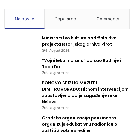
Najnovije
Popularno
Comments
Ministarstvo kulture podržalo dva
projekta Istorijskog arhiva Pirot
6. August 2026.
“Vojni lekar na selu” obišao Rudinje i
Topli Do
6. August 2026.
PONOVO SE IZLIO MAZUT U
DIMITROVGRADU: Hitnom intervencijom
zaustavljeno dalje zagađenje reke
Nišave
6. August 2026.
Gradska organizacija penzionera
organizuje edukativnu radionicu o
zaštiti životne sredine