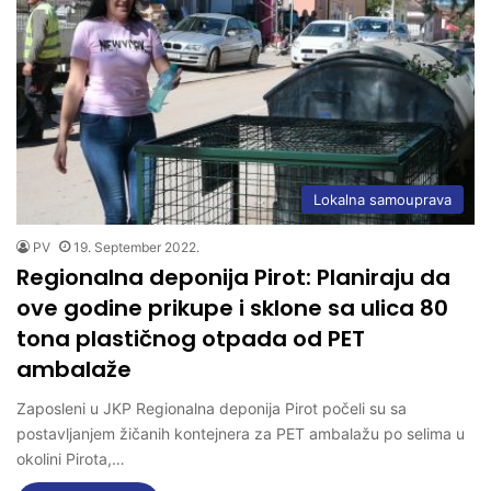
Lokalna samouprava
PV
19. September 2022.
Regionalna deponija Pirot: Planiraju da
ove godine prikupe i sklone sa ulica 80
tona plastičnog otpada od PET
ambalaže
Zaposleni u JKP Regionalna deponija Pirot počeli su sa
postavljanjem žičanih kontejnera za PET ambalažu po selima u
okolini Pirota,…