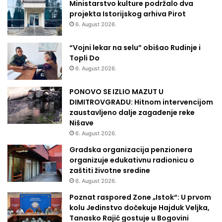
Ministarstvo kulture podržalo dva
projekta Istorijskog arhiva Pirot
6. August 2026.
“Vojni lekar na selu” obišao Rudinje i
Topli Do
6. August 2026.
PONOVO SE IZLIO MAZUT U
DIMITROVGRADU: Hitnom intervencijom
zaustavljeno dalje zagađenje reke
Nišave
6. August 2026.
Gradska organizacija penzionera
organizuje edukativnu radionicu o
zaštiti životne sredine
6. August 2026.
Poznat raspored Zone „Istok“: U prvom
kolu Jedinstvo dočekuje Hajduk Veljka,
Tanasko Rajić gostuje u Bogovini