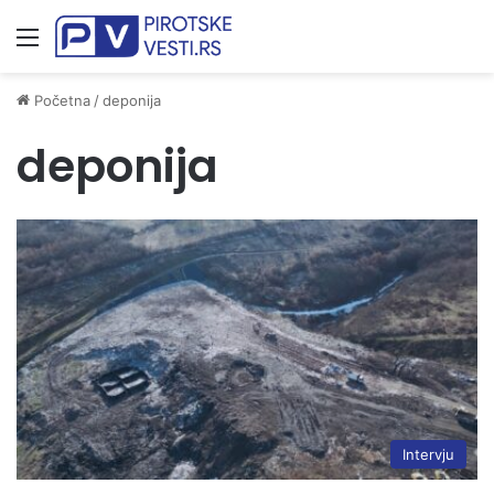
Meni
Početna
/
deponija
deponija
Intervju