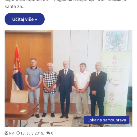
kante za…
Učitaj više »
Lokalna samouprava
PV
18. July 2019.
0