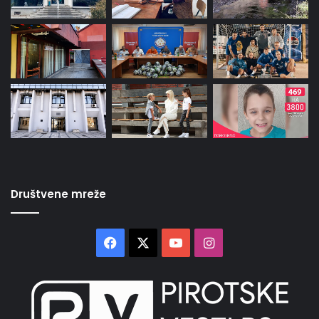
Društvene mreže
Facebook
X
YouTube
Instagram