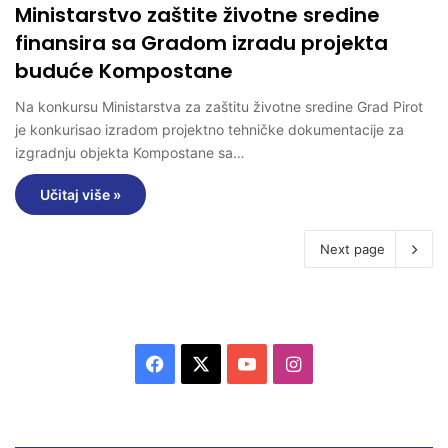
Ministarstvo zaštite životne sredine
finansira sa Gradom izradu projekta
buduće Kompostane
Na konkursu Ministarstva za zaštitu životne sredine Grad Pirot
je konkurisao izradom projektno tehničke dokumentacije za
izgradnju objekta Kompostane sa…
Učitaj više »
Next page
F
X
Y
I
a
o
n
c
u
s