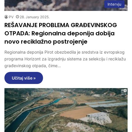
Intervju
PV
28. January 2025.
REŠAVANJE PROBLEMA GRAĐEVINSKOG
OTPADA: Regionalna deponija dobija
novo reciklažno postrojenje
Regionalna deponija Pirot obezbedila je sredstva iz evropskog
programa Horizont za izgradnju sistema za selekciju i reciklažu
građevinskog otpada, čime…
Učitaj više »