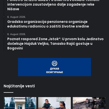
intervencijom zaustavljeno dalje zagađenje reke
Nišave
6. August 2026.
Gradska organizacija penzionera organizuje
edukativnu radionicu o zaštiti životne sredine
6. August 2026.
Poznat raspored Zone „Istok“: U prvom kolu Jedinstvo
dočekuje Hajduk Veljka, Tanasko Rajić gostuje u
Bogovini
Najčitanije vesti