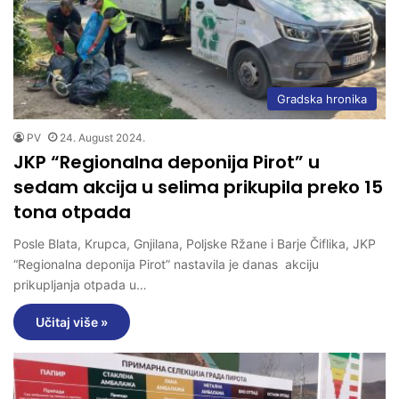
Gradska hronika
PV
24. August 2024.
JKP “Regionalna deponija Pirot” u
sedam akcija u selima prikupila preko 15
tona otpada
Posle Blata, Krupca, Gnjilana, Poljske Ržane i Barje Čiflika, JKP
“Regionalna deponija Pirot” nastavila je danas akciju
prikupljanja otpada u…
Učitaj više »