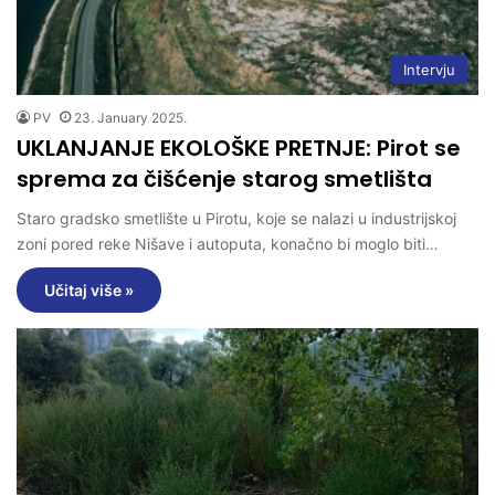
Intervju
PV
23. January 2025.
UKLANJANJE EKOLOŠKE PRETNJE: Pirot se
sprema za čišćenje starog smetlišta
Staro gradsko smetlište u Pirotu, koje se nalazi u industrijskoj
zoni pored reke Nišave i autoputa, konačno bi moglo biti…
Učitaj više »