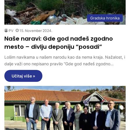
Gradska hronika
PV
15. November 2024.
Naše naravi: Gde god nađeš zgodno
mesto – divlju deponiju “posadi”
Lošim navikama u našem narodu kao da nema kraja. Nažalost, i
dalje važi ono nepisano pravilo “Gde god nađeš zgodno…
Učitaj više »