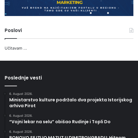
Poslovi
Učitavam ...
Poslednje vesti
6. August 2026.
Ministarstvo kulture podržalo dva projekta Istorijskog
arhiva Pirot
6. August 2026.
“Vojni lekar na selu” obišao Rudinje i Topli Do
6. August 2026.
PONOVO SE IZLIO MAZUT U DIMITROVGRADU: Hitnom