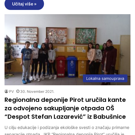
Učitaj više »
Lokalna samouprava
PV
30. November 2021.
Regionalna deponije Pirot uručila kante
za odvojeno sakupljanje otpada OŠ
“Despot Stefan Lazarević” iz Babušnice
U cilju edukacije i podizanja ekološke svesti o značaju primarne
separacije otpada, JKP “Regionalna deponija Pirot” uručilia je