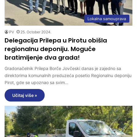
Lokalna samouprava
PV
25. October 2024.
Delegacija Prilepa u Pirotu obišla
regionalnu deponiju. Moguće
bratimljenje dva grada!
Gradonačelnik Prilepa Borče Jovčeski danas je zajedno sa
direktorima komunalnih preduzeća posetio Regionalnu deponiju
Pirot, gde se upoznao sa svim…
Učitaj više »