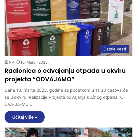
Ostale vesti
PV
10. March 2023.
Radionica o odvajanju otpada u okviru
projekta “ODVAJAMO”
Dana 13. marta 2023. godine sa početkom u 11:30 časova će
se u okviru realizacije Projekta odvajanja kućnog otpada “O-
DVA-JA-MO”…
Učitaj više »