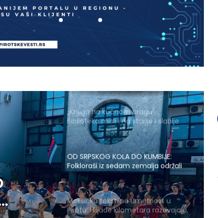
Ivan Memetović Mušoki dobitnik
godišnje nagrade „Zauvek Šaban
Bajramović“
Zbog kiše otkazano večerašnje
otvaranje Međunarodnog
folklornog festivala
„Knjiga na kućnom pragu“:
Biblioteka misli i na starije i slabije
pokretne korisnike
OD SRPSKOG KOLA DO KUMBIJE:
Folkloraši iz sedam zemalja održali
javni čas na Trgu ispred Doma
O
kulture
Meksička tekstilna umetnost u
Pirotu: Hiljade kilometara razdvajaju,