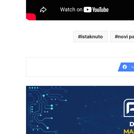
istaknuto
novi p
F