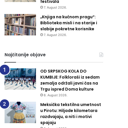
festivala
7. August 2026.
„Knjiga na kućnom pragu“:
Biblioteka misli i na starije i
slabije pokretne korisnike
7. August 2026.
Najčitanije objave
OD SRPSKOG KOLA DO
KUMBIJE: Folkloraši iz sedam
zemalja održali javni čas na
Trgu ispred Doma kulture
8. August 2026.
Meksička tekstilna umetnost
u Pirotu: Hiljade kilometara
razdvajaju, a niti i motivi
spajaju