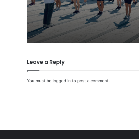
sedam zemalja održa
javni čas na Trgu isp
Doma kulture
Leave a Reply
You must be
logged in
to post a comment.