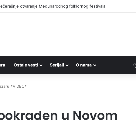
ečerašnje otvaranje Međunarodnog folklornog festivala
ura
Ostale vesti
Serijali
O nama
azaru *VIDEO*
i pokraden u Novom