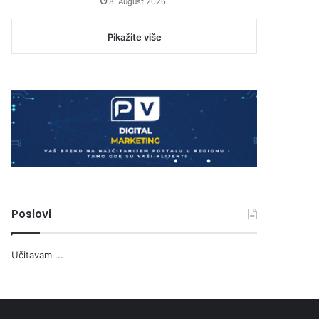
8. August 2026.
Pikažite više
Poslovi
Učitavam ...