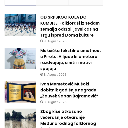
OD SRPSKOG KOLA DO
KUMBIJE: Folkloraši iz sedam
zemalja održali javni čas na
Trgu ispred Doma kulture
8. August 2026.
Meksička tekstilna umetnost
u Pirotu: Hiljade kilometara
razdvajaju, a niti i motivi
spajaju
8. August 2026.
Ivan Memetović Mušoki
dobitnik godišnje nagrade
„Zauvek Šaban Bajramović“
8. August 2026.
Zbog kiše otkazano
večerašnje otvaranje
Međunarodnog folklornog