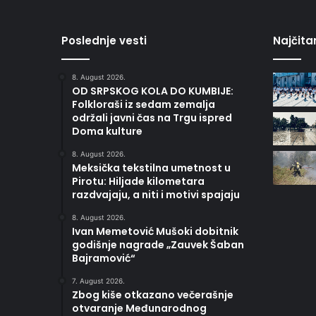
Poslednje vesti
Najčitan
8. August 2026.
OD SRPSKOG KOLA DO KUMBIJE:
Folkloraši iz sedam zemalja
održali javni čas na Trgu ispred
Doma kulture
8. August 2026.
Meksička tekstilna umetnost u
Pirotu: Hiljade kilometara
razdvajaju, a niti i motivi spajaju
8. August 2026.
Ivan Memetović Mušoki dobitnik
godišnje nagrade „Zauvek Šaban
Bajramović“
7. August 2026.
Zbog kiše otkazano večerašnje
otvaranje Međunarodnog