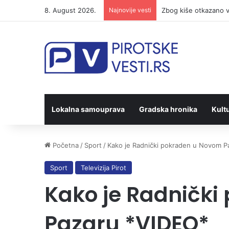
8. August 2026.
Najnovije vesti
Zbog kiše otkazano v
Lokalna samouprava
Gradska hronika
Kult
Početna
/
Sport
/
Kako je Radnički pokraden u Novom P
Sport
Televizija Pirot
Kako je Radničk
Pazaru *VIDEO*