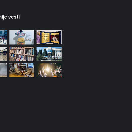
a niti i motivi spajaju
ije vesti
Ivan Memetović Mušoki dobitnik
godišnje nagrade „Zauvek Šaban
Bajramović“
Zbog kiše otkazano večerašnje
otvaranje Međunarodnog
folklornog festivala
„Knjiga na kućnom pragu“:
Biblioteka misli i na starije i slabije
pokretne korisnike