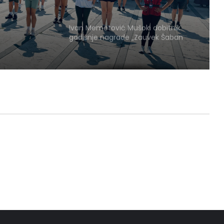
li
a niti i motivi spajaju
red
Ivan Memetović Mušoki dobitnik
godišnje nagrade „Zauvek Šaban
Bajramović“
Zbog kiše otkazano večerašnje
otvaranje Međunarodnog
folklornog festivala
„Knjiga na kućnom pragu“:
Biblioteka misli i na starije i slabije
pokretne korisnike
OD SRPSKOG KOLA DO KUMBIJE:
Folkloraši iz sedam zemalja održali
javni čas na Trgu ispred Doma
kulture
Meksička tekstilna umetnost u
Pirotu: Hiljade kilometara razdvajaju,