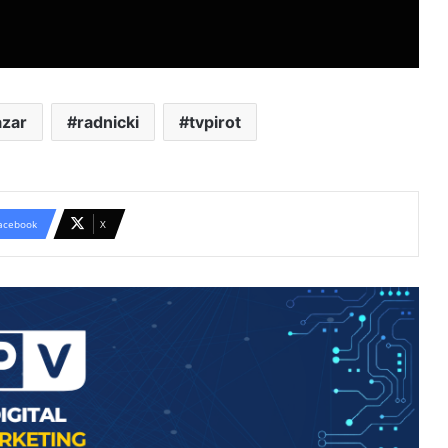
azar
radnicki
tvpirot
acebook
X
OD SRPSKOG KOLA DO KUMBIJE:
Folkloraši iz sedam zemalja održali
javni čas na Trgu ispred Doma
kulture
Meksička tekstilna umetnost u
Pirotu: Hiljade kilometara razdvajaju,
a niti i motivi spajaju