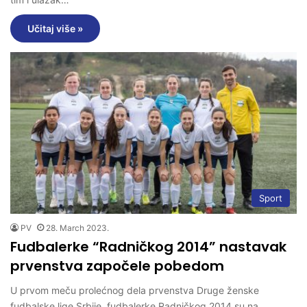
Učitaj više »
Sport
PV
28. March 2023.
Fudbalerke “Radničkog 2014” nastavak
prvenstva započele pobedom
U prvom meču prolećnog dela prvenstva Druge ženske
fudbalske lige Srbije, fudbalerke Radničkog 2014 su na