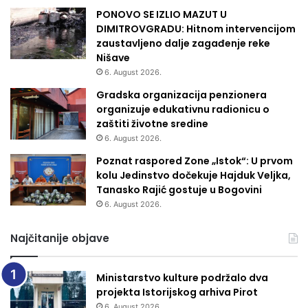
PONOVO SE IZLIO MAZUT U
DIMITROVGRADU: Hitnom intervencijom
zaustavljeno dalje zagađenje reke
Nišave
6. August 2026.
Gradska organizacija penzionera
organizuje edukativnu radionicu o
zaštiti životne sredine
6. August 2026.
Poznat raspored Zone „Istok“: U prvom
kolu Jedinstvo dočekuje Hajduk Veljka,
Tanasko Rajić gostuje u Bogovini
6. August 2026.
Najčitanije objave
Ministarstvo kulture podržalo dva
projekta Istorijskog arhiva Pirot
6. August 2026.