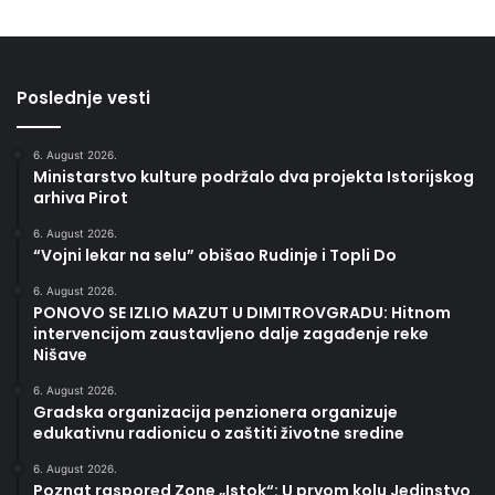
Poslednje vesti
6. August 2026.
Ministarstvo kulture podržalo dva projekta Istorijskog
arhiva Pirot
6. August 2026.
“Vojni lekar na selu” obišao Rudinje i Topli Do
6. August 2026.
PONOVO SE IZLIO MAZUT U DIMITROVGRADU: Hitnom
intervencijom zaustavljeno dalje zagađenje reke
Nišave
6. August 2026.
Gradska organizacija penzionera organizuje
edukativnu radionicu o zaštiti životne sredine
6. August 2026.
Poznat raspored Zone „Istok“: U prvom kolu Jedinstvo