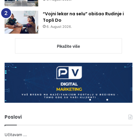
“Vojni lekar na selu” obišao Rudinje i
Topli Do
6. August 2026.
Pikažite više
Poslovi
Učitavam ...