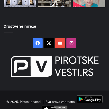
Društvene mreže
Facebook
X
YouTube
Instagram
© 2025.
Pirotske vesti
| Sva prava zadržana.