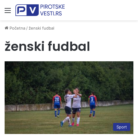
Meni
Početna
/
ženski fudbal
ženski fudbal
Sport