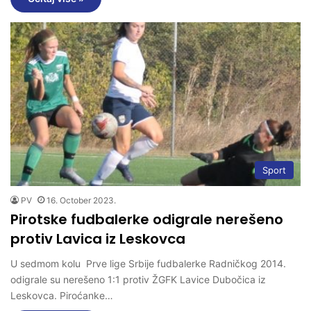
Sport
PV
16. October 2023.
Pirotske fudbalerke odigrale nerešeno
protiv Lavica iz Leskovca
U sedmom kolu Prve lige Srbije fudbalerke Radničkog 2014.
odigrale su nerešeno 1:1 protiv ŽGFK Lavice Dubočica iz
Leskovca. Piroćanke…