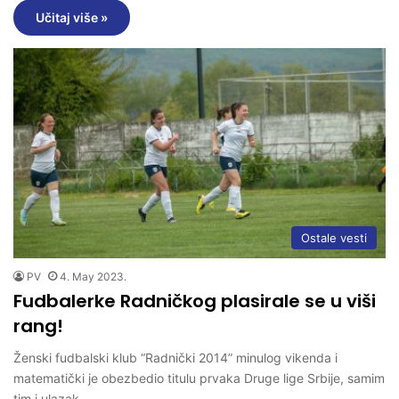
Učitaj više »
Ostale vesti
PV
4. May 2023.
Fudbalerke Radničkog plasirale se u viši
rang!
Ženski fudbalski klub “Radnički 2014” minulog vikenda i
matematički je obezbedio titulu prvaka Druge lige Srbije, samim
tim i ulazak…