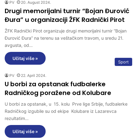
PV
20. August 2024.
Drugi memorijalni turnir “Bojan Đurović
Đura” u organizaciji ŽFK Radnički Pirot
ŽFK Radnički Pirot organizuje drugi memorijalni turnir “Bojan
Đurović Đura” na terenu sa veštačkom travom, u sredu 21.
avgusta, od…
Učitaj više »
Sport
PV
22. April 2024.
U borbi za opstanak fudbalerke
Radničkog poražene od Kolubare
U borbi za opstanak, u 15. kolu Prve lige Srbije, fudbalerke
Radničkog izgubile su od ekipe Kolubare iz Lazarevca
rezultatim…
Učitaj više »