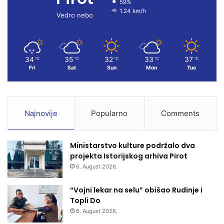
59%
1.24 km/h
k
a
Vedro nebo
m
34
35
32
33
37
℃
℃
℃
℃
℃
Fri
Sat
Sun
Mon
Tue
Najnovije
Popularno
Comments
Ministarstvo kulture podržalo dva
projekta Istorijskog arhiva Pirot
6. August 2026.
“Vojni lekar na selu” obišao Rudinje i
Topli Do
6. August 2026.