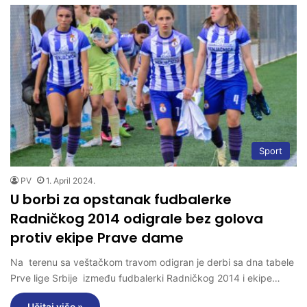
Sport
PV
1. April 2024.
U borbi za opstanak fudbalerke
Radničkog 2014 odigrale bez golova
protiv ekipe Prave dame
Na terenu sa veštačkom travom odigran je derbi sa dna tabele
Prve lige Srbije između fudbalerki Radničkog 2014 i ekipe…
Učitaj više »