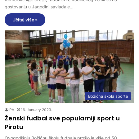
gostovanju u Jagodini savladale…
Učitaj više »
Božićna škola sporta
PV
16. January 2023.
Ženski fudbal sve popularniji sport u
Pirotu
Ovogodišnju Božićnu školu fudbala prošlo je više od 50