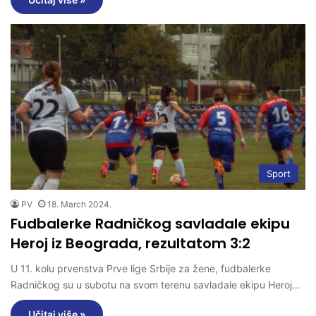
Sport
PV
18. March 2024.
Fudbalerke Radničkog savladale ekipu
Heroj iz Beograda, rezultatom 3:2
U 11. kolu prvenstva Prve lige Srbije za žene, fudbalerke
Radničkog su u subotu na svom terenu savladale ekipu Heroj…
Učitaj više »