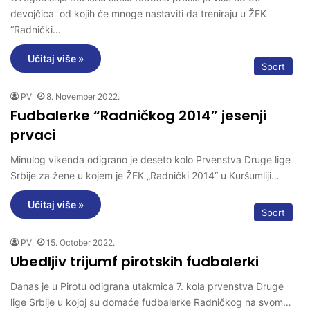
devojčica od kojih će mnoge nastaviti da treniraju u ŽFK
“Radnički…
Učitaj više »
Sport
PV
8. November 2022.
Fudbalerke “Radničkog 2014” jesenji
prvaci
Minulog vikenda odigrano je deseto kolo Prvenstva Druge lige
Srbije za žene u kojem je ŽFK „Radnički 2014“ u Kuršumliji…
Učitaj više »
Sport
PV
15. October 2022.
Ubedljiv trijumf pirotskih fudbalerki
Danas je u Pirotu odigrana utakmica 7. kola prvenstva Druge
lige Srbije u kojoj su domaće fudbalerke Radničkog na svom…