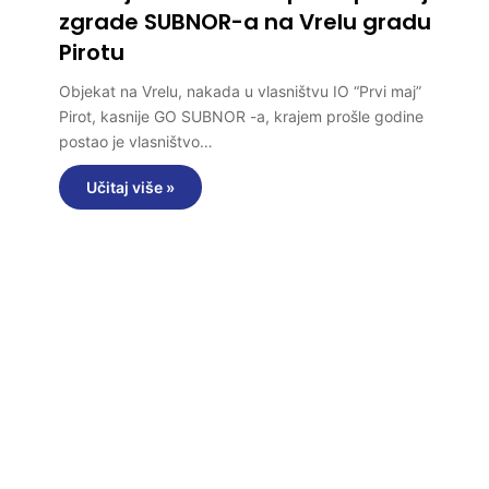
zgrade SUBNOR-a na Vrelu gradu
Pirotu
Objekat na Vrelu, nakada u vlasništvu IO “Prvi maj”
Pirot, kasnije GO SUBNOR -a, krajem prošle godine
postao je vlasništvo…
Učitaj više »