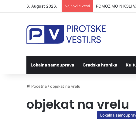
6. August 2026.
Najnovije vesti
POMOZIMO NIKOLI VAS
Lokalna samouprava
Gradska hronika
Kult
Početna
/
objekat na vrelu
objekat na vrelu
Lokalna samoupra