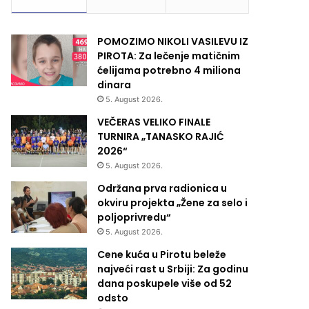
POMOZIMO NIKOLI VASILEVU IZ
PIROTA: Za lečenje matičnim
ćelijama potrebno 4 miliona
dinara
5. August 2026.
VEČERAS VELIKO FINALE
TURNIRA „TANASKO RAJIĆ
2026“
5. August 2026.
Održana prva radionica u
okviru projekta „Žene za selo i
poljoprivredu“
5. August 2026.
Cene kuća u Pirotu beleže
najveći rast u Srbiji: Za godinu
dana poskupele više od 52
odsto