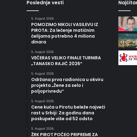
Poslednje vesti
Najčitan
5. August 2026.
POMOZIMO NIKOLI VASILEVU IZ
PIROTA: Za lečenje matičnim
ćelijama potrebno 4 miliona
dinara
5. August 2026.
VEČERAS VELIKO FINALE TURNIRA
„TANASKO RAJIĆ 2026“
5. August 2026.
Održana prva radionica u okviru
projekta „Žene za selo i
poljoprivredu“
5. August 2026.
Cene kuća u Pirotu beleže najveći
rast u Srbiji: Za godinu dana
poskupele više od 52 odsto
5. August 2026.
ŽRK PIROT POČEO PRIPREME ZA