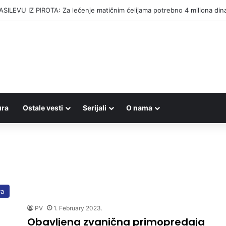
ILEVU IZ PIROTA: Za lečenje matičnim ćelijama potrebno 4 miliona din
ura
Ostale vesti
Serijali
O nama
va
PV
1. February 2023.
Obavljena zvanična primopredaja