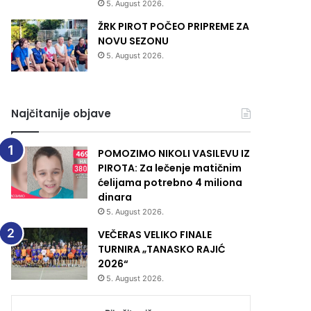
5. August 2026.
ŽRK PIROT POČEO PRIPREME ZA
NOVU SEZONU
5. August 2026.
Najčitanije objave
POMOZIMO NIKOLI VASILEVU IZ
PIROTA: Za lečenje matičnim
ćelijama potrebno 4 miliona
dinara
5. August 2026.
VEČERAS VELIKO FINALE
TURNIRA „TANASKO RAJIĆ
2026“
5. August 2026.