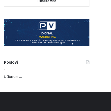
Pikažite više
Poslovi
Učitavam ...