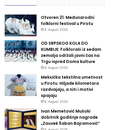
Otvoren 21. Međunarodni
folklorni festival u Pirotu
8. August 2026.
OD SRPSKOG KOLA DO
KUMBIJE: Folkloraši iz sedam
zemalja održali javni čas na
Trgu ispred Doma kulture
8. August 2026.
Meksička tekstilna umetnost
u Pirotu: Hiljade kilometara
razdvajaju, a niti i motivi
spajaju
8. August 2026.
Ivan Memetović Mušoki
dobitnik godišnje nagrade
„Zauvek Šaban Bajramović“
8. August 2026.