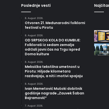
Poslednje vesti
Najčitan
8. August 2026.
Otvoren 21. Međunarodni folklorni
festival u Pirotu
8. August 2026.
OD SRPSKOG KOLA DO KUMBIJE:
Folkloraši iz sedam zemalja
održali javni čas na Trgu ispred
Doma kulture
8. August 2026.
Meksička tekstilna umetnost u
Pirotu: Hiljade kilometara
razdvajaju, a niti i motivi spajaju
8. August 2026.
Ivan Memetović Mušoki dobitnik
godišnje nagrade „Zauvek Šaban
Bajramović“
7. August 2026.