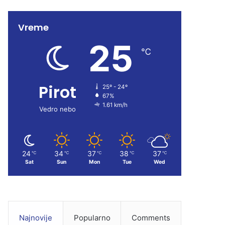
e
T
t
Vreme
b
u
a
25
o
b
g
℃
o
e
r
Pirot
25º - 24º
k
a
67%
1.61 km/h
m
Vedro nebo
24
34
37
38
37
℃
℃
℃
℃
℃
Sat
Sun
Mon
Tue
Wed
Najnovije
Popularno
Comments