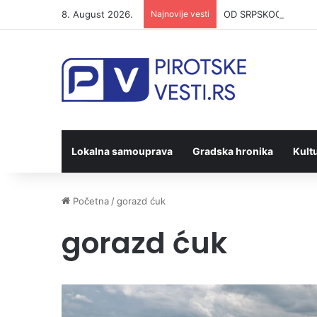
8. August 2026.
Najnovije vesti
OD SRPSKOG KOLA DO K
Lokalna samouprava
Gradska hronika
Kult
Početna
/
gorazd ćuk
gorazd ćuk