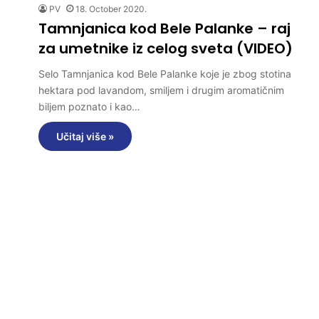
PV
18. October 2020.
Tamnjanica kod Bele Palanke – raj
za umetnike iz celog sveta (VIDEO)
Selo Tamnjanica kod Bele Palanke koje je zbog stotina
hektara pod lavandom, smiljem i drugim aromatičnim
biljem poznato i kao…
Učitaj više »