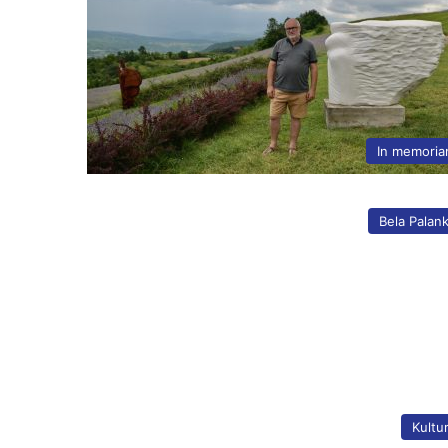
In memori
Bela Palan
Kultu