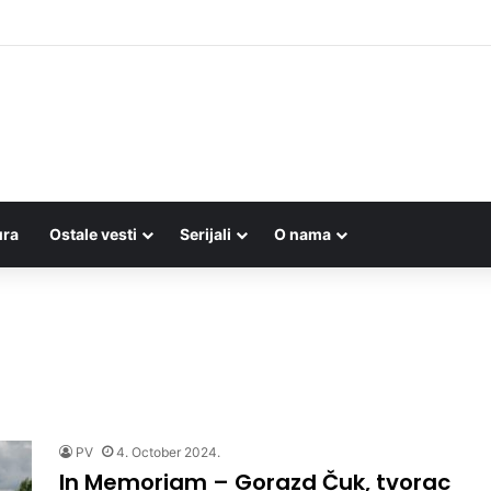
UMBIJE: Folkloraši iz sedam zemalja održali javni čas na Trgu ispred
ura
Ostale vesti
Serijali
O nama
PV
4. October 2024.
In Memoriam – Gorazd Čuk, tvorac