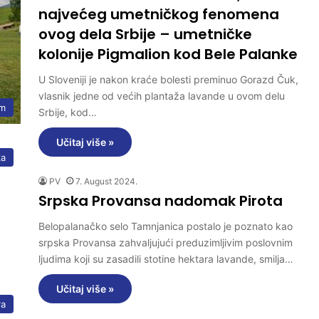
najvećeg umetničkog fenomena
ovog dela Srbije – umetničke
kolonije Pigmalion kod Bele Palanke
U Sloveniji je nakon kraće bolesti preminuo Gorazd Čuk,
vlasnik jedne od većih plantaža lavande u ovom delu
am
Srbije, kod…
Učitaj više »
ka
PV
7. August 2024.
Srpska Provansa nadomak Pirota
Belopalanačko selo Tamnjanica postalo je poznato kao
srpska Provansa zahvaljujući preduzimljivim poslovnim
ljudima koji su zasadili stotine hektara lavande, smilja…
Učitaj više »
ra