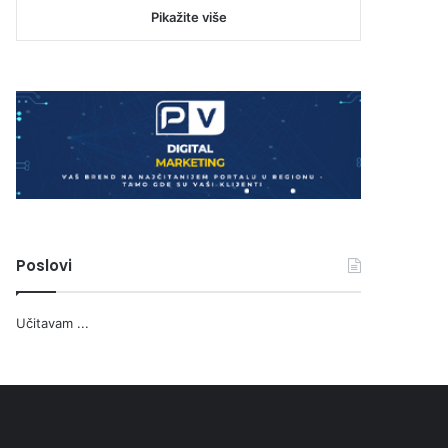
Pikažite više
Poslovi
Učitavam ...