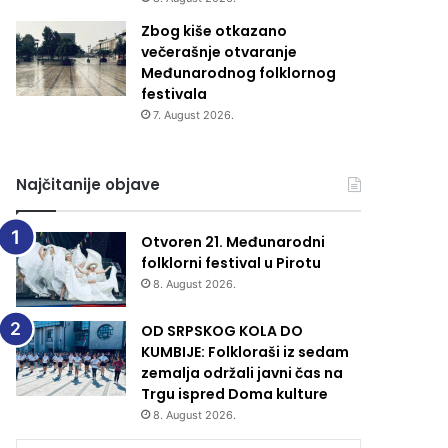
Zbog kiše otkazano
večerašnje otvaranje
Međunarodnog folklornog
festivala
7. August 2026.
Najčitanije objave
Otvoren 21. Međunarodni
folklorni festival u Pirotu
8. August 2026.
OD SRPSKOG KOLA DO
KUMBIJE: Folkloraši iz sedam
zemalja održali javni čas na
Trgu ispred Doma kulture
8. August 2026.