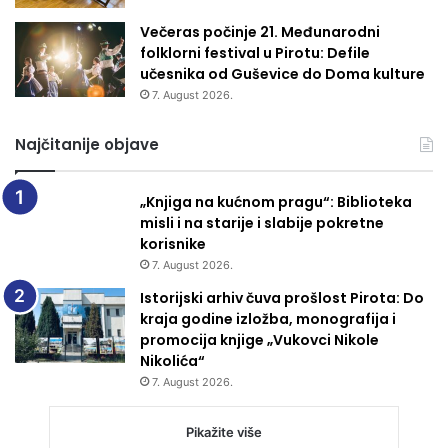
Večeras počinje 21. Međunarodni
folklorni festival u Pirotu: Defile
učesnika od Guševice do Doma kulture
7. August 2026.
Najčitanije objave
„Knjiga na kućnom pragu“: Biblioteka
misli i na starije i slabije pokretne
korisnike
7. August 2026.
Istorijski arhiv čuva prošlost Pirota: Do
kraja godine izložba, monografija i
promocija knjige „Vukovci Nikole
Nikolića“
7. August 2026.
Pikažite više