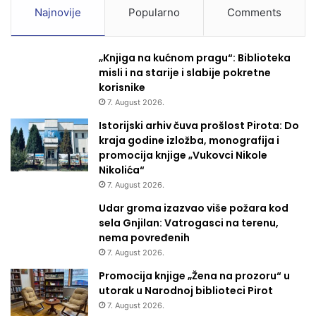
Najnovije
Popularno
Comments
„Knjiga na kućnom pragu“: Biblioteka
misli i na starije i slabije pokretne
korisnike
7. August 2026.
Istorijski arhiv čuva prošlost Pirota: Do
kraja godine izložba, monografija i
promocija knjige „Vukovci Nikole
Nikolića“
7. August 2026.
Udar groma izazvao više požara kod
sela Gnjilan: Vatrogasci na terenu,
nema povređenih
7. August 2026.
Promocija knjige „Žena na prozoru“ u
utorak u Narodnoj biblioteci Pirot
7. August 2026.