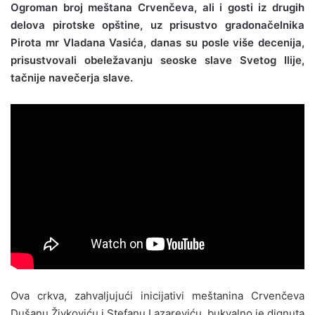
Ogroman broj meštana Crvenčeva, ali i gosti iz drugih
delova pirotske opštine, uz prisustvo gradonačelnika
Pirota mr Vladana Vasića, danas su posle više decenija,
prisustvovali obeležavanju seoske slave Svetog Ilije,
tačnije navečerja slave.
Ova crkva, zahvaljujući inicijativi meštanina Crvenčeva
Dušanu Živkoviću i Stefanu Lazareviću, bukvalno je dignuta