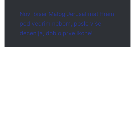
Novi biser Malog Jerusalima! Hram
pod vedrim nebom, posle više
decenija, dobio prve ikone!