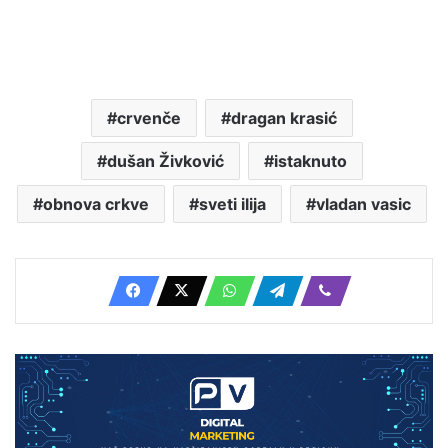
crvenče
dragan krasić
dušan Živković
istaknuto
obnova crkve
sveti ilija
vladan vasic