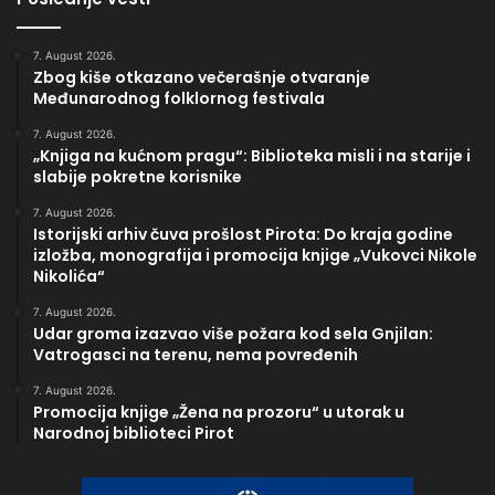
7. August 2026.
Zbog kiše otkazano večerašnje otvaranje
Međunarodnog folklornog festivala
7. August 2026.
„Knjiga na kućnom pragu“: Biblioteka misli i na starije i
slabije pokretne korisnike
7. August 2026.
Istorijski arhiv čuva prošlost Pirota: Do kraja godine
izložba, monografija i promocija knjige „Vukovci Nikole
Nikolića“
7. August 2026.
Udar groma izazvao više požara kod sela Gnjilan:
Vatrogasci na terenu, nema povređenih
7. August 2026.
Promocija knjige „Žena na prozoru“ u utorak u
Narodnoj biblioteci Pirot