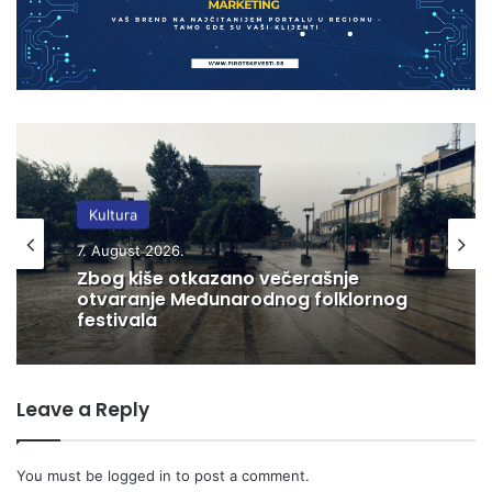
Kultura
Kultura
7. August 2026.
7. August 2026.
Zbog kiše otkazano večerašnje
otvaranje Međunarodnog folklornog
festivala
„Knjiga na kućnom pragu“:
Leave a Reply
Biblioteka misli i na starije i slabije
pokretne korisnike
You must be
logged in
to post a comment.