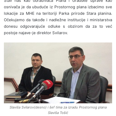
Stav nas kao obrađivača Plana i Gradske uprave kao
osnivača je da ubuduće iz Prostornog plana izbacimo sve
lokacije za MHE na teritoriji Parka prirode Stara planina.
Očekujemo da takođe i nadležne institucije i ministarstva
donesu odgovarajuće odluke s obzirom da za to već
postoje najave-je direktor Svilarov.
Slaviša Svilarov(desno) i šef tima za izradu Prostornog plana
Slaviša Tošić