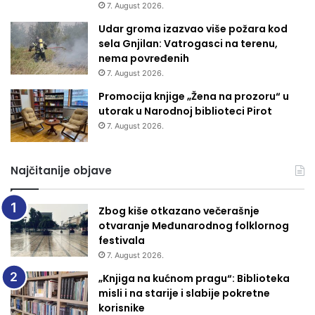
7. August 2026.
Udar groma izazvao više požara kod
sela Gnjilan: Vatrogasci na terenu,
nema povređenih
7. August 2026.
Promocija knjige „Žena na prozoru“ u
utorak u Narodnoj biblioteci Pirot
7. August 2026.
Najčitanije objave
Zbog kiše otkazano večerašnje
otvaranje Međunarodnog folklornog
festivala
7. August 2026.
„Knjiga na kućnom pragu“: Biblioteka
misli i na starije i slabije pokretne
korisnike