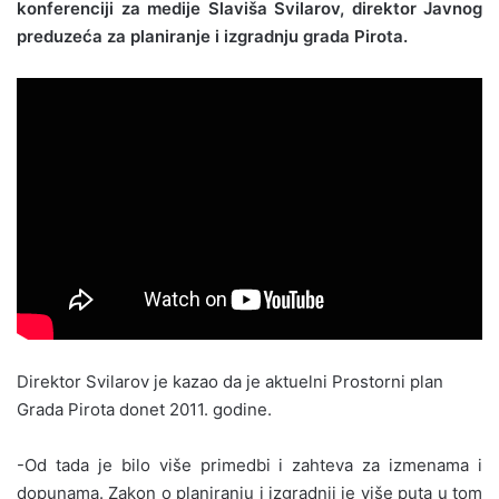
konferenciji za medije Slaviša Svilarov, direktor Javnog
preduzeća za planiranje i izgradnju grada Pirota.
Direktor Svilarov je kazao da je aktuelni Prostorni plan
Grada Pirota donet 2011. godine.
-Od tada je bilo više primedbi i zahteva za izmenama i
dopunama. Zakon o planiranju i izgradnji je više puta u tom