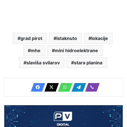
grad pirot
istaknuto
lokacije
mhe
mini hidroelektrane
slaviša svilarov
stara planina