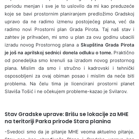
periodu menjan i sve je to uslovilo da mi kao preduzeće
koje se bavi prostornim planiranjem predložimo Gradskoj
upravo da ne radimo izmenu postojećeg plana, već da
radimo novi Prostorni plan Grada Pirota. Taj naš stav i
zahtev je prihvaćen, mi smo u plan za ovu godinu ubacili
izradu novog Prostornog plana a
Skupština Grada Pirota
je još na aprilskoj sednici donela odluku o tome.
Praktično
od ponedeljka smo krenuli sa izradom novog prostornog
plana. Mislim da smo i stručno i kadrovski i tehnički
osposobljeni za ovaj obiman posao i mislim da neće biti
problema. Na čelu tima je licencirani prostorni planet
Slaviša Tošić i ne očekujem probleme-kazao je Svilarov.
Stav Gradske uprave: Brišu se lokacije za MHE
na teritoriji Parka prirode Stara planina
-Svedoci smo da je pitanje MHE veoma aktuelno pitanje.