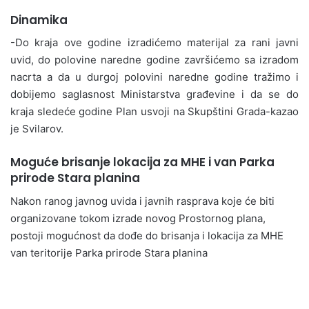
Dinamika
-Do kraja ove godine izradićemo materijal za rani javni
uvid, do polovine naredne godine završićemo sa izradom
nacrta a da u durgoj polovini naredne godine tražimo i
dobijemo saglasnost Ministarstva građevine i da se do
kraja sledeće godine Plan usvoji na Skupštini Grada-kazao
je Svilarov.
Moguće brisanje lokacija za MHE i van Parka
prirode Stara planina
Nakon ranog javnog uvida i javnih rasprava koje će biti
organizovane tokom izrade novog Prostornog plana,
postoji mogućnost da dođe do brisanja i lokacija za MHE
van teritorije Parka prirode Stara planina