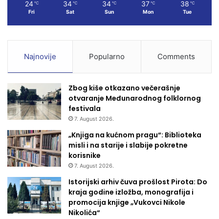
24
34
34
37
38
℃
℃
℃
℃
℃
Fri
Sat
Sun
Mon
Tue
Najnovije
Popularno
Comments
Zbog kiše otkazano večerašnje
otvaranje Međunarodnog folklornog
festivala
7. August 2026.
„Knjiga na kućnom pragu“: Biblioteka
misli i na starije i slabije pokretne
korisnike
7. August 2026.
Istorijski arhiv čuva prošlost Pirota: Do
kraja godine izložba, monografija i
promocija knjige „Vukovci Nikole
Nikolića“