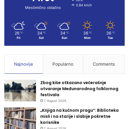
60%
0.84 km/h
k
a
Mestimično oblačno
m
26
34
34
36
36
℃
℃
℃
℃
℃
Fri
Sat
Sun
Mon
Tue
Najnovije
Popularno
Comments
Zbog kiše otkazano večerašnje
otvaranje Međunarodnog folklornog
festivala
7. August 2026.
„Knjiga na kućnom pragu“: Biblioteka
misli i na starije i slabije pokretne
korisnike
7. August 2026.