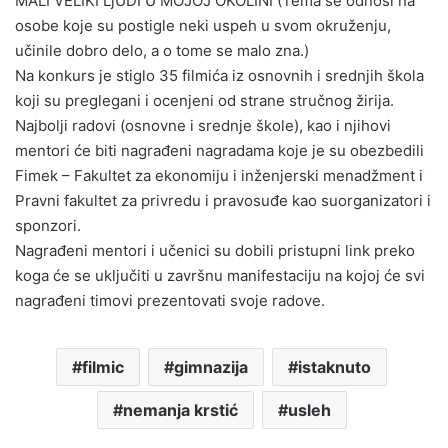
MALI VELIKI LjUDI U MOJOJ OKOLINI (Tema se odnosi na
osobe koje su postigle neki uspeh u svom okruženju,
učinile dobro delo, a o tome se malo zna.)
Na konkurs je stiglo 35 filmića iz osnovnih i srednjih škola
koji su preglegani i ocenjeni od strane stručnog žirija.
Najbolji radovi (osnovne i srednje škole), kao i njihovi
mentori će biti nagrađeni nagradama koje je su obezbedili
Fimek – Fakultet za ekonomiju i inženjerski menadžment i
Pravni fakultet za privredu i pravosuđe kao suorganizatori i
sponzori.
Nagrađeni mentori i učenici su dobili pristupni link preko
koga će se uključiti u završnu manifestaciju na kojoj će svi
nagrađeni timovi prezentovati svoje radove.
filmic
gimnazija
istaknuto
nemanja krstić
usleh