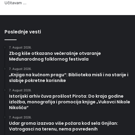
Učitavam ...
Poslednje vesti
7. August 2026.
Zbog kiše otkazano večerašnje otvaranje
Međunarodnog folklornog festivala
7. August 2026.
„Knjiga na kućnom pragu“: Biblioteka misli i na starije i
slabije pokretne korisnike
7. August 2026.
Istorijski arhiv čuva prošlost Pirota: Do kraja godine
izložba, monografija i promocija knjige „Vukovci Nikole
Nikolića“
7. August 2026.
Udar groma izazvao više požara kod sela Gnjilan:
Vatrogasci na terenu, nema povređenih