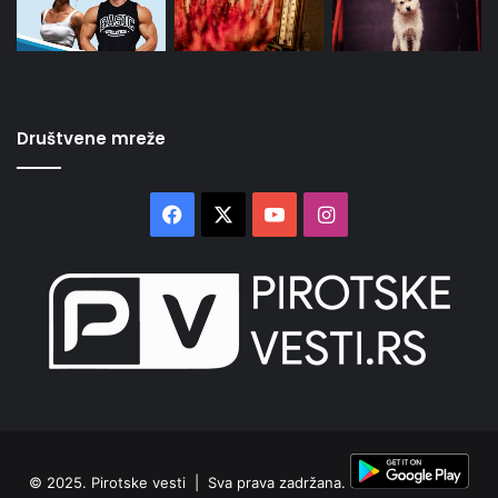
Društvene mreže
Facebook
X
YouTube
Instagram
© 2025.
Pirotske vesti
| Sva prava zadržana.