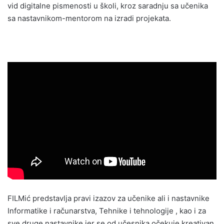
vid digitalne pismenosti u školi, kroz saradnju sa učenika
sa nastavnikom-mentorom na izradi projekata.
FILMić predstavlja pravi izazov za učenike ali i nastavnike
Informatike i računarstva, Tehnike i tehnologije , kao i za
sve druge nastavnike jer se od učesnika očekuje kreativan