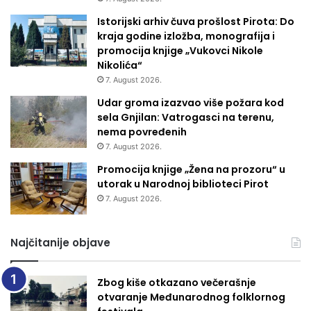
Istorijski arhiv čuva prošlost Pirota: Do
kraja godine izložba, monografija i
promocija knjige „Vukovci Nikole
Nikolića“
7. August 2026.
Udar groma izazvao više požara kod
sela Gnjilan: Vatrogasci na terenu,
nema povređenih
7. August 2026.
Promocija knjige „Žena na prozoru“ u
utorak u Narodnoj biblioteci Pirot
7. August 2026.
Najčitanije objave
Zbog kiše otkazano večerašnje
otvaranje Međunarodnog folklornog