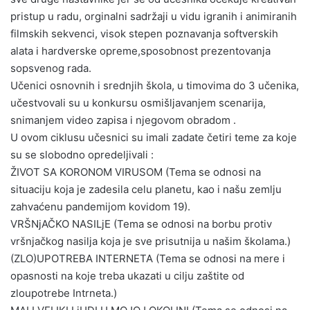
pristup u radu, orginalni sadržaji u vidu igranih i animiranih
filmskih sekvenci, visok stepen poznavanja softverskih
alata i hardverske opreme,sposobnost prezentovanja
sopsvenog rada.
Učenici osnovnih i srednjih škola, u timovima do 3 učenika,
učestvovali su u konkursu osmišljavanjem scenarija,
snimanjem video zapisa i njegovom obradom .
U ovom ciklusu učesnici su imali zadate četiri teme za koje
su se slobodno opredeljivali :
ŽIVOT SA KORONOM VIRUSOM (Tema se odnosi na
situaciju koja je zadesila celu planetu, kao i našu zemlju
zahvaćenu pandemijom kovidom 19).
VRŠNjAČKO NASILjE (Tema se odnosi na borbu protiv
vršnjačkog nasilja koja je sve prisutnija u našim školama.)
(ZLO)UPOTREBA INTERNETA (Tema se odnosi na mere i
opasnosti na koje treba ukazati u cilju zaštite od
zloupotrebe Intrneta.)