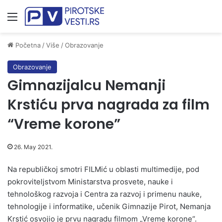
Meni
Početna
/
Više
/
Obrazovanje
Obrazovanje
Gimnazijalcu Nemanji
Krstiću prva nagrada za film
“Vreme korone”
26. May 2021.
Na republičkoj smotri FILMić u oblasti multimedije, pod
pokroviteljstvom Ministarstva prosvete, nauke i
tehnološkog razvoja i Centra za razvoj i primenu nauke,
tehnologije i informatike, učenik Gimnazije Pirot, Nemanja
Krstić osvojio je prvu nagradu filmom „Vreme korone“.