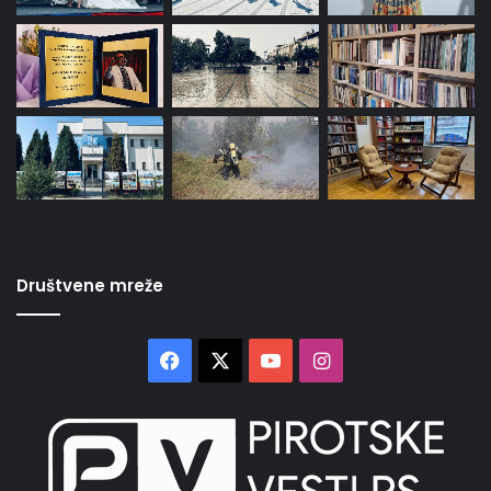
Društvene mreže
Facebook
X
YouTube
Instagram