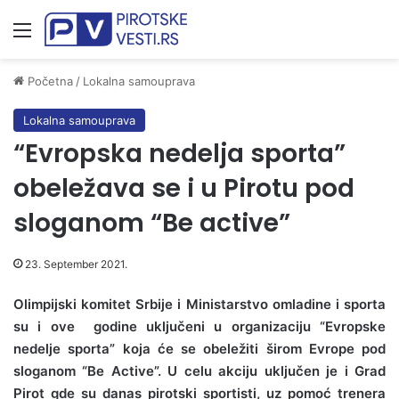
Meni
Početna
/
Lokalna samouprava
Lokalna samouprava
“Evropska nedelja sporta”
obeležava se i u Pirotu pod
sloganom “Be active”
23. September 2021.
Olimpijski komitet Srbije i Ministarstvo omladine i sporta
su i ove godine uključeni u organizaciju “Evropske
nedelje sporta” koja će se obeležiti širom Evrope pod
sloganom “Be Active”. U celu akciju uključen je i Grad
Pirot gde su danas pirotski sportisti, uz pomoć trenera