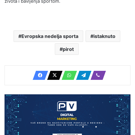
života i bavljenja sportom.
Evropska nedelja sporta
istaknuto
pirot