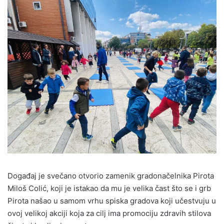
Događaj je svečano otvorio zamenik gradonačelnika Pirota
Miloš Colić, koji je istakao da mu je velika čast što se i grb
Pirota našao u samom vrhu spiska gradova koji učestvuju u
ovoj velikoj akciji koja za cilj ima promociju zdravih stilova