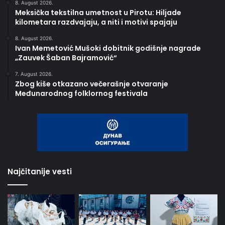
8. August 2026.
Meksička tekstilna umetnost u Pirotu: Hiljade
kilometara razdvajaju, a niti i motivi spajaju
8. August 2026.
Ivan Memetović Mušoki dobitnik godišnje nagrade
„Zauvek Šaban Bajramović“
7. August 2026.
Zbog kiše otkazano večerašnje otvaranje
Međunarodnog folklornog festivala
Najčitanije vesti