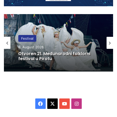
Festival
8. August 2026.
Otvoren 21. Međunarodni folklorni
festival u Pirotu
F
X
Y
I
a
o
n