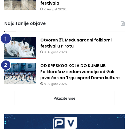
festivala
7. August 2026.
Najčitanije objave
Otvoren 21. Međunarodni folklorni
festival u Pirotu
8. August 2026.
OD SRPSKOG KOLA DO KUMBIJE:
Folkloraši iz sedam zemalja održali
javni čas na Trgu ispred Doma kulture
8. August 2026.
Pikažite više