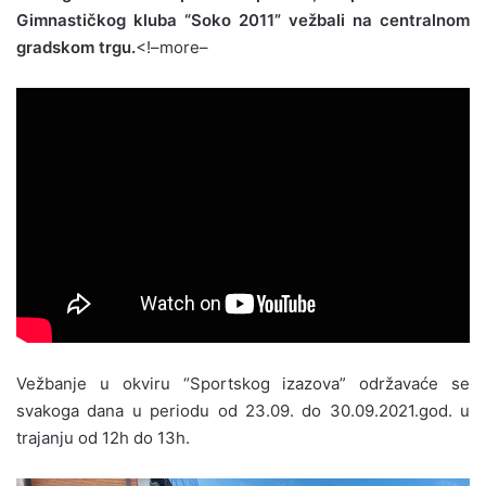
Gimnastičkog kluba “Soko 2011” vežbali na centralnom
gradskom trgu.
<!–more–
Vežbanje u okviru “Sportskog izazova” održavaće se
svakoga dana u periodu od 23.09. do 30.09.2021.god. u
trajanju od 12h do 13h.