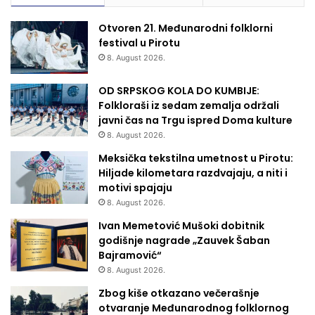
Otvoren 21. Međunarodni folklorni
festival u Pirotu
8. August 2026.
OD SRPSKOG KOLA DO KUMBIJE:
Folkloraši iz sedam zemalja održali
javni čas na Trgu ispred Doma kulture
8. August 2026.
Meksička tekstilna umetnost u Pirotu:
Hiljade kilometara razdvajaju, a niti i
motivi spajaju
8. August 2026.
Ivan Memetović Mušoki dobitnik
godišnje nagrade „Zauvek Šaban
Bajramović“
8. August 2026.
Zbog kiše otkazano večerašnje
otvaranje Međunarodnog folklornog