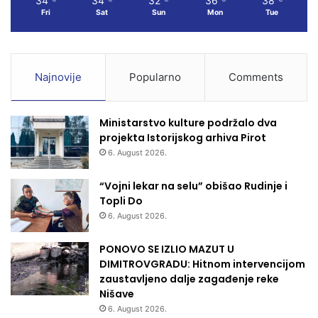
34
34
32
36
38
Fri
Sat
Sun
Mon
Tue
Najnovije
Popularno
Comments
Ministarstvo kulture podržalo dva
projekta Istorijskog arhiva Pirot
6. August 2026.
“Vojni lekar na selu” obišao Rudinje i
Topli Do
6. August 2026.
PONOVO SE IZLIO MAZUT U
DIMITROVGRADU: Hitnom intervencijom
zaustavljeno dalje zagađenje reke
Nišave
6. August 2026.