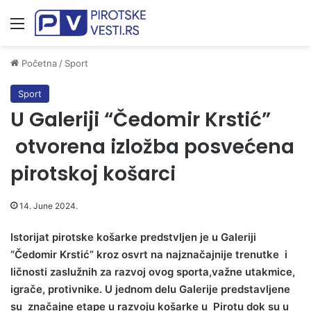
Meni
Početna
/
Sport
Sport
U Galeriji “Čedomir Krstić”
otvorena izložba posvećena
pirotskoj košarci
14. June 2024.
Istorijat pirotske košarke predstvljen je u Galeriji
“Čedomir Krstić” kroz osvrt na najznačajnije trenutke i
ličnosti zaslužnih za razvoj ovog sporta,važne utakmice,
igrače, protivnike. U jednom delu Galerije predstavljene
su značajne etape u razvoju košarke u Pirotu dok su u