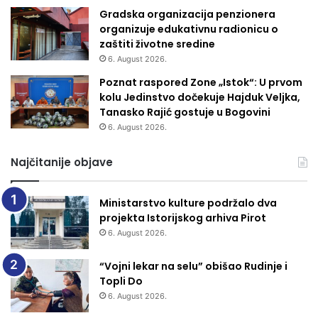
Gradska organizacija penzionera
organizuje edukativnu radionicu o
zaštiti životne sredine
6. August 2026.
Poznat raspored Zone „Istok“: U prvom
kolu Jedinstvo dočekuje Hajduk Veljka,
Tanasko Rajić gostuje u Bogovini
6. August 2026.
Najčitanije objave
Ministarstvo kulture podržalo dva
projekta Istorijskog arhiva Pirot
6. August 2026.
“Vojni lekar na selu” obišao Rudinje i
Topli Do
6. August 2026.