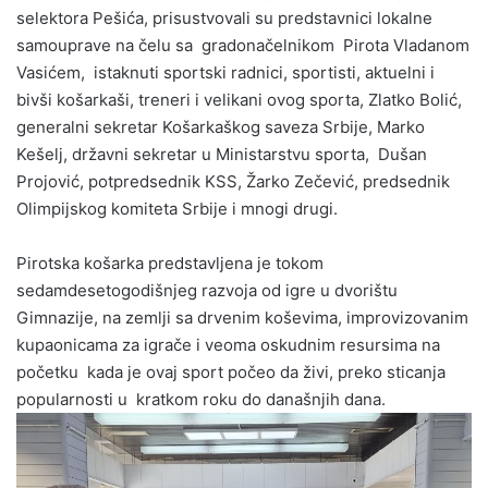
selektora Pešića, prisustvovali su predstavnici lokalne
samouprave na čelu sa gradonačelnikom Pirota Vladanom
Vasićem, istaknuti sportski radnici, sportisti, aktuelni i
bivši košarkaši, treneri i velikani ovog sporta, Zlatko Bolić,
generalni sekretar Košarkaškog saveza Srbije, Marko
Kešelj, državni sekretar u Ministarstvu sporta, Dušan
Projović, potpredsednik KSS, Žarko Zečević, predsednik
Olimpijskog komiteta Srbije i mnogi drugi.
Pirotska košarka predstavljena je tokom
sedamdesetogodišnjeg razvoja od igre u dvorištu
Gimnazije, na zemlji sa drvenim koševima, improvizovanim
kupaonicama za igrače i veoma oskudnim resursima na
početku kada je ovaj sport počeo da živi, preko sticanja
popularnosti u kratkom roku do današnjih dana.