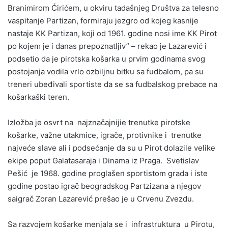
Branimirom Ćirićem, u okviru tadašnjeg Društva za telesno
vaspitanje Partizan, formiraju jezgro od kojeg kasnije
nastaje KK Partizan, koji od 1961. godine nosi ime KK Pirot
po kojem je i danas prepoznatljiv” – rekao je Lazarević i
podsetio da je pirotska košarka u prvim godinama svog
postojanja vodila vrlo ozbiljnu bitku sa fudbalom, pa su
treneri ubeđivali sportiste da se sa fudbalskog prebace na
košarkaški teren.
Izložba je osvrt na najznačajnijie trenutke pirotske
košarke, važne utakmice, igrače, protivnike i trenutke
najveće slave ali i podsećanje da su u Pirot dolazile velike
ekipe poput Galatasaraja i Dinama iz Praga. Svetislav
Pešić je 1968. godine proglašen sportistom grada i iste
godine postao igrač beogradskog Partzizana a njegov
saigrač Zoran Lazarević prešao je u Crvenu Zvezdu.
Sa razvojem košarke menjala se i infrastruktura u Pirotu,