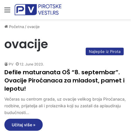
Meni
Početna
/
ovacije
ovacije
Najlepše iz Pirota
PV
12. June 2023.
Defile maturanata OŠ “8. septembar”.
Ovacije Piroćanaca za mladost, pamet i
lepotu!
Večeras su centrom grada, uz ovacije velikog broja Piroćanaca,
rodbine, prijatelja ali i prolaznika koji su zastali da aplaudiraju
budućnosti…
Učitaj više »