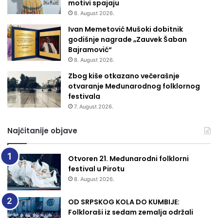
motivi spajaju
8. August 2026.
Ivan Memetović Mušoki dobitnik
godišnje nagrade „Zauvek Šaban
Bajramović“
8. August 2026.
Zbog kiše otkazano večerašnje
otvaranje Međunarodnog folklornog
festivala
7. August 2026.
Najčitanije objave
Otvoren 21. Međunarodni folklorni
festival u Pirotu
8. August 2026.
OD SRPSKOG KOLA DO KUMBIJE:
Folkloraši iz sedam zemalja održali