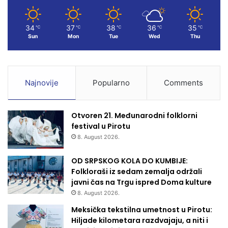
m
34
37
38
36
35
℃
℃
℃
℃
℃
Sun
Mon
Tue
Wed
Thu
Najnovije
Popularno
Comments
Otvoren 21. Međunarodni folklorni
festival u Pirotu
8. August 2026.
OD SRPSKOG KOLA DO KUMBIJE:
Folkloraši iz sedam zemalja održali
javni čas na Trgu ispred Doma kulture
8. August 2026.
Meksička tekstilna umetnost u Pirotu:
Hiljade kilometara razdvajaju, a niti i