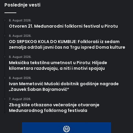
Poslednje vesti
8. August 2026.
Otvoren 21. Međunarodni folklorni festival u Pirotu
8. August 2026.
OD SRPSKOG KOLA DO KUMBIJE: Folkloraši iz sedam
zemalja održali javni čas na Trgu ispred Doma kulture
8. August 2026.
Meksička tekstilna umetnost u Pirotu: Hiljade
kilometara razdvajaju, a niti i motivi spajaju
8. August 2026.
Ivan Memetović Mušoki dobitnik godišnje nagrade
„Zauvek Šaban Bajramović“
7. August 2026.
Zbog kiše otkazano večerašnje otvaranje
Međunarodnog folklornog festivala