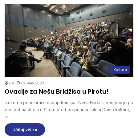
Kultura
PV
16. May 2023.
Ovacije za Nešu Bridžisa u Pirotu!
izuzetno popularni stendap komičar Neša Bridžis, večeras je po
prvi put nastupio u Pirotu pred prepunom salom Doma kulture,
iz…
Učitaj više »