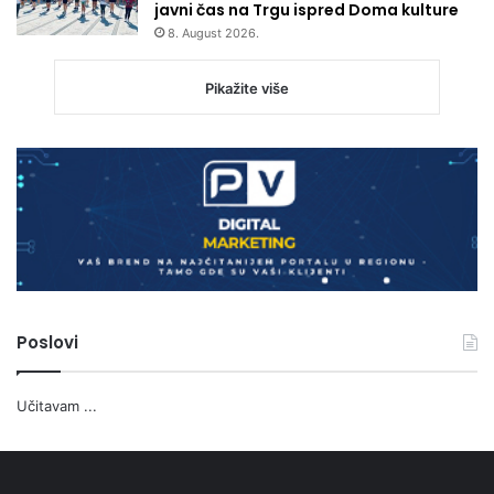
javni čas na Trgu ispred Doma kulture
8. August 2026.
Pikažite više
Poslovi
Učitavam ...