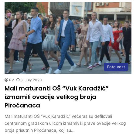
Foto vest
PV
3. July 2020.
Mali maturanti OŠ “Vuk Karadžić”
izmamili ovacije velikog broja
Piroćanaca
Mali maturanti OŠ “Vuk Karadžić” večeras su defilovali
centralnom gradskom ulicom izmamivši prave ovacije velikog
broja prisutnih Piroćanaca, koji su…