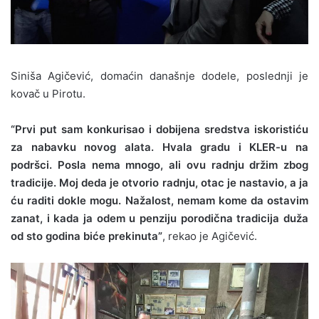
Siniša Agičević, domaćin današnje dodele, poslednji je
kovač u Pirotu.
“Prvi put sam konkurisao i dobijena sredstva iskoristiću
za nabavku novog alata. Hvala gradu i KLER-u na
podršci. Posla nema mnogo, ali ovu radnju držim zbog
tradicije. Moj deda je otvorio radnju, otac je nastavio, a ja
ću raditi dokle mogu. Nažalost, nemam kome da ostavim
zanat, i kada ja odem u penziju porodična tradicija duža
od sto godina biće prekinuta”
, rekao je Agičević.