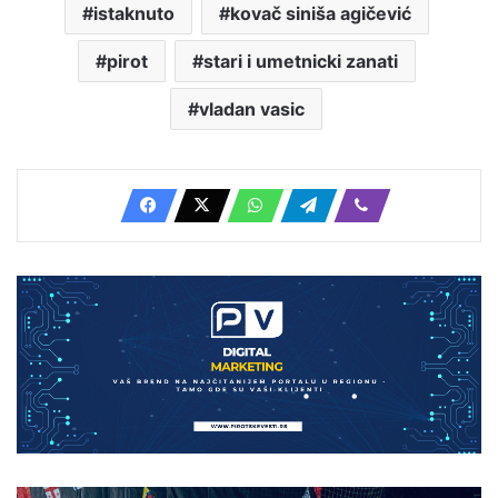
istaknuto
kovač siniša agičević
pirot
stari i umetnicki zanati
vladan vasic