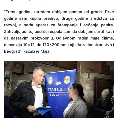
“Treću godinu zaredom dobijam pomoć od grada. Prve
godine sam kupila predivo, druge godine sredstva za
razvoj, a sada aparat za štampanje i sečenje papira.
Zahvaljujući toj podršci uspela sam da dobijem sertifikat i
da nastavim proizvodnju. Uglavnom radim male ćilime,
dimenzija 10×12, do 170×200 cm koji idu za inostranstvo i
Beogra
d”, kazala je Maja.