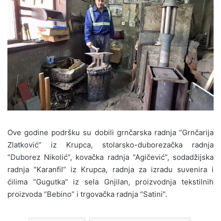
Ove godine podršku su dobili grnčarska radnja “Grnčarija
Zlatković” iz Krupca, stolarsko-duborezačka radnja
“Duborez Nikolić”, kovačka radnja “Agičević”, sodadžijska
radnja “Karanfil” iz Krupca, radnja za izradu suvenira i
ćilima “Gugutka” iz sela Gnjilan, proizvodnja tekstilnih
proizvoda “Bebino” i trgovačka radnja “Satini”.