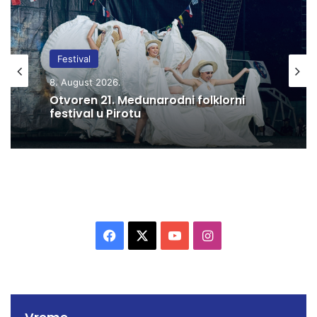
Festival
8. August 2026.
Otvoren 21. Međunarodni folklorni
festival u Pirotu
F
X
Y
I
a
o
n
c
u
s