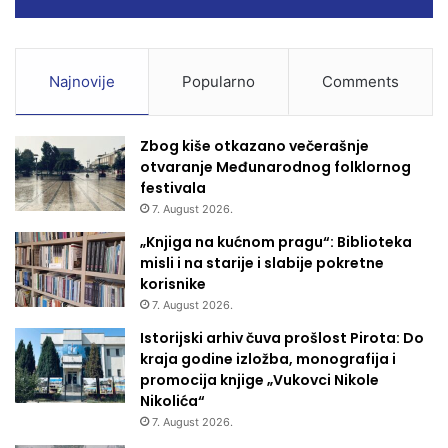
Najnovije
Popularno
Comments
Zbog kiše otkazano večerašnje
otvaranje Međunarodnog folklornog
festivala
7. August 2026.
„Knjiga na kućnom pragu“: Biblioteka
misli i na starije i slabije pokretne
korisnike
7. August 2026.
Istorijski arhiv čuva prošlost Pirota: Do
kraja godine izložba, monografija i
promocija knjige „Vukovci Nikole
Nikolića“
7. August 2026.