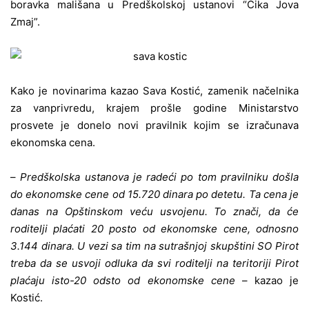
boravka mališana u Predškolskoj ustanovi “Čika Jova
Zmaj”.
Kako je novinarima kazao Sava Kostić, zamenik načelnika
za vanprivredu, krajem prošle godine Ministarstvo
prosvete je donelo novi pravilnik kojim se izračunava
ekonomska cena.
–
Predškolska ustanova je radeći po tom pravilniku došla
do ekonomske cene od 15.720 dinara po detetu. Ta cena je
danas na Opštinskom veću usvojenu. To znači, da će
roditelji plaćati 20 posto od ekonomske cene, odnosno
3.144 dinara. U vezi sa tim na sutrašnjoj skupštini SO Pirot
treba da se usvoji odluka da svi roditelji na teritoriji Pirot
plaćaju isto-20 odsto od ekonomske cene
– kazao je
Kostić.