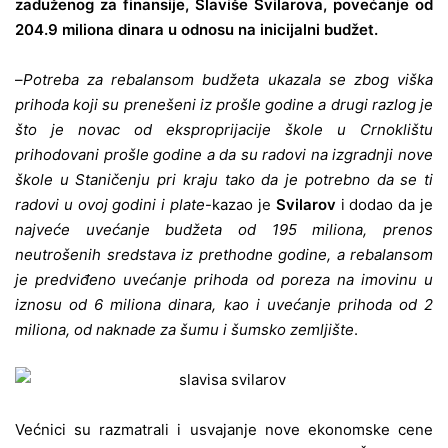
zaduženog za finansije, Slaviše Svilarova, povećanje od
204.9 miliona dinara u odnosu na inicijalni budžet.
–
Potreba za rebalansom budžeta ukazala se zbog viška
prihoda koji su prenešeni iz prošle godine a drugi razlog je
što je novac od eksproprijacije škole u Crnoklištu
prihodovani prošle godine a da su radovi na izgradnji nove
škole u Staničenju pri kraju tako da je potrebno da se ti
radovi u ovoj godini i plate
-kazao je
Svilarov
i dodao da je
najveće uvećanje budžeta od 195 miliona, prenos
neutrošenih sredstava iz prethodne godine, a rebalansom
je predviđeno uvećanje prihoda od poreza na imovinu u
iznosu od 6 miliona dinara, kao i uvećanje prihoda od 2
miliona, od naknade za šumu i šumsko zemljište
.
Većnici su razmatrali i usvajanje nove ekonomske cene