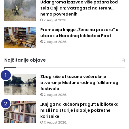
Udar groma izazvao više požara kod
sela Gnjilan: Vatrogasci na terenu,
nema povređenih
7. August 2026.
Promocija knjige „Žena na prozoru“ u
utorak u Narodnoj biblioteci Pirot
7. August 2026.
Najčitanije objave
Zbog kiše otkazano večerašnje
otvaranje Međunarodnog folklornog
festivala
7. August 2026.
„Knjiga na kućnom pragu“: Biblioteka
misli i na starije i slabije pokretne
korisnike
7. August 2026.