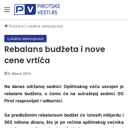
Meni
Početna
/
Lokalna samouprava
Lokalna samouprava
Rebalans budžeta i nove
cene vrtića
5. March 2015.
Na danas održanoj sednici Opštinskog veća usvojen je
rebalans budžeta, o čemu će na sutrašnjoj sednici SO
Pirot raspravljati i odbornici.
Sa predloženim rebalansom budžet će iznositi milijardu i
565 miliona dinara, što je po rečima opštinskog većnika