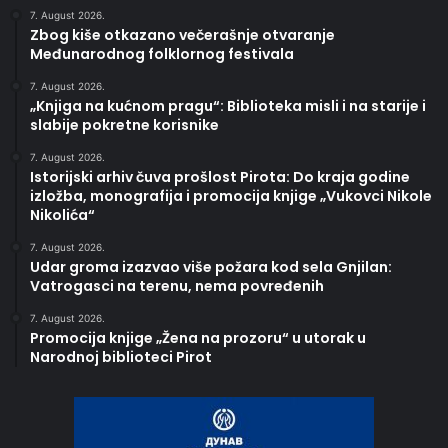
7. August 2026.
Zbog kiše otkazano večerašnje otvaranje
Međunarodnog folklornog festivala
7. August 2026.
„Knjiga na kućnom pragu“: Biblioteka misli i na starije i
slabije pokretne korisnike
7. August 2026.
Istorijski arhiv čuva prošlost Pirota: Do kraja godine
izložba, monografija i promocija knjige „Vukovci Nikole
Nikolića“
7. August 2026.
Udar groma izazvao više požara kod sela Gnjilan:
Vatrogasci na terenu, nema povređenih
7. August 2026.
Promocija knjige „Žena na prozoru“ u utorak u
Narodnoj biblioteci Pirot