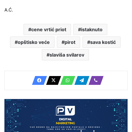
A.Ć.
cene vrtić priot
istaknuto
opštisko veće
pirot
sava kostić
slaviša svilarov