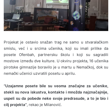
Projekat je ostavio snažan trag ne samo u stvaralačkom
smislu, već i u srcima učenika, koji su imali prilike da
posete Ofenbah, partnersku školu i koji su sagradili
mostove između dve kulture. U okviru projekta, 16 učenika
pirotske gimnazije boravilo je u martu u Nemačkoj, dok su
nemački učenici uzvratili posetu u aprilu.
“Uzajamne posete bile su veoma značajne za učenike,
stekli su nova iskustva, kontakte i množda najznačajnije,
uspeli su da pobede neke svoje predrasude, a to je bio i
cilj projekta”
, rekao je Milanović.