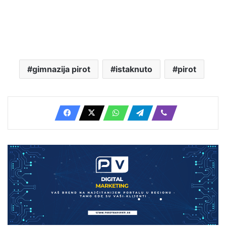
gimnazija pirot
istaknuto
pirot