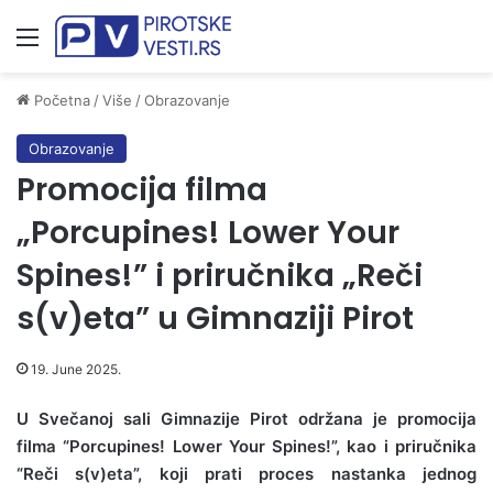
Meni
Početna
/
Više
/
Obrazovanje
Obrazovanje
Promocija filma
„Porcupines! Lower Your
Spines!” i priručnika „Reči
s(v)eta” u Gimnaziji Pirot
19. June 2025.
U Svečanoj sali Gimnazije Pirot održana je promocija
filma “Porcupines! Lower Your Spines!”, kao i priručnika
“Reči s(v)eta”, koji prati proces nastanka jednog