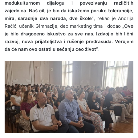
međukulturnom dijalogu i povezivanju različitih
zajednica. Naš cilj je bio da iskažemo poruke tolerancije,
mira, saradnje dva naroda, dve škole”
, rekao je Andrija
Račić, učenik Gimnazije, deo marketing tima i dodao
„Ovo
je bilo dragoceno iskustvo za sve nas. Izdvojio bih lični
razvoj, nova prijateljstva i rušenje predrasuda. Verujem
da će nam ovo ostati u sećanju ceo život”.