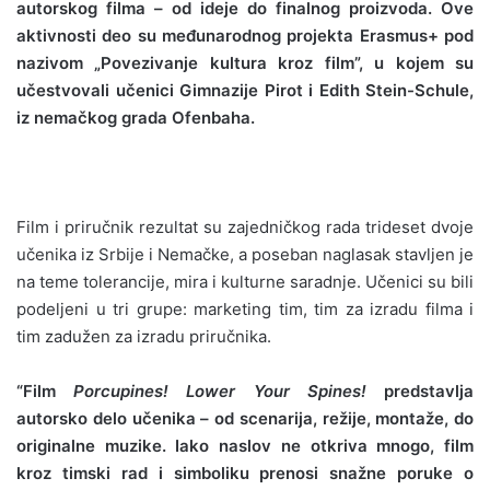
autorskog filma – od ideje do finalnog proizvoda. Ove
aktivnosti deo su međunarodnog projekta Erasmus+ pod
nazivom „Povezivanje kultura kroz film”, u kojem su
učestvovali učenici Gimnazije Pirot i Edith Stein-Schule,
iz nemačkog grada Ofenbaha.
Film i priručnik rezultat su zajedničkog rada trideset dvoje
učenika iz Srbije i Nemačke, a poseban naglasak stavljen je
na teme tolerancije, mira i kulturne saradnje. Učenici su bili
podeljeni u tri grupe: marketing tim, tim za izradu filma i
tim zadužen za izradu priručnika.
“Film
Porcupines! Lower Your Spines!
predstavlja
autorsko delo učenika – od scenarija, režije, montaže, do
originalne muzike. Iako naslov ne otkriva mnogo, film
kroz timski rad i simboliku prenosi snažne poruke o