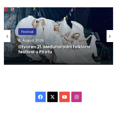
Festival
8. August 2026.
Otvoren 21. Međunarodni folklorni
festival u Pirotu
F
X
Y
I
a
o
n