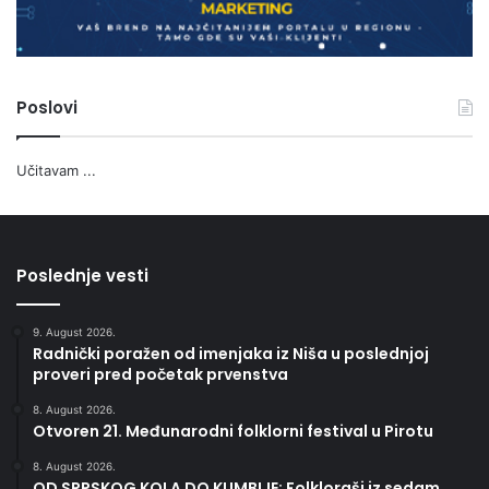
Poslovi
Učitavam ...
Poslednje vesti
9. August 2026.
Radnički poražen od imenjaka iz Niša u poslednjoj
proveri pred početak prvenstva
8. August 2026.
Otvoren 21. Međunarodni folklorni festival u Pirotu
8. August 2026.
OD SRPSKOG KOLA DO KUMBIJE: Folkloraši iz sedam