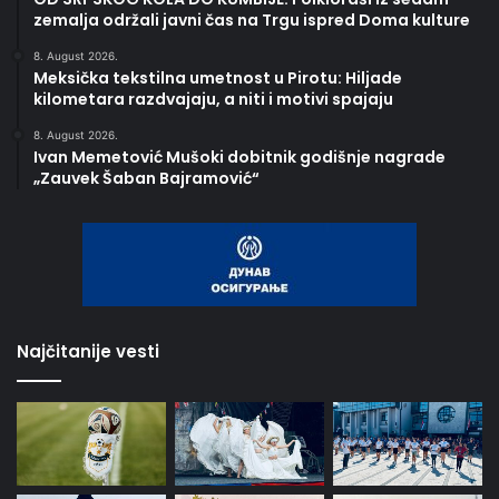
zemalja održali javni čas na Trgu ispred Doma kulture
8. August 2026.
Meksička tekstilna umetnost u Pirotu: Hiljade
kilometara razdvajaju, a niti i motivi spajaju
8. August 2026.
Ivan Memetović Mušoki dobitnik godišnje nagrade
„Zauvek Šaban Bajramović“
Najčitanije vesti