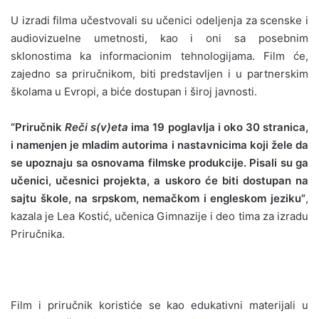
U izradi filma učestvovali su učenici odeljenja za scenske i
audiovizuelne umetnosti, kao i oni sa posebnim
sklonostima ka informacionim tehnologijama. Film će,
zajedno sa priručnikom, biti predstavljen i u partnerskim
školama u Evropi, a biće dostupan i široj javnosti.
“Priručnik
Reči s(v)eta
ima 19 poglavlja i oko 30 stranica,
i namenjen je mladim autorima i nastavnicima koji žele da
se upoznaju sa osnovama filmske produkcije. Pisali su ga
učenici, učesnici projekta, a uskoro će biti dostupan na
sajtu škole, na srpskom, nemačkom i engleskom jeziku”
,
kazala je Lea Kostić, učenica Gimnazije i deo tima za izradu
Priručnika.
Film i priručnik koristiće se kao edukativni materijali u