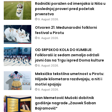
Radnički poražen od imenjaka iz Niša u
poslednjoj proveri pred početak
prvenstva
9. August 2026.
Otvoren 21. Međunarodni folklorni
festival u Pirotu
8. August 2026.
OD SRPSKOG KOLA DO KUMBIJE:
Folkloraši iz sedam zemalja održali
javni čas na Trgu ispred Doma kulture
8. August 2026.
Meksička tekstilna umetnost u Pirotu:
Hiljade kilometara razdvajaju, a niti i
motivi spajaju
8. August 2026.
Ivan Memetović Mušoki dobitnik
godišnje nagrade „Zauvek Šaban
Bajramović“