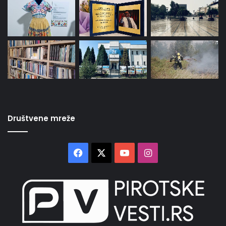
Društvene mreže
Facebook
X
YouTube
Instagram