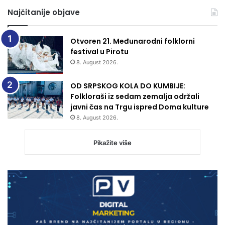
Najčitanije objave
Otvoren 21. Međunarodni folklorni
festival u Pirotu
8. August 2026.
OD SRPSKOG KOLA DO KUMBIJE:
Folkloraši iz sedam zemalja održali
javni čas na Trgu ispred Doma kulture
8. August 2026.
Pikažite više