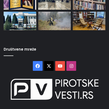
Društvene mreže
Facebook
X
YouTube
Instagram