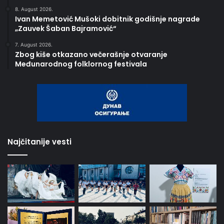
8. August 2026.
Ivan Memetović Mušoki dobitnik godišnje nagrade
„Zauvek Šaban Bajramović“
7. August 2026.
Zbog kiše otkazano večerašnje otvaranje
Međunarodnog folklornog festivala
Najčitanije vesti