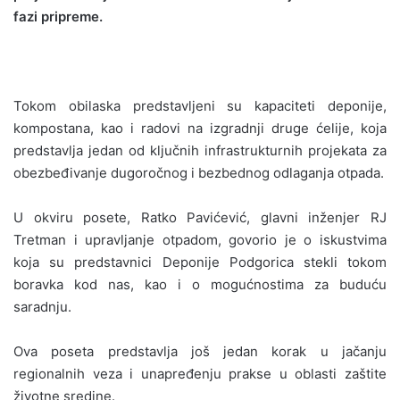
fazi pripreme.
Tokom obilaska predstavljeni su kapaciteti deponije,
kompostana, kao i radovi na izgradnji druge ćelije, koja
predstavlja jedan od ključnih infrastrukturnih projekata za
obezbeđivanje dugoročnog i bezbednog odlaganja otpada.
U okviru posete, Ratko Pavićević, glavni inženjer RJ
Tretman i upravljanje otpadom, govorio je o iskustvima
koja su predstavnici Deponije Podgorica stekli tokom
boravka kod nas, kao i o mogućnostima za buduću
saradnju.
Ova poseta predstavlja još jedan korak u jačanju
regionalnih veza i unapređenju prakse u oblasti zaštite
životne sredine.