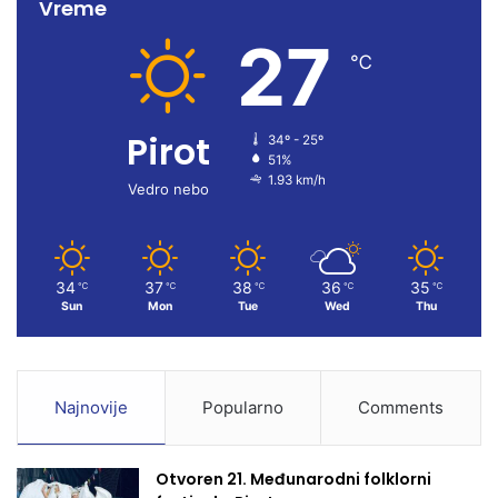
Vreme
e
T
t
27
b
u
a
℃
o
b
g
Pirot
34º - 25º
o
e
r
51%
1.93 km/h
k
a
Vedro nebo
m
34
37
38
36
35
℃
℃
℃
℃
℃
Sun
Mon
Tue
Wed
Thu
Najnovije
Popularno
Comments
Otvoren 21. Međunarodni folklorni