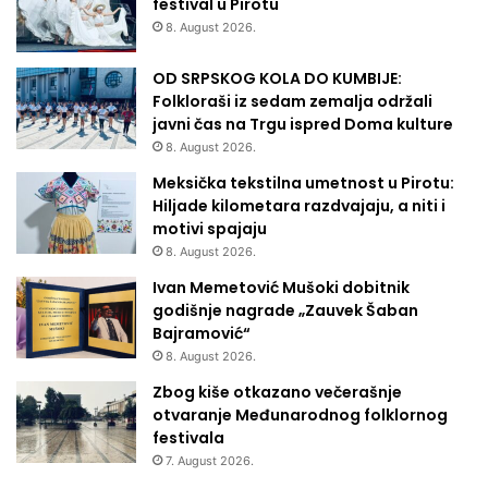
festival u Pirotu
8. August 2026.
OD SRPSKOG KOLA DO KUMBIJE:
Folkloraši iz sedam zemalja održali
javni čas na Trgu ispred Doma kulture
8. August 2026.
Meksička tekstilna umetnost u Pirotu:
Hiljade kilometara razdvajaju, a niti i
motivi spajaju
8. August 2026.
Ivan Memetović Mušoki dobitnik
godišnje nagrade „Zauvek Šaban
Bajramović“
8. August 2026.
Zbog kiše otkazano večerašnje
otvaranje Međunarodnog folklornog
festivala
7. August 2026.