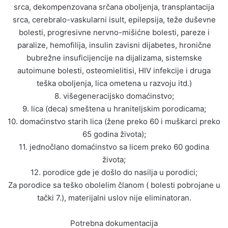
srca, dekompenzovana srčana oboljenja, transplantacija
srca, cerebralo-vaskularni isult, epilepsija, teže duševne
bolesti, progresivne nervno-mišićne bolesti, pareze i
paralize, hemofilija, insulin zavisni dijabetes, hronične
bubrežne insuficijencije na dijalizama, sistemske
autoimune bolesti, osteomielitisi, HIV infekcije i druga
teška oboljenja, lica ometena u razvoju itd.)
8. višegeneracijsko domaćinstvo;
9. lica (deca) smeštena u hraniteljskim porodicama;
10. domaćinstvo starih lica (žene preko 60 i muškarci preko
65 godina života);
11. jednočlano domaćinstvo sa licem preko 60 godina
života;
12. porodice gde je došlo do nasilja u porodici;
Za porodice sa teško obolelim članom ( bolesti pobrojane u
tački 7.), materijalni uslov nije eliminatoran.
Potrebna dokumentacija