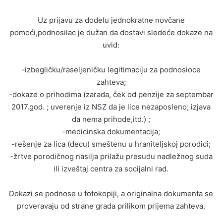
Uz prijavu za dodelu jednokratne novčane
pomoći,podnosilac je dužan da dostavi sledeće dokaze na
uvid:
-izbegličku/raseljeničku legitimaciju za podnosioce
zahteva;
-dokaze o prihodima (zarada, ček od penzije za septembar
2017.god. ; uverenje iz NSZ da je lice nezaposleno; izjava
da nema prihode,itd.) ;
-medicinska dokumentacija;
-rešenje za lica (decu) smeštenu u hraniteljskoj porodici;
-žrtve porodičnog nasilja prilažu presudu nadležnog suda
ili izveštaj centra za socijalni rad.
Dokazi se podnose u fotokopiji, a originalna dokumenta se
proveravaju od strane grada prilikom prijema zahteva.