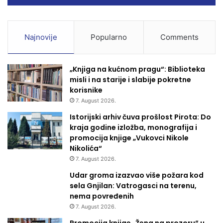
Najnovije
Popularno
Comments
„Knjiga na kućnom pragu“: Biblioteka
misli i na starije i slabije pokretne
korisnike
7. August 2026.
Istorijski arhiv čuva prošlost Pirota: Do
kraja godine izložba, monografija i
promocija knjige „Vukovci Nikole
Nikolića“
7. August 2026.
Udar groma izazvao više požara kod
sela Gnjilan: Vatrogasci na terenu,
nema povređenih
7. August 2026.
Promocija knjige „Žena na prozoru“ u