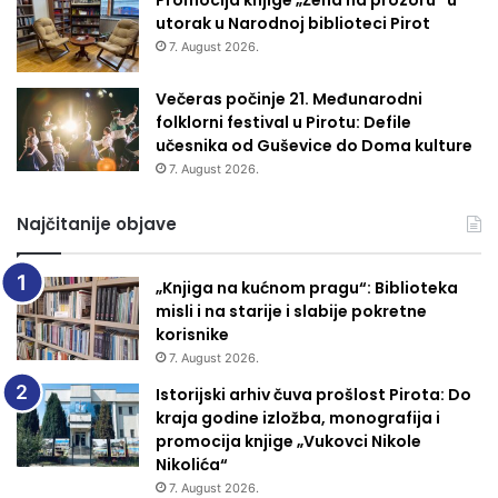
utorak u Narodnoj biblioteci Pirot
7. August 2026.
Večeras počinje 21. Međunarodni
folklorni festival u Pirotu: Defile
učesnika od Guševice do Doma kulture
7. August 2026.
Najčitanije objave
„Knjiga na kućnom pragu“: Biblioteka
misli i na starije i slabije pokretne
korisnike
7. August 2026.
Istorijski arhiv čuva prošlost Pirota: Do
kraja godine izložba, monografija i
promocija knjige „Vukovci Nikole
Nikolića“
7. August 2026.