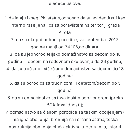
sledeće uslove:
1. da imaju izbeglički status,odnosno da su evidentirani kao
interno raseljena lica,sa boravištem na teritoriji grada
Pirota;
2. da su ukupni prihodi porodice, za septembar 2017.
godine manji od 24.106,oo dinara.
3. da su jednoroditeljsko domaćinstvo sa decom do 18
godina ili decom na redovnom školovanju do 26 godina;
4. da su tročlano i višečlano domaćinstvo sa decom do 18
godina;
5. da su porodica sa trudnicom ili detetom/decom do 5
godina;
6. da su domaćinstvo sa invalidskim penzionerom (preko
50% invalidnosti);
7. domaćinstvo sa članom porodice sa teškim oboljenjem (
maligna oboljenja, bronhijalna i srčana astma, teška
opstrukcija oboljenja pluća, aktivna tuberkuloza, infarkt