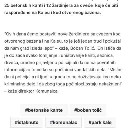
25 betonskih kanti i 12 žardinjera za cveće koje će biti
raspoređene na Kaleu i kod otvorenog bazena.
“Ovih dana ćemo postaviti nove žardinjere sa cvećem kod
otvorenog bazena i na Kaleu, to je još jedan trud i pokušaj
da nam grad izleda lepo” – kaže, Boban Tolić. On ističe da
je do sada svako lomljenje i uništavanje kanti, sadnica,
drveća, uredno prijavljeno policiji ali da nema povratnih
informacija o tome ko su počinioci vandalskih dela. “Mislim
da ni policija a ni ljudi u gradu to ne doživljavaju kao neko
kriminalno delo i da zbog toga počinioci ostaju nekažnjeni”
– kaže direktor Komunalca.
betonske kante
boban tolić
istaknuto
komunalac
park kale