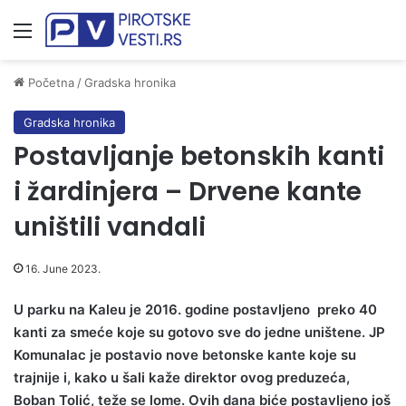
Meni
Početna
/
Gradska hronika
Gradska hronika
Postavljanje betonskih kanti
i žardinjera – Drvene kante
uništili vandali
16. June 2023.
U parku na Kaleu je 2016. godine postavljeno preko 40
kanti za smeće koje su gotovo sve do jedne uništene. JP
Komunalac je postavio nove betonske kante koje su
trajnije i, kako u šali kaže direktor ovog preduzeća,
Boban Tolić, teže se lome. Ovih dana biće postavljeno još