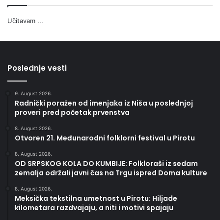
Učitavam ...
Poslednje vesti
9. August 2026.
Radnički poražen od imenjaka iz Niša u poslednjoj
proveri pred početak prvenstva
8. August 2026.
Otvoren 21. Međunarodni folklorni festival u Pirotu
8. August 2026.
OD SRPSKOG KOLA DO KUMBIJE: Folkloraši iz sedam
zemalja održali javni čas na Trgu ispred Doma kulture
8. August 2026.
Meksička tekstilna umetnost u Pirotu: Hiljade
kilometara razdvajaju, a niti i motivi spajaju