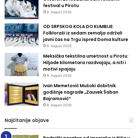
festival u Pirotu
8. August 2026.
OD SRPSKOG KOLA DO KUMBIJE:
Folkloraši iz sedam zemalja održali
javni čas na Trgu ispred Doma kulture
8. August 2026.
Meksička tekstilna umetnost u Pirotu:
Hiljade kilometara razdvajaju, a niti i
motivi spajaju
8. August 2026.
Ivan Memetović Mušoki dobitnik
godišnje nagrade „Zauvek Šaban
Bajramović“
8. August 2026.
Najčitanije objave
Radnički poražen od imenjaka iz Niša u