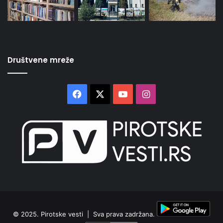
Društvene mreže
Facebook
X
YouTube
Instagram
© 2025.
Pirotske vesti
| Sva prava zadržana.