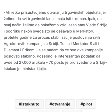
-Mi retko prisustvujemo otvaranju trgovinskih objekata jer
želimo da svi trgovinski lanci imaju isti tretman. Ipak, na
ovaj način želimo da pokažemo vrlo jasan stav Vlade Srbije
i podršku nakon svega što se dešavalo u Merkatoru
protekle godine za proces stabilizacije poslovanja svih
Agrokorovih kompanija u Srbiji. Tu su i Merkator S ali i
Dijamant i Frikom. Ja se nadam da će sve ove kompanije
poslovati stabilno. Posebno je interesantan podatak da
ovde od 27.000 artikala – 70 posto je proizvedeno u Srbiji-
istakao je ministar Ljajić.
istaknuto
otvaranje
pirot