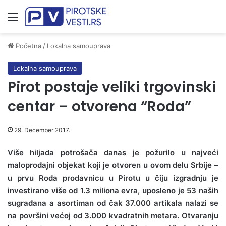
Meni
Početna
/
Lokalna samouprava
Lokalna samouprava
Pirot postaje veliki trgovinski
centar – otvorena “Roda”
29. December 2017.
Više hiljada potrošača danas je požurilo u najveći
maloprodajni objekat koji je otvoren u ovom delu Srbije –
u prvu Roda prodavnicu u Pirotu u čiju izgradnju je
investirano više od 1.3 miliona evra, uposleno je 53 naših
sugrađana a asortiman od čak 37.000 artikala nalazi se
na površini većoj od 3.000 kvadratnih metara. Otvaranju