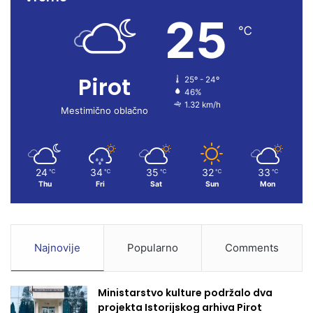
25
b
u
a
℃
o
b
g
Pirot
25º - 24º
o
e
r
46%
1.32 km/h
k
a
Mestimično oblačno
m
24
34
35
32
33
℃
℃
℃
℃
℃
Thu
Fri
Sat
Sun
Mon
Najnovije
Popularno
Comments
Ministarstvo kulture podržalo dva
projekta Istorijskog arhiva Pirot