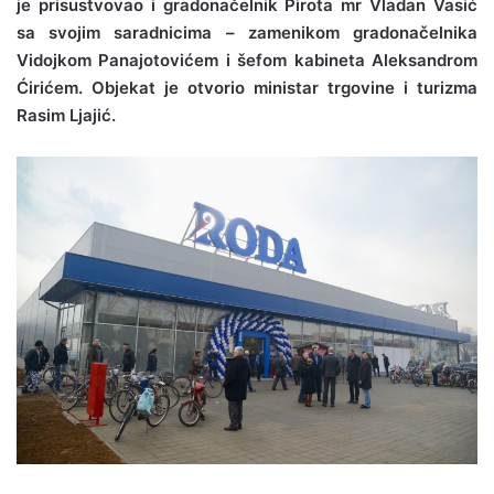
je prisustvovao i gradonačelnik Pirota mr Vladan Vasić
sa svojim saradnicima – zamenikom gradonačelnika
Vidojkom Panajotovićem i šefom kabineta Aleksandrom
Ćirićem. Objekat je otvorio ministar trgovine i turizma
Rasim Ljajić.