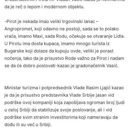
da je reč o lepom i modernom objektu.
-Pirot je nekada imao veliki trgovinski lanac –
Angropromet, koji odavno ne postoji, sada se to polako
vraća, imamo Maxi, sada Rodu, očekuje se otvaranje Lidla.
U Pirotu ima dosta kupaca, imamo mnogo turista iz
Bugarske koji dolaze da kupuju ovde, veliki je porast
noćenja, tako da je prisustvo Rode važno za Pirot i nadam
se da će dobro poslovati-kazao je gradonačelnik Vasić.
Ministar turizma i potpredsednik Vlade Rasim Ljajić kazao
je da je prisustvo predstavnika Vlade Srbije jasan vid
podrške ovoj kompaniji koja zapošljava ogroman broj ljudi
u celoj Srbiji da stabilizuje svoje poslovanje, ali i vid
podrške svim stranim investitorima koji nameravaju da
dođu ili su već u Srbiji.