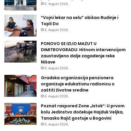
6. August 2026.
“Vojni lekar na selu” obišao Rudinje i
Topli Do
6. August 2026.
PONOVO SE IZLIO MAZUT U
DIMITROVGRADU: Hitnom intervencijom
zaustavljeno dalje zagađenje reke
Nišave
6. August 2026.
Gradska organizacija penzionera
organizuje edukativnu radionicu o
zaštiti životne sredine
6. August 2026.
Poznat raspored Zone „Istok“: U prvom
kolu Jedinstvo dočekuje Hajduk Veljka,
Tanasko Rajić gostuje u Bogovini
6. August 2026.