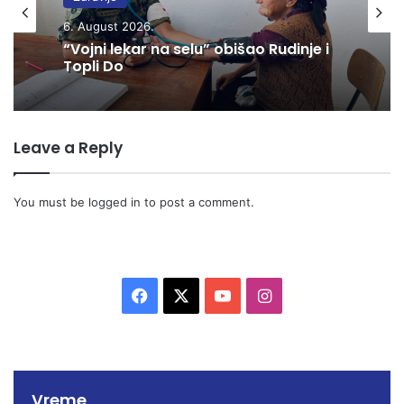
6. August 2026.
“Vojni lekar na selu” obišao Rudinje i
Topli Do
Leave a Reply
You must be
logged in
to post a comment.
F
X
Y
I
a
o
n
c
u
s
Vreme
e
T
t