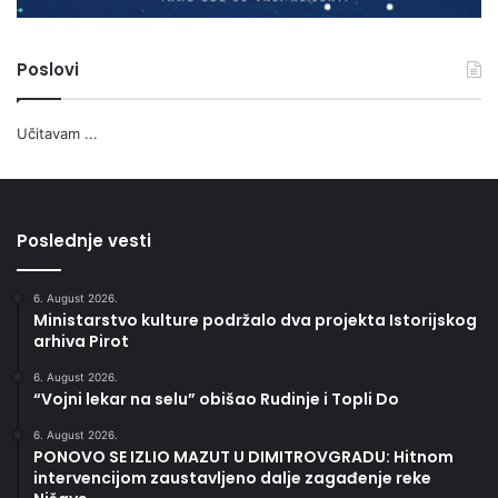
Poslovi
Učitavam ...
Poslednje vesti
6. August 2026.
Ministarstvo kulture podržalo dva projekta Istorijskog
arhiva Pirot
6. August 2026.
“Vojni lekar na selu” obišao Rudinje i Topli Do
6. August 2026.
PONOVO SE IZLIO MAZUT U DIMITROVGRADU: Hitnom
intervencijom zaustavljeno dalje zagađenje reke