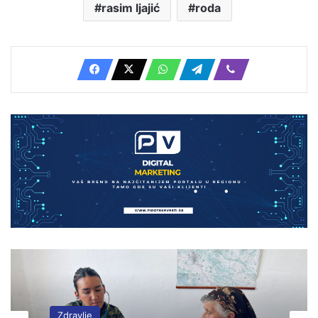
rasim ljajić
roda
Zdravlje