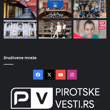
Društvene mreže
Facebook
X
YouTube
Instagram