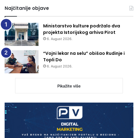
Najčitanije objave
Ministarstvo kulture podržalo dva
projekta Istorijskog arhiva Pirot
6. August 2026.
“Vojni lekar na selu” obišao Rudinje i
Topli Do
6. August 2026.
Pikažite više