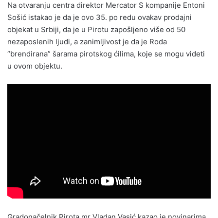
Na otvaranju centra direktor Mercator S kompanije Entoni
Sošić istakao je da je ovo 35. po redu ovakav prodajni
objekat u Srbiji, da je u Pirotu zapošljeno više od 50
nezaposlenih ljudi, a zanimljivost je da je Roda
“brendirana” šarama pirotskog ćilima, koje se mogu videti
u ovom objektu.
Gradonačelnik Pirota mr Vladan Vasić kazao je novinarima