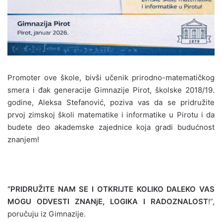
Promoter ove škole, bivši učenik prirodno-matematičkog
smera i đak generacije Gimnazije Pirot, školske 2018/19.
godine, Aleksa Stefanović, poziva vas da se pridružite
prvoj zimskoj školi matematike i informatike u Pirotu i da
budete deo akademske zajednice koja gradi budućnost
znanjem!
“PRIDRUŽITE NAM SE I OTKRIJTE KOLIKO DALEKO VAS
MOGU ODVESTI ZNANjE, LOGIKA I RADOZNALOST
!”,
poručuju iz Gimnazije.