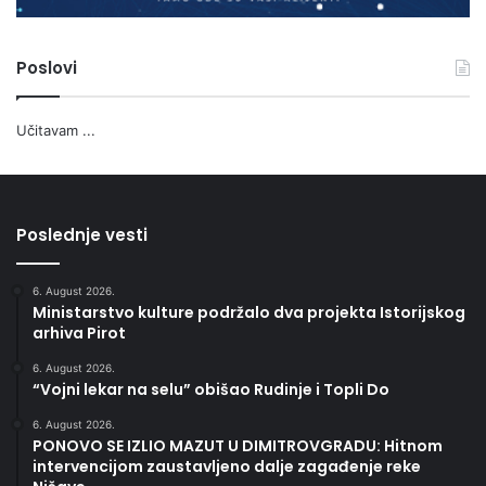
Poslovi
Učitavam ...
Poslednje vesti
6. August 2026.
Ministarstvo kulture podržalo dva projekta Istorijskog
arhiva Pirot
6. August 2026.
“Vojni lekar na selu” obišao Rudinje i Topli Do
6. August 2026.
PONOVO SE IZLIO MAZUT U DIMITROVGRADU: Hitnom
intervencijom zaustavljeno dalje zagađenje reke