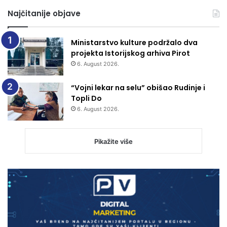
Najčitanije objave
Ministarstvo kulture podržalo dva
projekta Istorijskog arhiva Pirot
6. August 2026.
“Vojni lekar na selu” obišao Rudinje i
Topli Do
6. August 2026.
Pikažite više