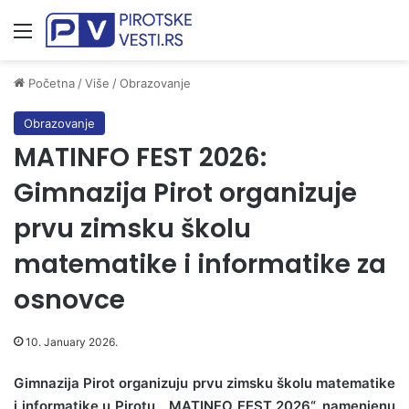
Meni
Početna
/
Više
/
Obrazovanje
Obrazovanje
MATINFO FEST 2026:
Gimnazija Pirot organizuje
prvu zimsku školu
matematike i informatike za
osnovce
10. January 2026.
Gimnazija Pirot organizuju prvu zimsku školu matematike
i informatike u Pirotu, „MATINFO FEST 2026“, namenjenu