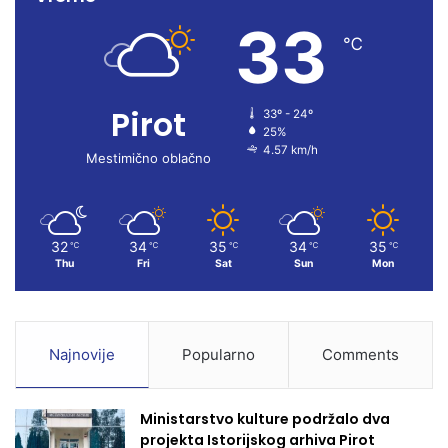
33
b
u
a
℃
o
b
g
Pirot
33º - 24º
o
e
r
25%
4.57 km/h
k
a
Mestimično oblačno
m
32
34
35
34
35
℃
℃
℃
℃
℃
Thu
Fri
Sat
Sun
Mon
Najnovije
Popularno
Comments
Ministarstvo kulture podržalo dva
projekta Istorijskog arhiva Pirot