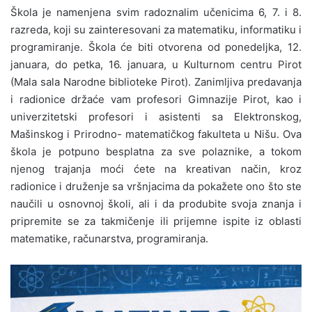
Škola je namenjena svim radoznalim učenicima 6, 7. i 8.
razreda, koji su zainteresovani za matematiku, informatiku i
programiranje. Škola će biti otvorena od ponedeljka, 12.
januara, do petka, 16. januara, u Kulturnom centru Pirot
(Mala sala Narodne biblioteke Pirot). Zanimljiva predavanja
i radionice držaće vam profesori Gimnazije Pirot, kao i
univerzitetski profesori i asistenti sa Elektronskog,
Mašinskog i Prirodno- matematičkog fakulteta u Nišu. Ova
škola je potpuno besplatna za sve polaznike, a tokom
njenog trajanja moći ćete na kreativan način, kroz
radionice i druženje sa vršnjacima da pokažete ono što ste
naučili u osnovnoj školi, ali i da produbite svoja znanja i
pripremite se za takmičenje ili prijemne ispite iz oblasti
matematike, računarstva, programiranja.