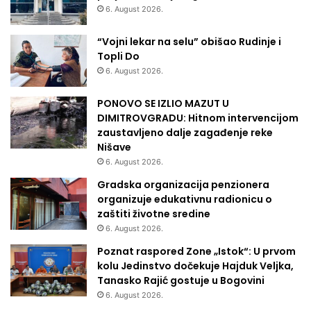
6. August 2026.
“Vojni lekar na selu” obišao Rudinje i
Topli Do
6. August 2026.
PONOVO SE IZLIO MAZUT U
DIMITROVGRADU: Hitnom intervencijom
zaustavljeno dalje zagađenje reke
Nišave
6. August 2026.
Gradska organizacija penzionera
organizuje edukativnu radionicu o
zaštiti životne sredine
6. August 2026.
Poznat raspored Zone „Istok“: U prvom
kolu Jedinstvo dočekuje Hajduk Veljka,
Tanasko Rajić gostuje u Bogovini
6. August 2026.