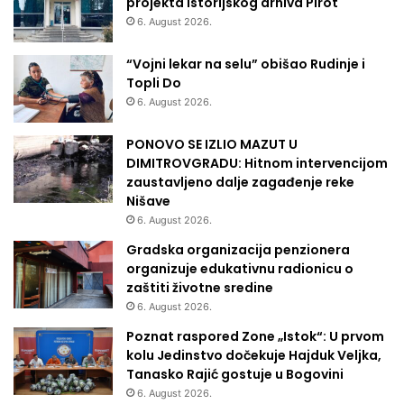
projekta Istorijskog arhiva Pirot
6. August 2026.
“Vojni lekar na selu” obišao Rudinje i
Topli Do
6. August 2026.
PONOVO SE IZLIO MAZUT U
DIMITROVGRADU: Hitnom intervencijom
zaustavljeno dalje zagađenje reke
Nišave
6. August 2026.
Gradska organizacija penzionera
organizuje edukativnu radionicu o
zaštiti životne sredine
6. August 2026.
Poznat raspored Zone „Istok“: U prvom
kolu Jedinstvo dočekuje Hajduk Veljka,
Tanasko Rajić gostuje u Bogovini
6. August 2026.