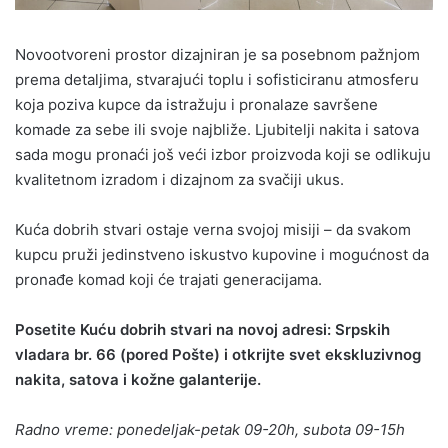
Novootvoreni prostor dizajniran je sa posebnom pažnjom
prema detaljima, stvarajući toplu i sofisticiranu atmosferu
koja poziva kupce da istražuju i pronalaze savršene
komade za sebe ili svoje najbliže. Ljubitelji nakita i satova
sada mogu pronaći još veći izbor proizvoda koji se odlikuju
kvalitetnom izradom i dizajnom za svačiji ukus.
Kuća dobrih stvari ostaje verna svojoj misiji – da svakom
kupcu pruži jedinstveno iskustvo kupovine i mogućnost da
pronađe komad koji će trajati generacijama.
Posetite Kuću dobrih stvari na novoj adresi: Srpskih
vladara br. 66 (pored Pošte) i otkrijte svet ekskluzivnog
nakita, satova i kožne galanterije.
Radno vreme: ponedeljak-petak 09-20h, subota 09-15h