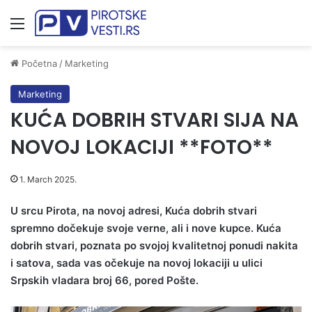
Meni
Početna
/
Marketing
Marketing
KUĆA DOBRIH STVARI SIJA NA
NOVOJ LOKACIJI **FOTO**
1. March 2025.
U srcu Pirota, na novoj adresi, Kuća dobrih stvari
spremno dočekuje svoje verne, ali i nove kupce. Kuća
dobrih stvari, poznata po svojoj kvalitetnoj ponudi nakita
i satova, sada vas očekuje na novoj lokaciji u ulici
Srpskih vladara broj 66, pored Pošte.