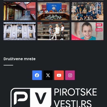
Društvene mreže
Facebook
X
YouTube
Instagram