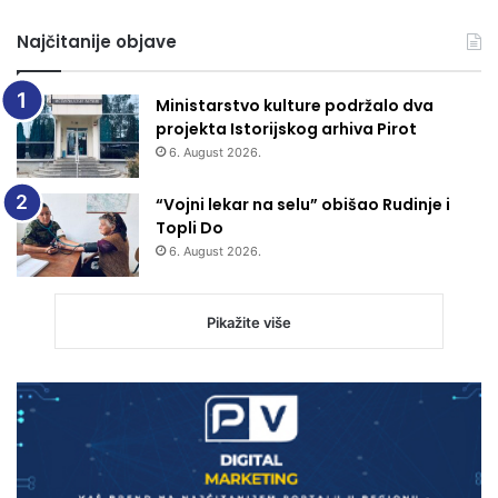
Najčitanije objave
Ministarstvo kulture podržalo dva
projekta Istorijskog arhiva Pirot
6. August 2026.
“Vojni lekar na selu” obišao Rudinje i
Topli Do
6. August 2026.
Pikažite više