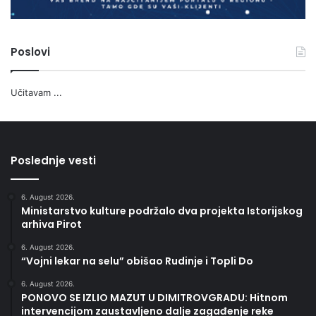
Poslovi
Učitavam ...
Poslednje vesti
6. August 2026.
Ministarstvo kulture podržalo dva projekta Istorijskog
arhiva Pirot
6. August 2026.
“Vojni lekar na selu” obišao Rudinje i Topli Do
6. August 2026.
PONOVO SE IZLIO MAZUT U DIMITROVGRADU: Hitnom
intervencijom zaustavljeno dalje zagađenje reke