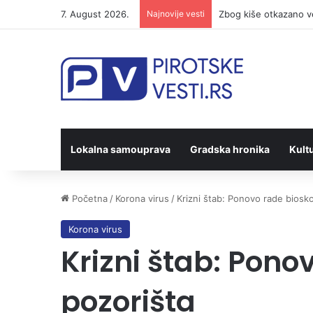
7. August 2026.
Najnovije vesti
„Knjiga na kućnom prag
Lokalna samouprava
Gradska hronika
Kult
Početna
/
Korona virus
/
Krizni štab: Ponovo rade biosko
Korona virus
Krizni štab: Pono
pozorišta