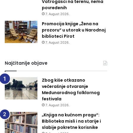
Vatrogasci na terenu, nema
povređenih
7. August 2026.
Promocija knjige „Žena na
prozoru“ u utorak u Narodnoj
biblioteci Pirot
7. August 2026.
Najčitanije objave
Zbog kiše otkazano
večerašnje otvaranje
Međunarodnog folklornog
festivala
7. August 2026.
„Knjiga na kućnom pragu“:
Biblioteka misli i na starije i
slabije pokretne korisnike