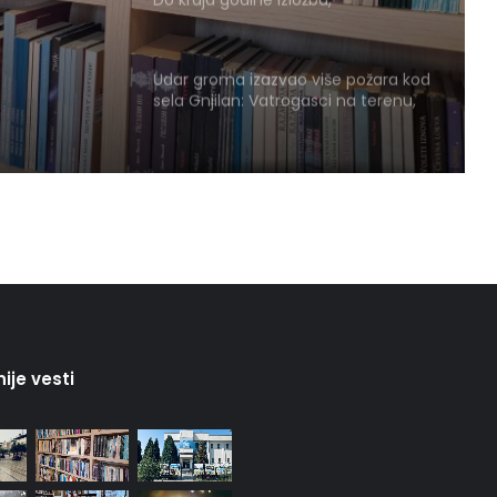
snike
monografija i promocija knjige
„Vukovci Nikole Nikolića“
Udar groma izazvao više požara kod
sela Gnjilan: Vatrogasci na terenu,
nema povređenih
Promocija knjige „Žena na prozoru“
u utorak u Narodnoj biblioteci Pirot
Zbog kiše otkazano večerašnje
otvaranje Međunarodnog
folklornog festivala
ije vesti
„Knjiga na kućnom pragu“:
Biblioteka misli i na starije i slabije
pokretne korisnike
Istorijski arhiv čuva prošlost Pirota: