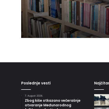
slabije pokretne kori
Poslednje vesti
Najčitan
7. August 2026.
Zbog kiše otkazano večerašnje
otvaranje Međunarodnog