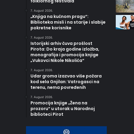
folklornog festivala
7. August 2026.
„Knjiga na kućnom pragu“:
Biblioteka misli i na starije i slabije
pokretne korisnike
7. August 2026.
Istorijski arhiv čuva prošlost
Pirota: Do kraja godine izložba,
monografija i promocija knjige
„Vukovci Nikole Nikolića“
7. August 2026.
Udar groma izazvao više požara
kod sela Gnjilan: Vatrogasci na
terenu, nema povređenih
7. August 2026.
Promocija knjige „Žena na
prozoru“ u utorak u Narodnoj
biblioteci Pirot