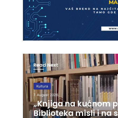
Read Next
Kultura
7. August 2026.
„Knjiga na kućnom p
Biblioteka misli i na s