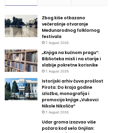
Zbog kiše otkazano
večerašnje otvaranje
Međunarodnog folklornog
festivala
7. August 2026.
„Knjiga na kućnom pragu“:
Biblioteka misli i na starije i
slabije pokretne korisnike
7. August 2026.
Istorijski arhiv čuva prošlost
Pirota: Do kraja godine
izložba, monografija i
promocija knjige „Vukovci
Nikole Nikolića“
7. August 2026.
Udar groma izazvao više
požara kod sela Gnjilan: