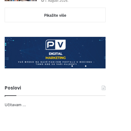
7. August 2026.
Pikažite više
Poslovi
Učitavam ...