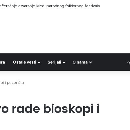
u“: Biblioteka misli i na starije i slabije pokretne korisnike
ura
Ostale vesti
Serijali
O nama
pi i pozorišta
vo rade bioskopi i