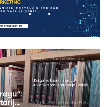
monografija i promocija knjige
„Vukovci Nikole Nikolića“
Udar groma izazvao više požara kod
sela Gnjilan: Vatrogasci na terenu,
nema povređenih
Promocija knjige „Žena na prozoru“
u utorak u Narodnoj biblioteci Pirot
Zbog kiše otkazano večerašnje
otvaranje Međunarodnog
folklornog festivala
„Knjiga na kućnom pragu“:
Biblioteka misli i na starije i slabije
pokretne korisnike
ragu“:
tarije i
Istorijski arhiv čuva prošlost Pirota:
Do kraja godine izložba,