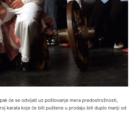
ipak će se odvijati uz poštovanje mera predostrožnosti,
j karata koje će biti puštene u prodaju biti duplo manji od