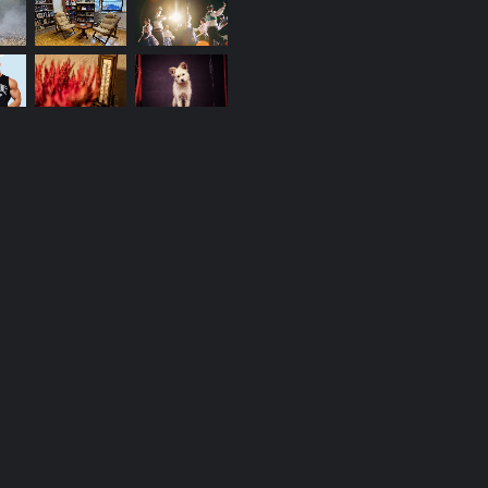
Do kraja godine izložba,
monografija i promocija knjige
„Vukovci Nikole Nikolića“
Udar groma izazvao više požara kod
sela Gnjilan: Vatrogasci na terenu,
nema povređenih
Promocija knjige „Žena na prozoru“
u utorak u Narodnoj biblioteci Pirot