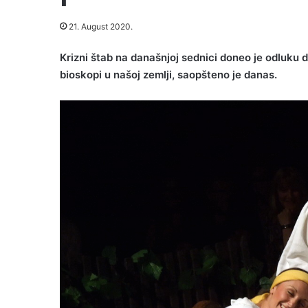
21. August 2020.
Krizni štab na današnjoj sednici doneo je odluku
bioskopi u našoj zemlji, saopšteno je danas.