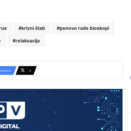
rus
krizni štab
ponovo rade bioskopi
e
relaksacija
Zbog kiše otkazano večerašnje
acebook
X
otvaranje Međunarodnog
folklornog festivala
„Knjiga na kućnom pragu“:
Biblioteka misli i na starije i slabije
pokretne korisnike
Istorijski arhiv čuva prošlost Pirota:
Do kraja godine izložba,