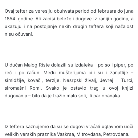
Ovaj tefter za veresiju obuhvata period od februara do juna
1854. godine. Ali zapisi beleže i dugove iz ranijih godina, a
ukazuju i na postojanje nekih drugih teftera koji nažalost
nisu očuvani.
U dućan Malog Riste dolazili su izdaleka – po so i piper, po
reč i po račun. Među mušterijama bili su i zanatlije –
simidžije, kovači, terzije. Nesrpski živalj, Jevreji i Turci,
siromašni Romi. Svako je ostavio trag u ovoj knjizi
dugovanja – bilo da je tražio malo soli, ili par opanaka.
Iz teftera saznajemo da su se dugovi vraćali uglavnom uoči
velikih verskih praznika Vaskrsa, Mitrovdana, Petrovdana.