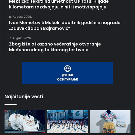
Meksička tekstilna umetnost u Pirotu: Hiljade
kilometara razdvajaju, a niti i motivi spajaju
8. August 2026.
Ivan Memetović Mušoki dobitnik godišnje nagrade
„Zauvek Šaban Bajramović“
7. August 2026.
Zbog kiše otkazano večerašnje otvaranje
Međunarodnog folklornog festivala
Najčitanije vesti