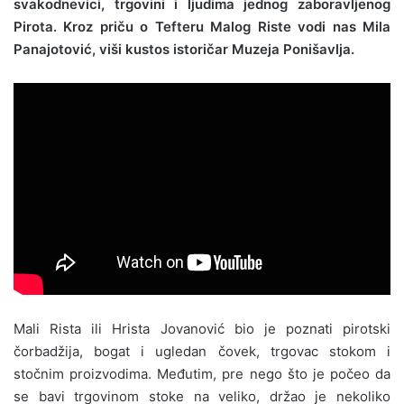
svakodnevici, trgovini i ljudima jednog zaboravljenog
Pirota.
Kroz priču o Tefteru Malog Riste vodi nas Mila
Panajotović, viši kustos istoričar Muzeja Ponišavlja.
Mali Rista ili Hrista Jovanović bio je poznati pirotski
čorbadžija, bogat i ugledan čovek, trgovac stokom i
stočnim proizvodima. Međutim, pre nego što je počeo da
se bavi trgovinom stoke na veliko, držao je nekoliko