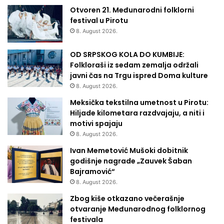
Otvoren 21. Međunarodni folklorni
festival u Pirotu
8. August 2026.
OD SRPSKOG KOLA DO KUMBIJE:
Folkloraši iz sedam zemalja održali
javni čas na Trgu ispred Doma kulture
8. August 2026.
Meksička tekstilna umetnost u Pirotu:
Hiljade kilometara razdvajaju, a niti i
motivi spajaju
8. August 2026.
Ivan Memetović Mušoki dobitnik
godišnje nagrade „Zauvek Šaban
Bajramović“
8. August 2026.
Zbog kiše otkazano večerašnje
otvaranje Međunarodnog folklornog
festivala