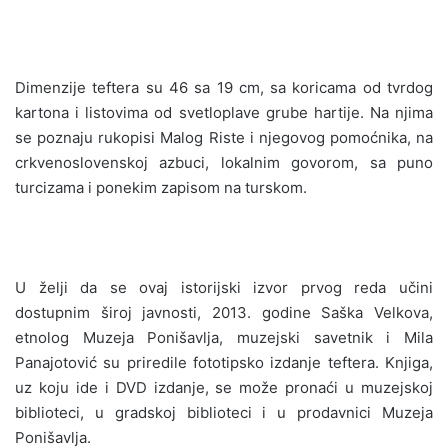
Dimenzije teftera su 46 sa 19 cm, sa koricama od tvrdog
kartona i listovima od svetloplave grube hartije. Na njima
se poznaju rukopisi Malog Riste i njegovog pomoćnika, na
crkvenoslovenskoj azbuci, lokalnim govorom, sa puno
turcizama i ponekim zapisom na turskom.
U želji da se ovaj istorijski izvor prvog reda učini
dostupnim široj javnosti, 2013. godine Saška Velkova,
etnolog Muzeja Ponišavlja, muzejski savetnik i Mila
Panajotović su priredile fototipsko izdanje teftera. Knjiga,
uz koju ide i DVD izdanje, se može pronaći u muzejskoj
biblioteci, u gradskoj biblioteci i u prodavnici Muzeja
Ponišavlja.