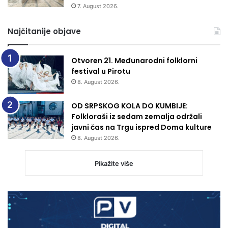
7. August 2026.
Najčitanije objave
Otvoren 21. Međunarodni folklorni
festival u Pirotu
8. August 2026.
OD SRPSKOG KOLA DO KUMBIJE:
Folkloraši iz sedam zemalja održali
javni čas na Trgu ispred Doma kulture
8. August 2026.
Pikažite više