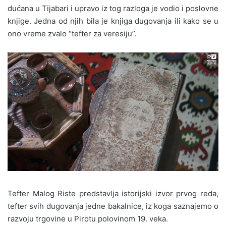
dućana u Tijabari i upravo iz tog razloga je vodio i poslovne
knjige. Jedna od njih bila je knjiga dugovanja ili kako se u
ono vreme zvalo “tefter za veresiju”.
Tefter Malog Riste predstavlja istorijski izvor prvog reda,
tefter svih dugovanja jedne bakalnice, iz koga saznajemo o
razvoju trgovine u Pirotu polovinom 19. veka.