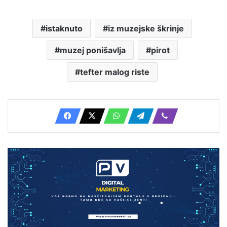
istaknuto
iz muzejske škrinje
muzej ponišavlja
pirot
tefter malog riste