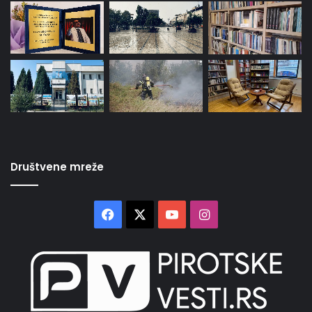
Društvene mreže
Facebook
X
YouTube
Instagram