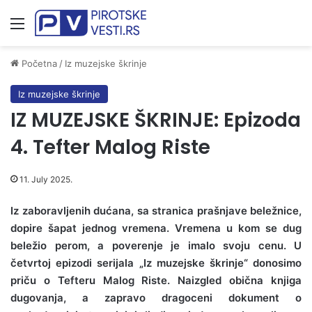
Meni
Početna
/
Iz muzejske škrinje
Iz muzejske škrinje
IZ MUZEJSKE ŠKRINJE: Epizoda
4. Tefter Malog Riste
11. July 2025.
Iz zaboravljenih dućana, sa stranica prašnjave beležnice,
dopire šapat jednog vremena. Vremena u kom se dug
beležio perom, a poverenje je imalo svoju cenu. U
četvrtoj epizodi serijala „Iz muzejske škrinje“ donosimo
priču o Tefteru Malog Riste. Naizgled obična knjiga
dugovanja, a zapravo dragoceni dokument o