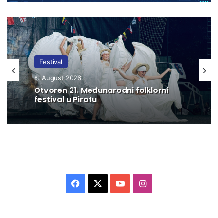
Festival
8. August 2026.
Otvoren 21. Međunarodni folklorni
festival u Pirotu
F
X
Y
I
a
o
n