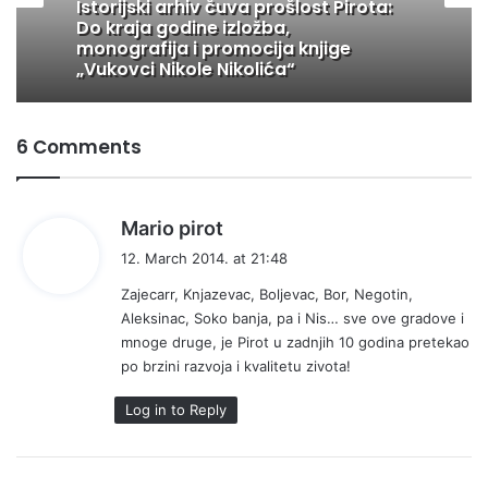
Istorijski arhiv čuva prošlost Pirota:
Do kraja godine izložba,
monografija i promocija knjige
„Vukovci Nikole Nikolića“
6 Comments
s
Mario pirot
a
12. March 2014. at 21:48
y
Zajecarr, Knjazevac, Boljevac, Bor, Negotin,
s
Aleksinac, Soko banja, pa i Nis… sve ove gradove i
:
mnoge druge, je Pirot u zadnjih 10 godina pretekao
po brzini razvoja i kvalitetu zivota!
Log in to Reply