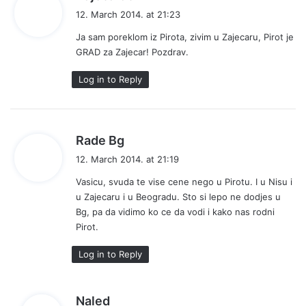
a
12. March 2014. at 21:23
y
Ja sam poreklom iz Pirota, zivim u Zajecaru, Pirot je
s
GRAD za Zajecar! Pozdrav.
:
Log in to Reply
s
Rade Bg
a
12. March 2014. at 21:19
y
Vasicu, svuda te vise cene nego u Pirotu. I u Nisu i
s
u Zajecaru i u Beogradu. Sto si lepo ne dodjes u
:
Bg, pa da vidimo ko ce da vodi i kako nas rodni
Pirot.
Log in to Reply
s
Naled