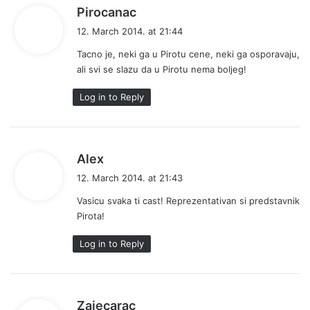
s
Pirocanac
a
12. March 2014. at 21:44
y
Tacno je, neki ga u Pirotu cene, neki ga osporavaju,
s
ali svi se slazu da u Pirotu nema boljeg!
:
Log in to Reply
s
Alex
a
12. March 2014. at 21:43
y
Vasicu svaka ti cast! Reprezentativan si predstavnik
s
Pirota!
:
Log in to Reply
s
Zajecarac