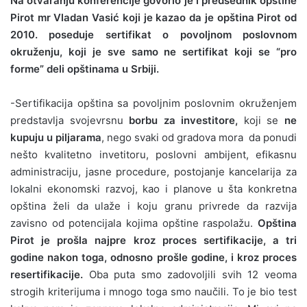
Na otvaranju konferencije govorio je i predsednik opštine
Pirot mr Vladan Vasić koji je kazao da je opština Pirot od
2010. poseduje sertifikat o povoljnom poslovnom
okruženju, koji je sve samo ne sertifikat koji se “pro
forme” deli opštinama u Srbiji.
-Sertifikacija opština sa povoljnim poslovnim okruženjem
predstavlja svojevrsnu
borbu za investitore,
koji se
ne
kupuju u piljarama
, nego svaki od gradova mora da ponudi
nešto kvalitetno invetitoru, poslovni ambijent, efikasnu
administraciju, jasne procedure, postojanje kancelarija za
lokalni ekonomski razvoj, kao i planove u šta konkretna
opština želi da ulaže i koju granu privrede da razvija
zavisno od potencijala kojima opštine raspolažu.
Opština
Pirot je prošla najpre kroz proces sertifikacije, a tri
godine nakon toga, odnosno prošle godine, i kroz proces
resertifikacije.
Oba puta smo zadovoljili svih 12 veoma
strogih kriterijuma i mnogo toga smo naučili. To je bio test