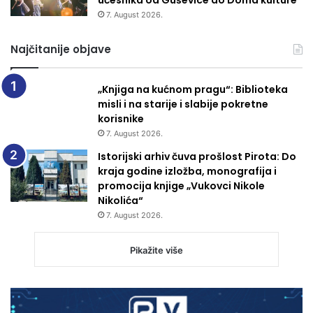
učesnika od Guševice do Doma kulture
7. August 2026.
Najčitanije objave
„Knjiga na kućnom pragu“: Biblioteka
misli i na starije i slabije pokretne
korisnike
7. August 2026.
Istorijski arhiv čuva prošlost Pirota: Do
kraja godine izložba, monografija i
promocija knjige „Vukovci Nikole
Nikolića“
7. August 2026.
Pikažite više