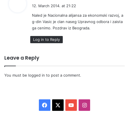
a
12. March 2014. at 21:22
y
Naled je Nacionalna alijansa za ekonomski razvoj, a
s
g-din Vasic je clan naseg Upravnog odbora i zaista
:
ga cenimo. Pozdrav iz Beograda.
Log in to Reply
Leave a Reply
You must be
logged in
to post a comment.
F
X
Y
I
a
o
n
c
u
s