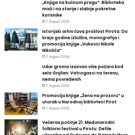
„Knjiga na kućnom pragu“: Biblioteka
misli i na starije i slabije pokretne
korisnike
7. August 2026.
Istorijski arhiv čuva prošlost Pirota: Do
kraja godine izložba, monografija i
promocija knjige „Vukovci Nikole
Nikolića“
7. August 2026.
Udar groma izazvao više požara kod
sela Gnjilan: Vatrogasci na terenu,
nema povređenih
7. August 2026.
Promocija knjige „Žena na prozoru“ u
utorak u Narodnoj biblioteci Pirot
7. August 2026.
Večeras počinje 21. Međunarodni
folklorni festival u Pirotu: Defile