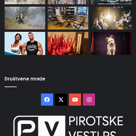
Društvene mreže
Facebook
X
YouTube
Instagram