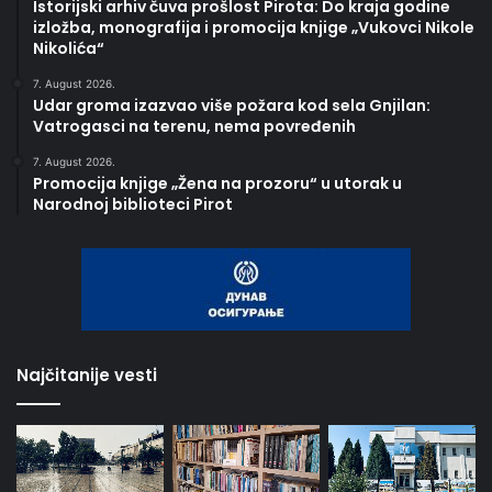
Istorijski arhiv čuva prošlost Pirota: Do kraja godine
izložba, monografija i promocija knjige „Vukovci Nikole
Nikolića“
7. August 2026.
Udar groma izazvao više požara kod sela Gnjilan:
Vatrogasci na terenu, nema povređenih
7. August 2026.
Promocija knjige „Žena na prozoru“ u utorak u
Narodnoj biblioteci Pirot
Najčitanije vesti