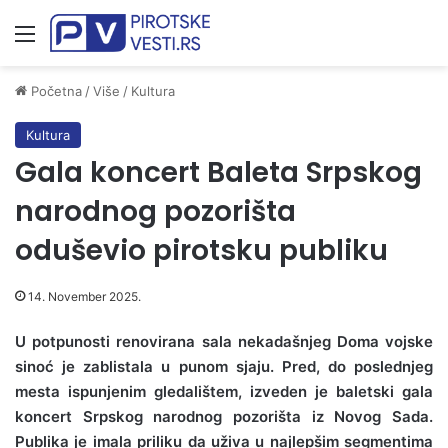
Meni
Početna
/
Više
/
Kultura
Kultura
Gala koncert Baleta Srpskog
narodnog pozorišta
oduševio pirotsku publiku
14. November 2025.
U potpunosti renovirana sala nekadašnjeg Doma vojske
sinoć je zablistala u punom sjaju. Pred, do poslednjeg
mesta ispunjenim gledalištem, izveden je baletski gala
koncert Srpskog narodnog pozorišta iz Novog Sada.
Publika je imala priliku da uživa u najlepšim segmentima