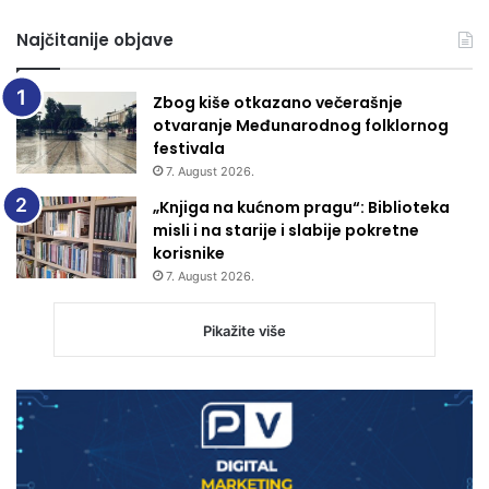
Najčitanije objave
Zbog kiše otkazano večerašnje
otvaranje Međunarodnog folklornog
festivala
7. August 2026.
„Knjiga na kućnom pragu“: Biblioteka
misli i na starije i slabije pokretne
korisnike
7. August 2026.
Pikažite više