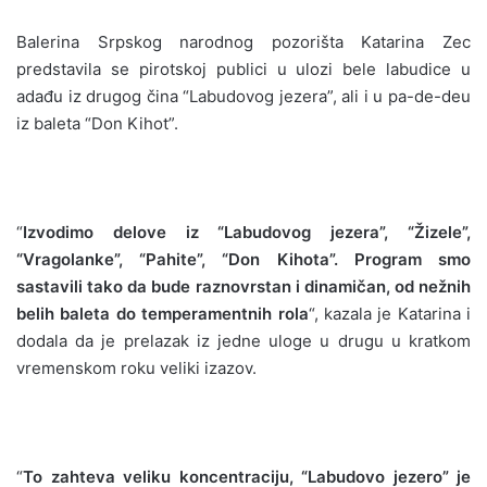
Balerina Srpskog narodnog pozorišta Katarina Zec
predstavila se pirotskoj publici u ulozi bele labudice u
adađu iz drugog čina “Labudovog jezera”, ali i u pa-de-deu
iz baleta “Don Kihot”.
“
Izvodimo delove iz “Labudovog jezera”, “Žizele”,
“Vragolanke”, “Pahite”, “Don Kihota”. Program smo
sastavili tako da bude raznovrstan i dinamičan, od nežnih
belih baleta do temperamentnih rola
“, kazala je Katarina i
dodala da je prelazak iz jedne uloge u drugu u kratkom
vremenskom roku veliki izazov.
“
To zahteva veliku koncentraciju, “Labudovo jezero” je