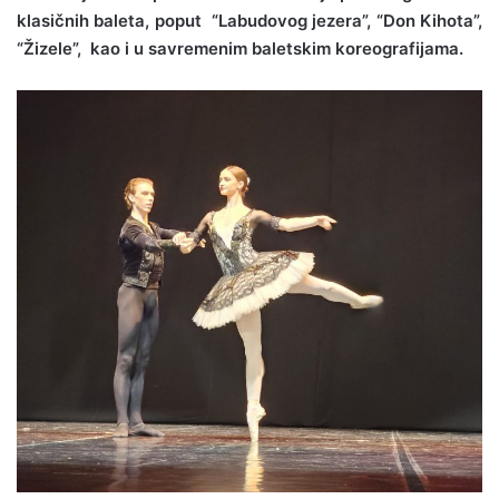
klasičnih baleta, poput “Labudovog jezera”, “Don Kihota”,
“Žizele”, kao i u savremenim baletskim koreografijama.