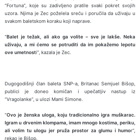
“Fortuna”, koje su zadivljeno pratile svaki pokret svojih
uzora. Njima je Zec poželela sreću i poručila da uživaju u
svakom baletskom koraku koji naprave.
“
Balet je težak, ali ako ga volite – sve je lakše. Neka
uživaju, a mi ćemo se potruditi da im pokažemo lepotu
ove umetnost
i”, kazala je Zec.
Dugogodišnji član baleta SNP-a, Britanac Semjuel Bišop,
publici je doneo komičan i upečatljiv nastup iz
“Vragolanke”, u ulozi Mami Simone.
“
Ovo je ženska uloga, koju tradicionalno igra muškarac.
Igram u drvenim klompama, imam mnogo kostima, periku,
ali volim tu ulogu jer pruža prostor za glumu i humo
r”,
rekao je Bišop.