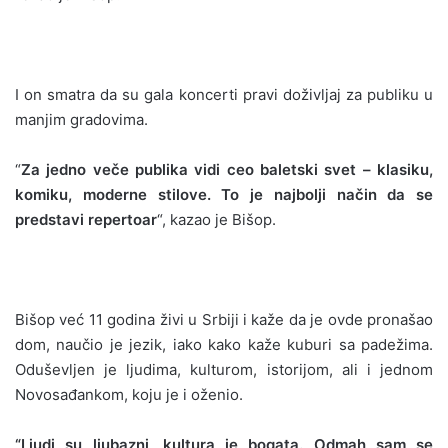
I on smatra da su gala koncerti pravi doživljaj za publiku u
manjim gradovima.
“
Za jedno veče publika vidi ceo baletski svet – klasiku,
komiku, moderne stilove. To je najbolji način da se
predstavi repertoar
“, kazao je Bišop.
Bišop već 11 godina živi u Srbiji i kaže da je ovde pronašao
dom, naučio je jezik, iako kako kaže kuburi sa padežima.
Oduševljen je ljudima, kulturom, istorijom, ali i jednom
Novosađankom, koju je i oženio.
“Ljudi su ljubazni, kultura je bogata. Odmah sam se