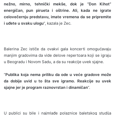
nežno, mirno, tehnički mekše, dok je “Don Kihot”
energičan, pun pirueta i oštrine. Ali, kada ne igrate
celovečernju predstavu, imate vremena da se pripremite
i uđete u svaku ulogu
“, kazala je Zec.
Balerina Zec ističe da ovakvi gala koncerti omogućavaju
manjim gradovima da vide delove repertoara koji se igraju
u Beogradu i Novom Sadu, a da su reakcije uvek sjajne.
“
Publika koja nema priliku da ode u veće gradove može
da dobije uvid u to šta sve igramo. Reakcije su uvek
sjajne jer je program raznovrstan i dinamičan
“.
U publici su bile i najmlađe polaznice baletskog studija