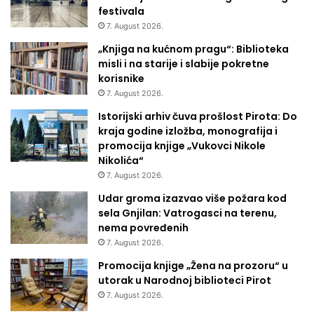
festivala
7. August 2026.
„Knjiga na kućnom pragu“: Biblioteka
misli i na starije i slabije pokretne
korisnike
7. August 2026.
Istorijski arhiv čuva prošlost Pirota: Do
kraja godine izložba, monografija i
promocija knjige „Vukovci Nikole
Nikolića“
7. August 2026.
Udar groma izazvao više požara kod
sela Gnjilan: Vatrogasci na terenu,
nema povređenih
7. August 2026.
Promocija knjige „Žena na prozoru“ u
utorak u Narodnoj biblioteci Pirot
7. August 2026.