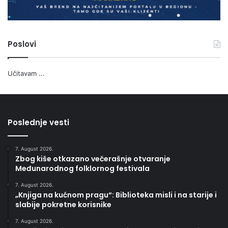
Poslovi
Učitavam ...
Poslednje vesti
7. August 2026.
Zbog kiše otkazano večerašnje otvaranje
Međunarodnog folklornog festivala
7. August 2026.
„Knjiga na kućnom pragu“: Biblioteka misli i na starije i
slabije pokretne korisnike
7. August 2026.