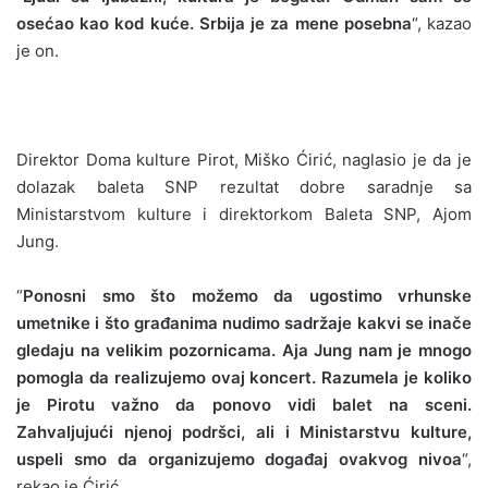
osećao kao kod kuće. Srbija je za mene posebna
“, kazao
je on.
Direktor Doma kulture Pirot, Miško Ćirić, naglasio je da je
dolazak baleta SNP rezultat dobre saradnje sa
Ministarstvom kulture i direktorkom Baleta SNP, Ajom
Jung.
“
Ponosni smo što možemo da ugostimo vrhunske
umetnike i što građanima nudimo sadržaje kakvi se inače
gledaju na velikim pozornicama. Aja Jung nam je mnogo
pomogla da realizujemo ovaj koncert. Razumela je koliko
je Pirotu važno da ponovo vidi balet na sceni.
Zahvaljujući njenoj podršci, ali i Ministarstvu kulture,
uspeli smo da organizujemo događaj ovakvog nivoa
“,
rekao je Ćirić.