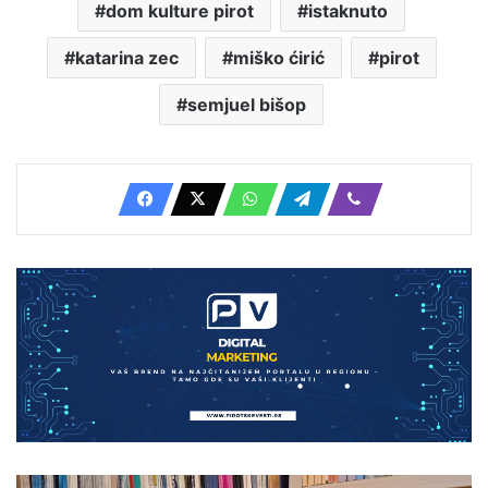
dom kulture pirot
istaknuto
katarina zec
miško ćirić
pirot
semjuel bišop