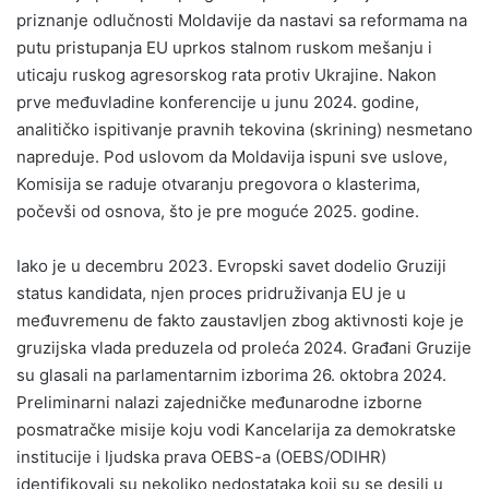
priznanje odlučnosti Moldavije da nastavi sa reformama na
putu pristupanja EU uprkos stalnom ruskom mešanju i
uticaju ruskog agresorskog rata protiv Ukrajine. Nakon
prve međuvladine konferencije u junu 2024. godine,
analitičko ispitivanje pravnih tekovina (skrining) nesmetano
napreduje. Pod uslovom da Moldavija ispuni sve uslove,
Komisija se raduje otvaranju pregovora o klasterima,
počevši od osnova, što je pre moguće 2025. godine.
Iako je u decembru 2023. Evropski savet dodelio Gruziji
status kandidata, njen proces pridruživanja EU je u
međuvremenu de fakto zaustavljen zbog aktivnosti koje je
gruzijska vlada preduzela od proleća 2024. Građani Gruzije
su glasali na parlamentarnim izborima 26. oktobra 2024.
Preliminarni nalazi zajedničke međunarodne izborne
posmatračke misije koju vodi Kancelarija za demokratske
institucije i ljudska prava OEBS-a (OEBS/ODIHR)
identifikovali su nekoliko nedostataka koji su se desili u