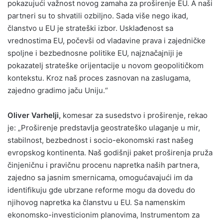
pokazujući važnost novog zamaha za proširenje EU. A naši
partneri su to shvatili ozbiljno. Sada više nego ikad,
članstvo u EU je strateški izbor. Usklađenost sa
vrednostima EU, počevši od vladavine prava i zajedničke
spoljne i bezbednosne politike EU, najznačajniji je
pokazatelj strateške orijentacije u novom geopolitičkom
kontekstu. Kroz naš proces zasnovan na zaslugama,
zajedno gradimo jaču Uniju.“
Oliver Varhelji,
komesar za susedstvo i proširenje, rekao
je: „Proširenje predstavlja geostrateško ulaganje u mir,
stabilnost, bezbednost i socio-ekonomski rast našeg
evropskog kontinenta. Naš godišnji paket proširenja pruža
činjeničnu i pravičnu procenu napretka naših partnera,
zajedno sa jasnim smernicama, omogućavajući im da
identifikuju gde ubrzane reforme mogu da dovedu do
njihovog napretka ka članstvu u EU. Sa namenskim
ekonomsko-investicionim planovima, Instrumentom za