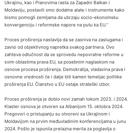
Ukrajinu, kao i Planovima rasta za Zapadni Balkan i
Moldaviju, postavili smo dodatne alate i instrumente kako
bismo pomogli zemljama da ubrzaju socio-ekonomsku
konvergenciju i reformske napore na putu ka EU.“
Proces proširenja nastavlja da se zasniva na zaslugama i
zavisi od objektivnog napretka svakog partnera. Ovo
zahteva odlučnost da se sprovedu nepovratne reforme u
svim oblastima prava EU, sa posebnim naglaskom na
osnove procesa proširenja. Demokratija, vladavina prava i
osnovne vrednosti će i dalje biti kamen temeljac politike
proširenja EU. Članstvo u EU ostaje strateški izbor.
Proces proširenja je dobio novi zamah tokom 2023. i 2024.
Klaster osnova je otvoren sa Albanijom 15. oktobra 2024.
Pregovori o pristupanju su otvoreni sa Ukrajinom i
Moldavijom na prvim međuvladinim konferencijama u junu
2024. Pošto je ispunila prelazna merila za poglavlja o