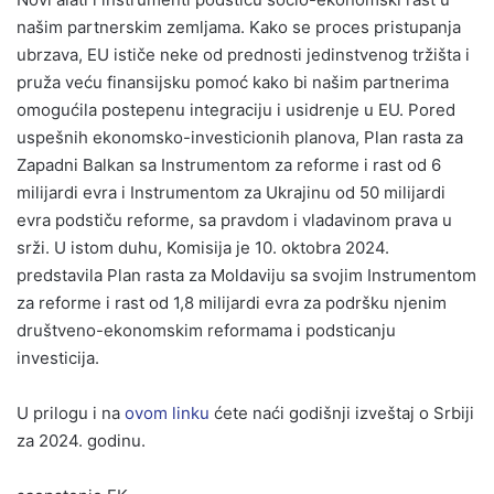
našim partnerskim zemljama. Kako se proces pristupanja
ubrzava, EU ističe neke od prednosti jedinstvenog tržišta i
pruža veću finansijsku pomoć kako bi našim partnerima
omogućila postepenu integraciju i usidrenje u EU. Pored
uspešnih ekonomsko-investicionih planova, Plan rasta za
Zapadni Balkan sa Instrumentom za reforme i rast od 6
milijardi evra i Instrumentom za Ukrajinu od 50 milijardi
evra podstiču reforme, sa pravdom i vladavinom prava u
srži. U istom duhu, Komisija je 10. oktobra 2024.
predstavila Plan rasta za Moldaviju sa svojim Instrumentom
za reforme i rast od 1,8 milijardi evra za podršku njenim
društveno-ekonomskim reformama i podsticanju
investicija.
U prilogu i na
ovom linku
ćete naći godišnji izveštaj o Srbiji
za 2024. godinu.