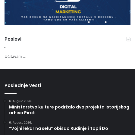
Poslovi
Učitavam ...
Poslednje vesti
6. August 2026.
Ministarstvo kulture podržalo dva projekta Istorijskog
arhiva Pirot
6. August 2026.
“Vojni lekar na selu” obišao Rudinje i Topli Do