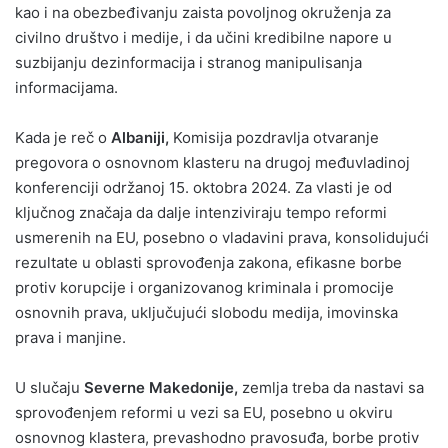
kao i na obezbeđivanju zaista povoljnog okruženja za
civilno društvo i medije, i da učini kredibilne napore u
suzbijanju dezinformacija i stranog manipulisanja
informacijama.
Kada je reč o
Albaniji,
Komisija pozdravlja otvaranje
pregovora o osnovnom klasteru na drugoj međuvladinoj
konferenciji održanoj 15. oktobra 2024. Za vlasti je od
ključnog značaja da dalje intenziviraju tempo reformi
usmerenih na EU, posebno o vladavini prava, konsolidujući
rezultate u oblasti sprovođenja zakona, efikasne borbe
protiv korupcije i organizovanog kriminala i promocije
osnovnih prava, uključujući slobodu medija, imovinska
prava i manjine.
U slučaju
Severne Makedonije,
zemlja treba da nastavi sa
sprovođenjem reformi u vezi sa EU, posebno u okviru
osnovnog klastera, prevashodno pravosuđa, borbe protiv