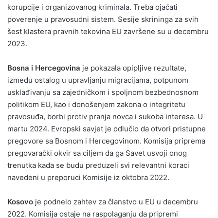
korupcije i organizovanog kriminala. Treba ojačati
poverenje u pravosudni sistem. Sesije skrininga za svih
šest klastera pravnih tekovina EU završene su u decembru
2023.
Bosna i Hercegovina
je pokazala opipljive rezultate,
između ostalog u upravljanju migracijama, potpunom
usklađivanju sa zajedničkom i spoljnom bezbednosnom
politikom EU, kao i donošenjem zakona o integritetu
pravosuđa, borbi protiv pranja novca i sukoba interesa. U
martu 2024. Evropski savjet je odlučio da otvori pristupne
pregovore sa Bosnom i Hercegovinom. Komisija priprema
pregovarački okvir sa ciljem da ga Savet usvoji onog
trenutka kada se budu preduzeli svi relevantni koraci
navedeni u preporuci Komisije iz oktobra 2022.
Kosovo
je podnelo zahtev za članstvo u EU u decembru
2022. Komisija ostaje na raspolaganju da pripremi