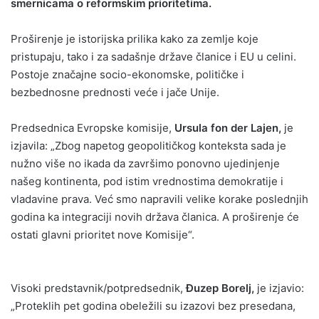
smernicama o reformskim prioritetima.
Proširenje je istorijska prilika kako za zemlje koje
pristupaju, tako i za sadašnje države članice i EU u celini.
Postoje značajne socio-ekonomske, političke i
bezbednosne prednosti veće i jače Unije.
Predsednica Evropske komisije,
Ursula fon der Lajen,
je
izjavila: „Zbog napetog geopolitičkog konteksta sada je
nužno više no ikada da završimo ponovno ujedinjenje
našeg kontinenta, pod istim vrednostima demokratije i
vladavine prava. Već smo napravili velike korake poslednjih
godina ka integraciji novih država članica. A proširenje će
ostati glavni prioritet nove Komisije“.
Visoki predstavnik/potpredsednik,
Đuzep Borelj,
je izjavio:
„Proteklih pet godina obeležili su izazovi bez presedana,