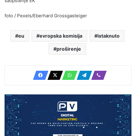
saopstenje EK
foto / Pexels/Eberhard Grossgasteiger
eu
evropska komisija
istaknuto
proširenje