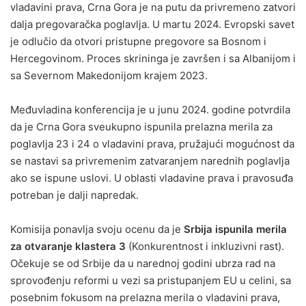
vladavini prava, Crna Gora je na putu da privremeno zatvori
dalja pregovaračka poglavlja. U martu 2024. Evropski savet
je odlučio da otvori pristupne pregovore sa Bosnom i
Hercegovinom. Proces skrininga je završen i sa Albanijom i
sa Severnom Makedonijom krajem 2023.
Međuvladina konferencija je u junu 2024. godine potvrdila
da je Crna Gora sveukupno ispunila prelazna merila za
poglavlja 23 i 24 o vladavini prava, pružajući mogućnost da
se nastavi sa privremenim zatvaranjem narednih poglavlja
ako se ispune uslovi. U oblasti vladavine prava i pravosuđa
potreban je dalji napredak.
Komisija ponavlja svoju ocenu da je
Srbija ispunila merila
za otvaranje klastera 3
(Konkurentnost i inkluzivni rast).
Očekuje se od Srbije da u narednoj godini ubrza rad na
sprovođenju reformi u vezi sa pristupanjem EU u celini, sa
posebnim fokusom na prelazna merila o vladavini prava,