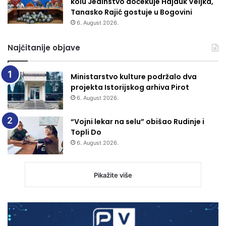
kolu Jedinstvo dočekuje Hajduk Veljka,
Tanasko Rajić gostuje u Bogovini
6. August 2026.
Najčitanije objave
Ministarstvo kulture podržalo dva
projekta Istorijskog arhiva Pirot
6. August 2026.
“Vojni lekar na selu” obišao Rudinje i
Topli Do
6. August 2026.
Pikažite više