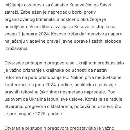
mišljenje o zahtevu za članstvo Kosova čim ga Savet
zatraži. Zabeležen je napredak u borbi protiv
organizovanog kriminala, a poslovno okruženje je
poboljšano. Vizna liberalizacija za Kosovo je stupila na
snagu 1. januara 2024. Kosovo treba da intenzivira napore
na jačanju vladavine prava i javne uprave i zaštiti slobode
izražavanja.
Otvaranje pristupnih pregovora sa Ukrajinom predstavljalo
je važno priznanje ukrajinske odlučnosti da nastavi
reforme na putu pristupanja EU. Nakon prve međuvladine
konferencije u junu 2024. godine, analitičko ispitivanje
pravnih tekovina (skrining) nesmetano napreduje. Pod
uslovom da Ukrajina ispuni sve uslove, Komisija se raduje
otvaranju pregovora o klasterima, počevši od osnova, što
je pre moguće 2025. godine.
Otvaranje pristupnih pregovora predstavljalo je važno