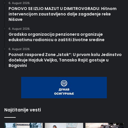
6. August 2026.
PONOVO SE IZLIO MAZUT U DIMITROVGRADU: Hitnom
intervencijom zaustavljeno dalje zagađenje reke
Nišave
6. August 2026.
Gradska organizacija penzionera organizuje
edukativnu radionicu o zaštiti životne sredine
6. August 2026.
Poznat raspored Zone „Istok“: U prvom kolu Jedinstvo
dočekuje Hajduk Veljka, Tanasko Rajić gostuje u
Bogovini
Najčitanije vesti