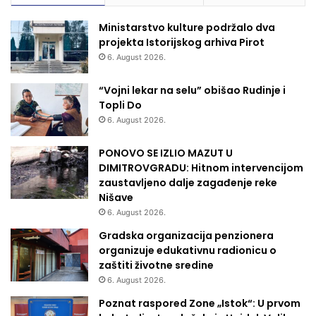
Ministarstvo kulture podržalo dva
projekta Istorijskog arhiva Pirot
6. August 2026.
“Vojni lekar na selu” obišao Rudinje i
Topli Do
6. August 2026.
PONOVO SE IZLIO MAZUT U
DIMITROVGRADU: Hitnom intervencijom
zaustavljeno dalje zagađenje reke
Nišave
6. August 2026.
Gradska organizacija penzionera
organizuje edukativnu radionicu o
zaštiti životne sredine
6. August 2026.
Poznat raspored Zone „Istok“: U prvom