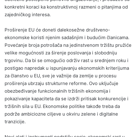
konkretni koraci ka konstruktivnoj razmeni o pitanjima od
zajedničkog interesa.
Proširenje EU će doneti dalekosežne društveno-
ekonomske koristi njenim sadašnjim i budućim članicama.
Povećanje broja potrošača na jedinstvenom tržištu pružiće
velike mogućnosti za širenje poslovanja i slobodniju
trgovinu. Da bi se omogućio održiv rast u srednjem roku i
postigao napredak u ispunjavanju ekonomskih kriterijuma
za članstvo u EU, sve je važnije da zemlje u procesu
proširenja ubrzaju strukturne reforme. Ovo uključuje
obezbeđivanje funkcionalnih tržišnih ekonomija i
pokazivanje kapaciteta da se izdrži pritisak konkurencije i
tržišnih sila u EU. Ekonomske politike takođe treba da
podrže ambiciozne ciljeve u okviru zelene i digitalne
tranzicije.
Novi alati i instrumenti podstiču socio-ekonomski rast u