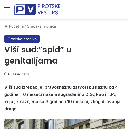
Meni
Početna
/
Gradska hronika
Gradska hronika
Viši sud:”spid” u
genitalijama
8. June 2016.
Viši sud izrekao je, pravosnažnu zatvorsku kaznu od 4
godine i 6 meseci našem sugrađaninu Đ.G., kao i T.P.,
koja je kažnjena sa 3 godine i 10 meseci, zbog dilovanja
droge.