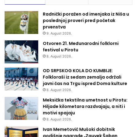
Radnički poražen od imenjaka iz Niša u
poslednjoj proveri pred početak
prvenstva
9. August 2026.
Otvoren 21. Međunarodni folklorni
festival u Pirotu
8. August 2026.
OD SRPSKOG KOLA DO KUMBIJE:
Folkloraši iz sedam zemalja održali
javni čas na Trgu ispred Doma kulture
8. August 2026.
Meksička tekstilna umetnost u Pirotu:
Hiljade kilometara razdvajaju, a niti i
motivi spajaju
8. August 2026.
Ivan Memetović Mušoki dobitnik
godišnje nagrade „Zauvek Šaban