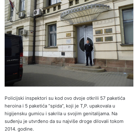
Policijski inspektori su kod ovo dvoje otkrili 57 paketića
heroina i 5 paketića “spida”, koji je T,P. upakovala u
higijensku gumicu i sakrila u svojim genitalijama. Na
suđenju je utvrđeno da su najviše droge dilovali tokom
2014. godine.