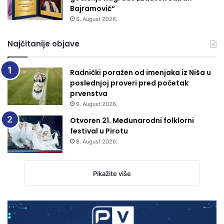
Bajramović“
8. August 2026.
Najčitanije objave
Radnički poražen od imenjaka iz Niša u
poslednjoj proveri pred početak
prvenstva
9. August 2026.
Otvoren 21. Međunarodni folklorni
festival u Pirotu
8. August 2026.
Pikažite više