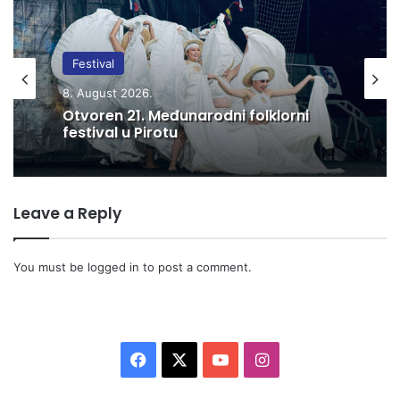
Festival
8. August 2026.
Otvoren 21. Međunarodni folklorni
festival u Pirotu
Leave a Reply
You must be
logged in
to post a comment.
F
X
Y
I
a
o
n