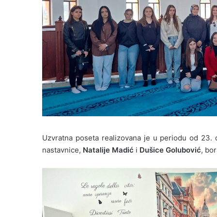
Uzvratna poseta realizovana je u periodu od 23. d
nastavnice,
Natalije Madić
i
Dušice Golubović
, bor