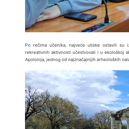
Po rečima učenika, najveće utiske ostavili s
rekreativnih aktivnosti učestvovali i u ekološkoj a
Apolonija, jednog od najznačajnijih arheoloških nala