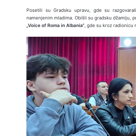
Posetili su Gradsku upravu, gde su razgovaral
namenjenim mladima. Obišli su gradsku džamiju, pr
„Voice of Roma in Albania“
, gde su kroz radionicu 