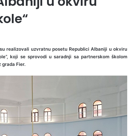
lbaniji u okviru
kole“
u realizovali uzvratnu posetu Republici Albaniji u okviru
ole“, koji se sprovodi u saradnji sa partnerskom školom
 grada Fier.