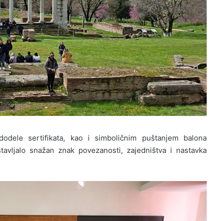
dele sertifikata, kao i simboličnim puštanjem balona
stavljalo snažan znak povezanosti, zajedništva i nastavka