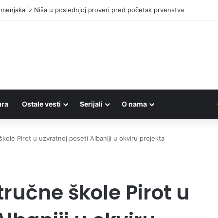
ni folklorni festival u Pirotu
ura
Ostale vesti
Serijali
O nama
kole Pirot u uzvratnoj poseti Albaniji u okviru projekta
tručne škole Pirot u