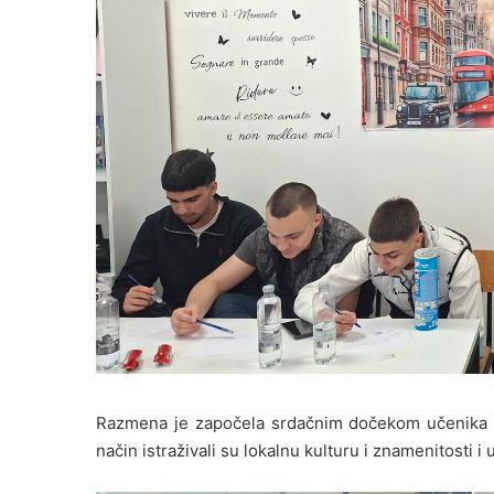
Razmena je započela srdačnim dočekom učenika od
način istraživali su lokalnu kulturu i znamenitosti i u