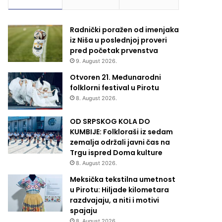
Radnički poražen od imenjaka
iz Niša u poslednjoj proveri
pred početak prvenstva
9. August 2026.
Otvoren 21. Međunarodni
folklorni festival u Pirotu
8. August 2026.
OD SRPSKOG KOLA DO
KUMBIJE: Folkloraši iz sedam
zemalja održali javni čas na
Trgu ispred Doma kulture
8. August 2026.
Meksička tekstilna umetnost
u Pirotu: Hiljade kilometara
razdvajaju, a niti i motivi
spajaju
8. August 2026.