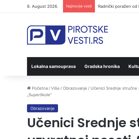
9. August 2026.
Najnovije vesti
Otvoren 21. Međunarod
Lokalna samouprava
Gradska hronika
Kult
Početna
/
Više
/
Obrazovanje
/
Učenici Srednje stručne š
„Superškole“
Obrazovanje
Učenici Srednje s