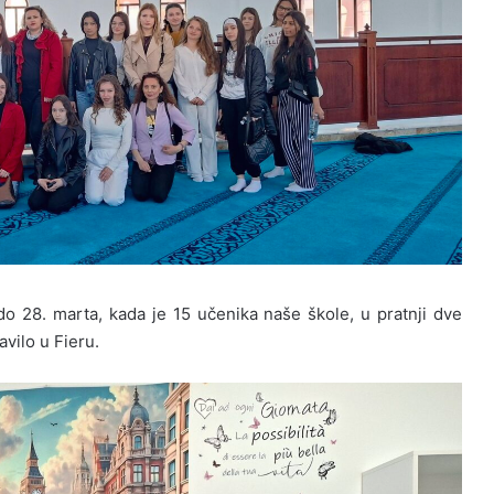
o 28. marta, kada je 15 učenika naše škole, u pratnji dve
avilo u Fieru.