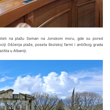
u izleti na plažu Seman na Jonskom moru, gde su pored
kciji čišćenja plaže, poseta školskoj farmi i antičkog grada
zišta u Albaniji.