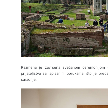
Razmena je završena svečanom ceremonijom do
prijateljstva sa ispisanim porukama, što je pred
saradnje.