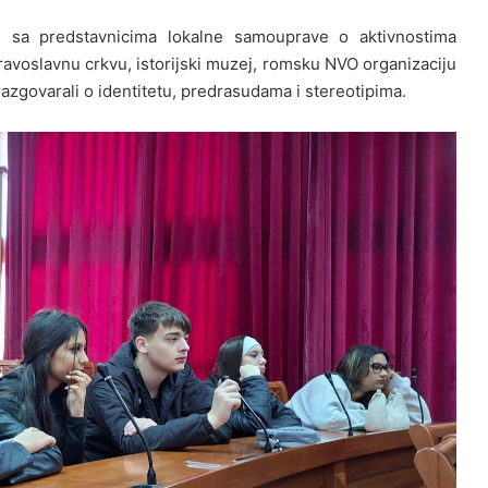
i sa predstavnicima lokalne samouprave o aktivnostima
avoslavnu crkvu, istorijski muzej, romsku NVO organizaciju
razgovarali o identitetu, predrasudama i stereotipima.