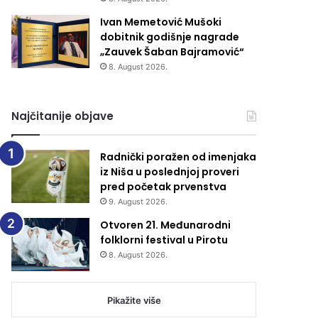
Ivan Memetović Mušoki
dobitnik godišnje nagrade
„Zauvek Šaban Bajramović“
8. August 2026.
Najčitanije objave
Radnički poražen od imenjaka
iz Niša u poslednjoj proveri
pred početak prvenstva
9. August 2026.
Otvoren 21. Međunarodni
folklorni festival u Pirotu
8. August 2026.
Pikažite više