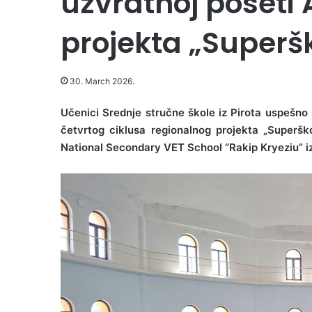
uzvratnoj poseti A
projekta „Superš
30. March 2026.
Učenici Srednje stručne škole iz Pirota uspešno s
četvrtog ciklusa regionalnog projekta „Superšk
National Secondary VET School “Rakip Kryeziu” iz