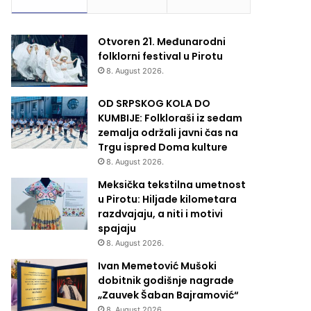
Otvoren 21. Međunarodni
folklorni festival u Pirotu
8. August 2026.
OD SRPSKOG KOLA DO
KUMBIJE: Folkloraši iz sedam
zemalja održali javni čas na
Trgu ispred Doma kulture
8. August 2026.
Meksička tekstilna umetnost
u Pirotu: Hiljade kilometara
razdvajaju, a niti i motivi
spajaju
8. August 2026.
Ivan Memetović Mušoki
dobitnik godišnje nagrade
„Zauvek Šaban Bajramović“
8. August 2026.