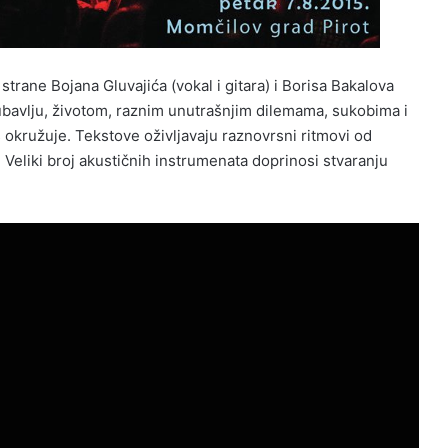
strane Bojana Gluvajića (vokal i gitara) i Borisa Bakalova
 ljubavlju, životom, raznim unutrašnjim dilemama, sukobima i
 okružuje. Tekstove oživljavaju raznovrsni ritmovi od
. Veliki broj akustičnih instrumenata doprinosi stvaranju