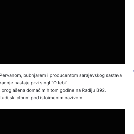
m Pervanom, bubnjarem i producentom sarajevskog sastava
dnje nastaje prvi singl ”O tebi”.
2. proglašena domaćim hitom godine na Radiju B92.
 studijski album pod istoimenim nazivom.