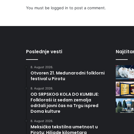
You must be
logged in
to post a comment.
Poslednje vesti
Najčitan
8. August 2026.
Otvoren 21. Međunarodni folklorni
festival u Pirotu
8. August 2026.
OD SRPSKOG KOLA DO KUMBIJE:
Folkloraši iz sedam zemalja
održali javni čas na Trgu ispred
Doma kulture
8. August 2026.
Meksička tekstilna umetnost u
Pirotu: Hiljade kilometara