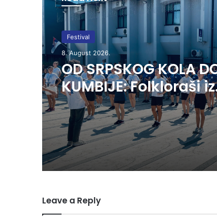
Festival
8. August 2026.
OD SRPSKOG KOLA D
KUMBIJE: Folkloraši iz
sedam zemalja održa
javni čas na Trgu isp
Doma kulture
Leave a Reply