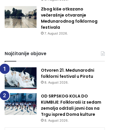
Zbog kiše otkazano
večerašnje otvaranje
Međunarodnog folklornog
festivala
7. August 2026.
Najčitanije objave
Otvoren 21. Međunarodni
folklorni festival u Pirotu
8. August 2026.
OD SRPSKOG KOLA DO
KUMBIJE: Folkloraši iz sedam
zemalja održali javni čas na
Trgu ispred Doma kulture
8. August 2026.