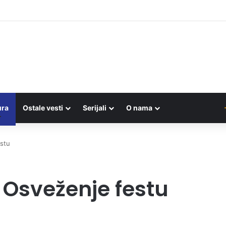
UMBIJE: Folkloraši iz sedam zemalja održali javni čas na Trgu ispred
ura
Ostale vesti
Serijali
O nama
estu
 Osveženje festu