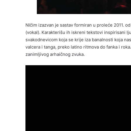
NIčim izazvan je sastav formiran u proleće 2011. od 
(vokal). Karakterišu ih iskreni tekstovi inspirisani
svakodnevicom koja se krije iza banalnosti koja nas
valcera i tanga, preko latino ritmova do fanka i roka
zanimljivog arhaičnog zvuka.