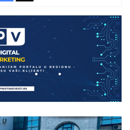
festival u Pirotu
OD SRPSKOG KOLA DO KUMBIJE:
Folkloraši iz sedam zemalja održali
javni čas na Trgu ispred Doma
kulture
Meksička tekstilna umetnost u
Pirotu: Hiljade kilometara razdvajaju,
a niti i motivi spajaju
Ivan Memetović Mušoki dobitnik
godišnje nagrade „Zauvek Šaban
Bajramović“
Zbog kiše otkazano večerašnje
otvaranje Međunarodnog
folklornog festivala