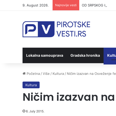
9. August 2026.
Najnovije vesti
OD SRPSKOG KOLA DO K
Lokalna samouprava
Gradska hronika
Kult
Početna
/
Više
/
Kultura
/
Ničim izazvan na Osveženje f
Kultura
Ničim izazvan na
6. July 2015.