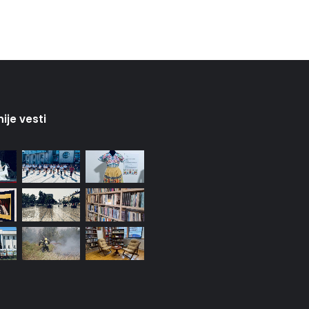
Otvoren 21. Međunarodni folklorni
festival u Pirotu
OD SRPSKOG KOLA DO KUMBIJE:
Folkloraši iz sedam zemalja održali
javni čas na Trgu ispred Doma
kulture
ije vesti
Meksička tekstilna umetnost u
Pirotu: Hiljade kilometara razdvajaju,
a niti i motivi spajaju
Ivan Memetović Mušoki dobitnik
godišnje nagrade „Zauvek Šaban
Bajramović“
Zbog kiše otkazano večerašnje
otvaranje Međunarodnog
folklornog festivala