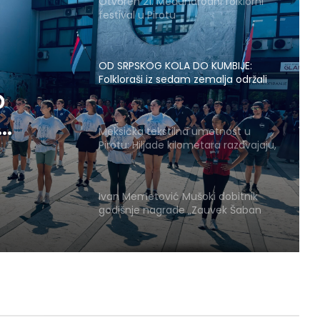
Otvoren 21. Međunarodni folklorni
festival u Pirotu
OD SRPSKOG KOLA DO KUMBIJE:
Folkloraši iz sedam zemalja održali
javni čas na Trgu ispred Doma
O
kulture
Meksička tekstilna umetnost u
Pirotu: Hiljade kilometara razdvajaju,
li
a niti i motivi spajaju
red
Ivan Memetović Mušoki dobitnik
godišnje nagrade „Zauvek Šaban
Bajramović“
Zbog kiše otkazano večerašnje
otvaranje Međunarodnog
folklornog festivala