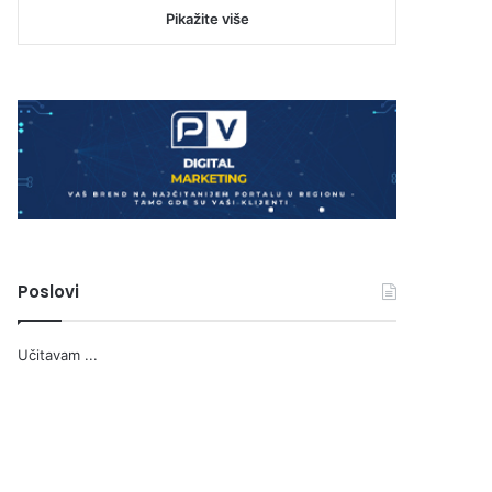
Pikažite više
Poslovi
Učitavam ...