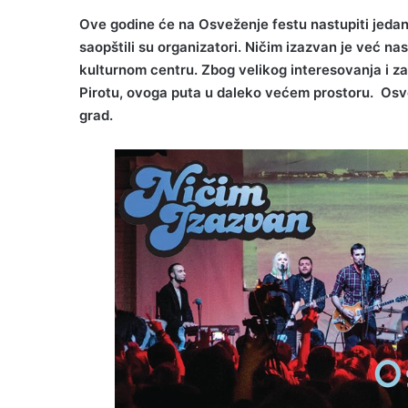
Ove godine će na Osveženje festu nastupiti jedan
saopštili su organizatori. Ničim izazvan je već 
kulturnom centru. Zbog velikog interesovanja i z
Pirotu, ovoga puta u daleko većem prostoru. Osve
grad.