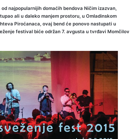
 od najpopularnijih domaćih bendova Ničim izazvan,
nastupao ali u daleko manjem prostoru, u Omladinskom
ahteva Piroćanaca, ovaj bend će ponovo nastupati u
ženje festival biće održan 7. avgusta u tvrđavi Momčilov