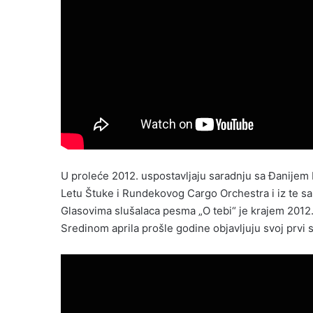
U proleće 2
012. uspostavljaju saradnju sa Đanije
Letu Štuke i Rundekovog Cargo Orchestra i iz te sara
Glasovima slušalaca pesma „O tebi“ je krajem 201
Sredinom aprila prošle godine objavljuju svoj prvi